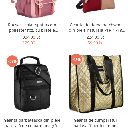
Rucsac școlar spațios din
Geanta de dama patchwork
poliester roz, cu bretele
din piele naturala PTR-1718-
reglabile - Peterson PTR-PTN
SKL-6922 MULTI
334,00 Lei
224,00 Lei
8610-1327 PINK
129,00 Lei
59,00 Lei
-68%
-59%
Geantă bărbătească din piele
Geantă de cumpărături
naturală de culoare neagră -
matlasată pentru femei -