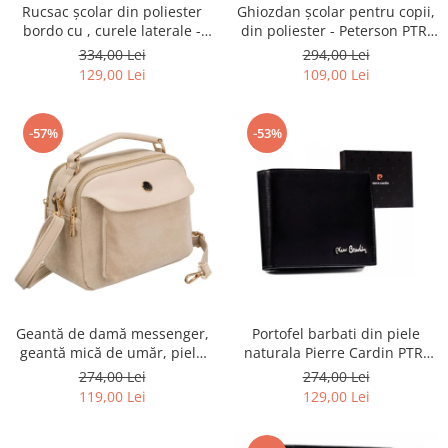
Rucsac școlar din poliester
Ghiozdan școlar pentru copii,
bordo cu , curele laterale -
din poliester - Peterson PTR-
Peterson PTR-PTN 8594-1402
PTN BIEDRONKA G28
334,00 Lei
294,00 Lei
BORDO
129,00 Lei
109,00 Lei
-57%
-53%
Geantă de damă messenger,
Portofel barbati din piele
geantă mică de umăr, piele
naturala Pierre Cardin PTR-
ecologică, geantă bej cu
8806 TILAK51
274,00 Lei
274,00 Lei
fermoar la modă - Peterson
119,00 Lei
129,00 Lei
PTR-PTN MX02-P-7717-D.BE