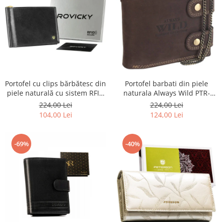
Portofel barbati din piele
Portofel cu clips bărbătesc din
naturala Always Wild PTR-
piele naturală cu sistem RFID
2900-BIC
- Rovicky PTR-N1908-RVT-9799
224,00 Lei
224,00 Lei
BLACK
124,00 Lei
104,00 Lei
-69%
-40%