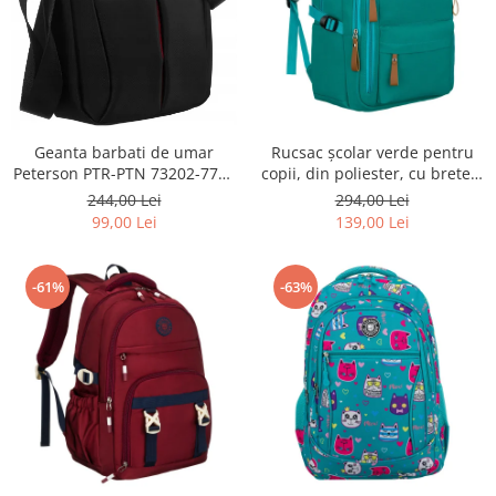
Geanta barbati de umar
Rucsac școlar verde pentru
Peterson PTR-PTN 73202-7738
copii, din poliester, cu bretele
BL
reglabile - Peterson PTR-PTN
244,00 Lei
294,00 Lei
BHX-01-9259 Gree
99,00 Lei
139,00 Lei
-61%
-63%