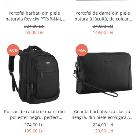
Portofel barbati din piele
Portofel de damă din piele
naturala Rovicky PTR-R-N4L-
naturală lăcuită, de culoare
GAT-8922 B+B
bej, cu închidere cu capsă -
224,00 Lei
249,00 Lei
Peterson
69,00 Lei
149,00 Lei
-60%
-46%
Rucsac de călătorie mare, din
Geantă bărbătească clasică,
poliester negru, perfect
neagră, din piele ecologică, cu
pentru bagajul de mână -
fermoar - Rovicky PTR-R-SDR-
274,00 Lei
224,00 Lei
Rovicky PTR-R-BHX-05-1020
01-1631 BLACK
109,00 Lei
120,00 Lei
BLACK