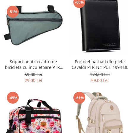
-66%
-51%
Suport pentru cadru de
Portofel barbati din piele
bicicletă cu încuietoare PTR-
Cavaldi PTR-N4-PUT-1994 BL
AR-S-101
59,00 Lei
174,00 Lei
29,00 Lei
59,00 Lei
-45%
-61%