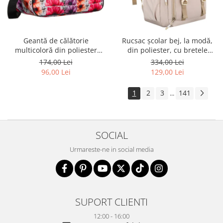
Geantă de călătorie
Rucsac școlar bej, la modă,
multicoloră din poliester
din poliester, cu bretele
rezistent cu port USB,
reglabile - Peterson PTR-PTN
174,00 Lei
334,00 Lei
acoperită cu un model vegetal
8594-1389 BEIGE
96,00 Lei
129,00 Lei
- Rovicky PTR-R-TL15608-8831
11
1
2
3
141
...
SOCIAL
Urmareste-ne in social media
SUPORT CLIENTI
12:00 - 16:00