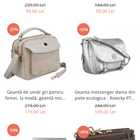
Rovicky PTR-R-ST7-01-7571-
Rovicky PTR-RSPV-001P-5277
239,00 Lei
184,00 Lei
BLACK
GOLD
99,00 Lei
59,00 Lei
-57%
-55%
Geantă de umăr gri pentru
Geanta messenger dama din
femei, la modă, geantă mică
piele ecologica - Rovicky PTR-
urbană cu fermoar, piele
R-TOR-ALE-2-3776 SIL
274,00 Lei
244,00 Lei
ecologică - Peterson PTR-PTN
119,00 Lei
109,00 Lei
MX02-P-7700
-54%
-45%