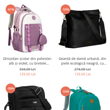
-61%
-53%
Ghiozdan școlar din poliester,
Geantă de damă urbană, din
alb și violet, cu bretele
piele ecologică neagră, cu
reglabile - Peterson PTR-PTN
curea reglabilă - Peterson
334,00 Lei
274,00 Lei
8603-1303 PURPLE
PTR-PTN JK6-06-6642
129,00 Lei
129,00 Lei
-59%
-53%