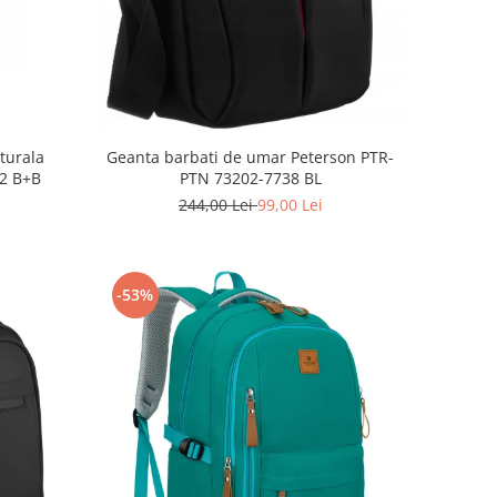
aturala
Geanta barbati de umar Peterson PTR-
2 B+B
PTN 73202-7738 BL
244,00 Lei
99,00 Lei
-53%