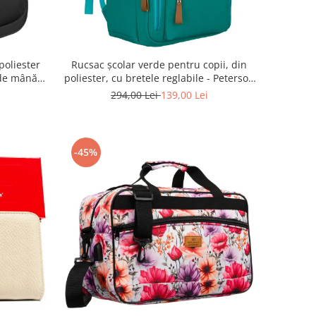
poliester
Rucsac școlar verde pentru copii, din
de mână -
poliester, cu bretele reglabile - Peterson
 BLACK
PTR-PTN BHX-01-9259 Gree
294,00 Lei
139,00 Lei
-45%