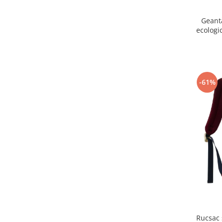
Geant
ecologi
Pet
-61%
Rucsac 