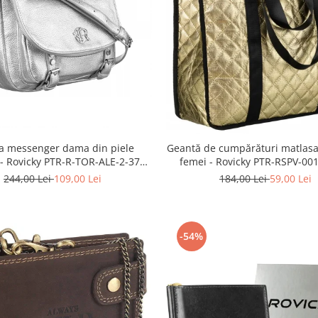
a messenger dama din piele
Geantă de cumpărături matlasa
 - Rovicky PTR-R-TOR-ALE-2-3776
femei - Rovicky PTR-RSPV-00
SIL
GOLD
244,00 Lei
109,00 Lei
184,00 Lei
59,00 Lei
-54%