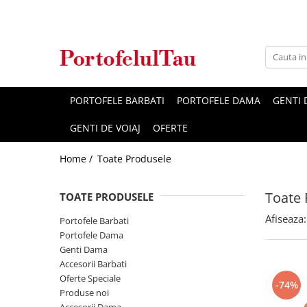
Genti Dama
Rucsacuri
Accesorii Barbati
Idei Cadouri
Accesorii Dama
Genti Office
Rucsacuri Dama
Borsete Barbati
Cadouri pentru barbati
Seturi Cadou Femei
Clutch / Posete Plic
Rucsacuri Barbati
Curele Barbati
Cadouri pentru femei
Borsete Dama
PORTOFELE BARBATI
PORTOFELE DAMA
GENTI
Genti Casual
Ghiozdane
Genti Barbati de Umar
GENTI DE VOIAJ
OFERTE
Genti Piele Naturala
Seturi Cadou
Home /
Toate Produsele
Genti multifunctionale mamici
Toate 
TOATE PRODUSELE
Afiseaza:
Portofele Barbati
Portofele Dama
Genti Dama
Accesorii Barbati
Oferte Speciale
-74%
Produse noi
Accesorii Dama