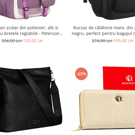
n școlar din poliester, alb și
Rucsac de călătorie mare, din 
 cu bretele reglabile - Peterson
negru, perfect pentru bagajul 
R-PTN 8603-1303 PURPLE
Rovicky PTR-R-BHX-05-1020
334,00 Lei
129,00 Lei
274,00 Lei
109,00 Lei
-69%