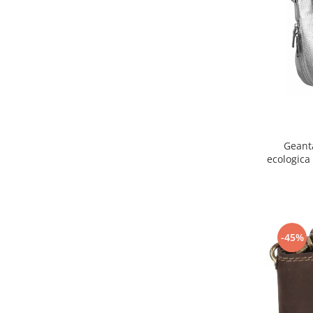
Geant
ecologica
-45%