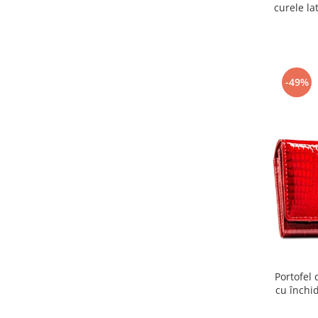
curele la
-49%
Portofel 
cu închi