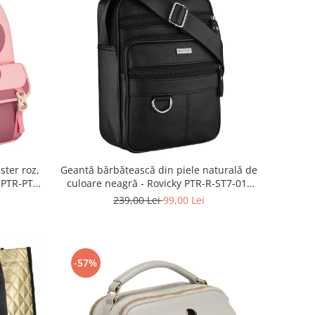
ster roz,
Geantă bărbătească din piele naturală de
n PTR-PTN
culoare neagră - Rovicky PTR-R-ST7-01-
7571-BLACK
239,00 Lei
99,00 Lei
-57%