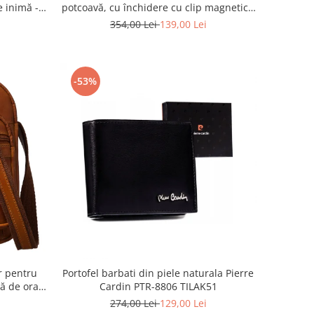
e inimă -
potcoavă, cu închidere cu clip magnetic -
KA G54
Peterson PTR-PTN PIWONIA BEIGE
354,00 Lei
139,00 Lei
-53%
r pentru
Portofel barbati din piele naturala Pierre
ă de oraș
Cardin PTR-8806 TILAK51
eterson
274,00 Lei
129,00 Lei