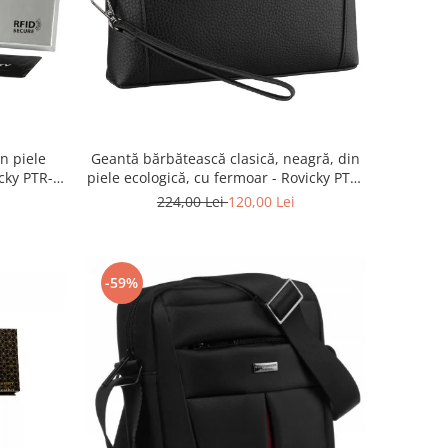
in piele
Geantă bărbătească clasică, neagră, din
cky PTR-
piele ecologică, cu fermoar - Rovicky PTR-
K
R-SDR-01-1631 BLACK
224,00 Lei
120,00 Lei
-59%