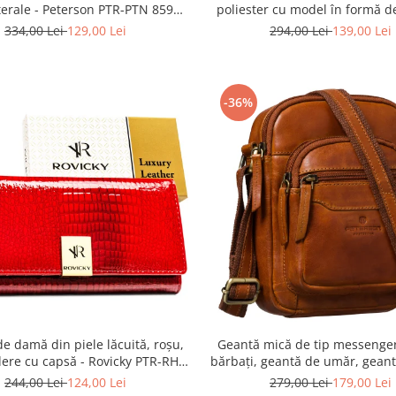
terale - Peterson PTR-PTN 8594-
poliester cu model în formă d
1402 BORDO
Peterson PTR-PTN BIEDRON
334,00 Lei
129,00 Lei
294,00 Lei
139,00 Lei
-36%
de damă din piele lăcuită, roșu,
Geantă mică de tip messenge
dere cu capsă - Rovicky PTR-RH-
bărbați, geantă de umăr, geant
22-1-RS RED
maro din piele naturală - P
244,00 Lei
124,00 Lei
279,00 Lei
179,00 Lei