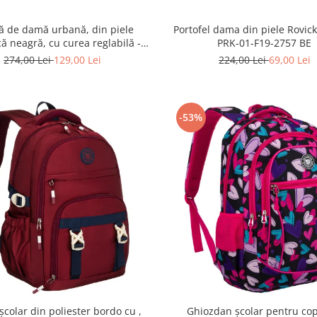
ă de damă urbană, din piele
Portofel dama din piele Rovic
că neagră, cu curea reglabilă -
PRK-01-F19-2757 BE
erson PTR-PTN JK6-06-6642
274,00 Lei
129,00 Lei
224,00 Lei
69,00 Lei
-53%
școlar din poliester bordo cu ,
Ghiozdan școlar pentru cop