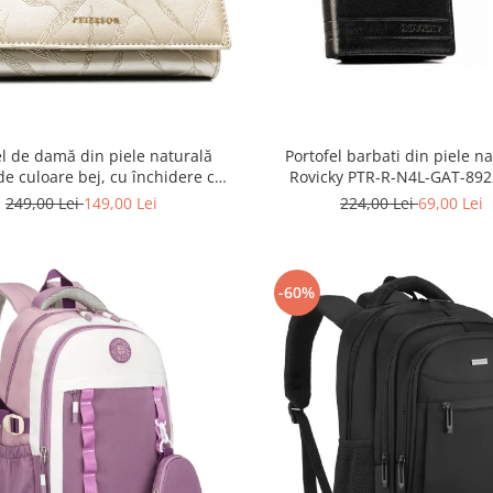
el de damă din piele naturală
Portofel barbati din piele n
 de culoare bej, cu închidere cu
Rovicky PTR-R-N4L-GAT-892
capsă - Peterson
249,00 Lei
149,00 Lei
224,00 Lei
69,00 Lei
-60%