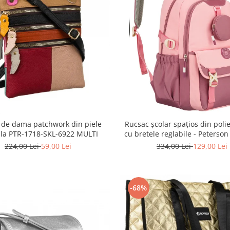
 de dama patchwork din piele
Rucsac școlar spațios din polie
ala PTR-1718-SKL-6922 MULTI
cu bretele reglabile - Peterso
8610-1327 PINK
224,00 Lei
59,00 Lei
334,00 Lei
129,00 Lei
-68%