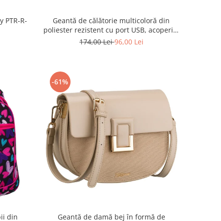
ky PTR-R-
Geantă de călătorie multicoloră din
poliester rezistent cu port USB, acoperită
cu un model vegetal - Rovicky PTR-R-
174,00 Lei
96,00 Lei
TL15608-8831 11
-61%
ii din
Geantă de damă bej în formă de