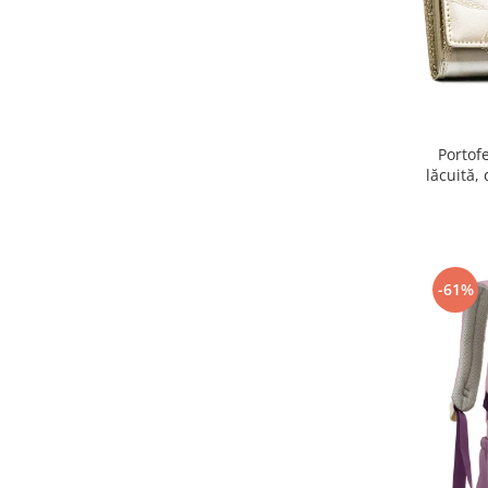
Portof
lăcuită,
-61%