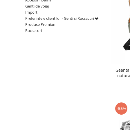
Genti de voiaj
Import
Preferintele clientilor - Genti si Rucsacuri ❤️
Produse Premium
Rucsacuri
Geanta
natur
-55%