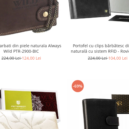
barbati din piele naturala Always
Portofel cu clips bărbătesc d
Wild PTR-2900-BIC
naturală cu sistem RFID - Rovi
N1908-RVT-9799 BLAC
224,00 Lei
124,00 Lei
224,00 Lei
104,00 Lei
-69%