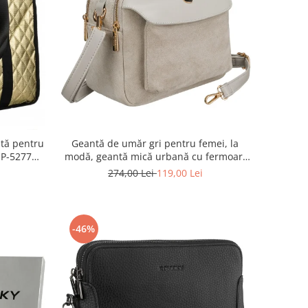
tă pentru
Geantă de umăr gri pentru femei, la
1P-5277
modă, geantă mică urbană cu fermoar,
piele ecologică - Peterson PTR-PTN MX02-
274,00 Lei
119,00 Lei
P-7700
-46%