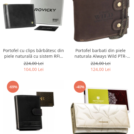
Portofel barbati din piele
Portofel cu clips bărbătesc din
naturala Always Wild PTR-
piele naturală cu sistem RFID
2900-BIC
- Rovicky PTR-N1908-RVT-9799
224,00 Lei
224,00 Lei
BLACK
124,00 Lei
104,00 Lei
-69%
-40%