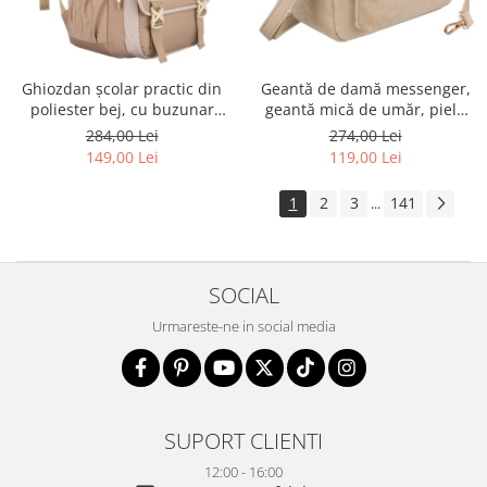
Ghiozdan școlar practic din
Geantă de damă messenger,
poliester bej, cu buzunar
geantă mică de umăr, piele
suplimentar și spațiu pentru
ecologică, geantă bej cu
284,00 Lei
274,00 Lei
o sticlă de apă - Peterson PTR-
fermoar la modă - Peterson
149,00 Lei
119,00 Lei
PTN 8610-1341 BEIGE
PTR-PTN MX02-P-7717-D.BE
1
2
3
141
...
SOCIAL
Urmareste-ne in social media
SUPORT CLIENTI
12:00 - 16:00