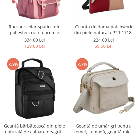
Rucsac școlar spațios din
Geanta de dama patchwork
poliester roz, cu bretele
din piele naturala PTR-1718-
reglabile - Peterson PTR-PTN
SKL-6922 MULTI
334,00 Lei
224,00 Lei
8610-1327 PINK
129,00 Lei
59,00 Lei
-59%
-57%
Geantă bărbătească din piele
Geantă de umăr gri pentru
naturală de culoare neagră -
femei, la modă, geantă mică
Rovicky PTR-R-ST7-01-7571-
urbană cu fermoar, piele