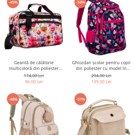
-45%
-53%
Geantă de călătorie
Ghiozdan școlar pentru copii
multicoloră din poliester
din poliester cu model în
rezistent cu port USB,
formă de inimă - Peterson
174,00 Lei
294,00 Lei
acoperită cu un model vegetal
PTR-PTN BIEDRONKA G54
96,00 Lei
139,00 Lei
- Rovicky PTR-R-TL15608-8831
11
-48%
-57%