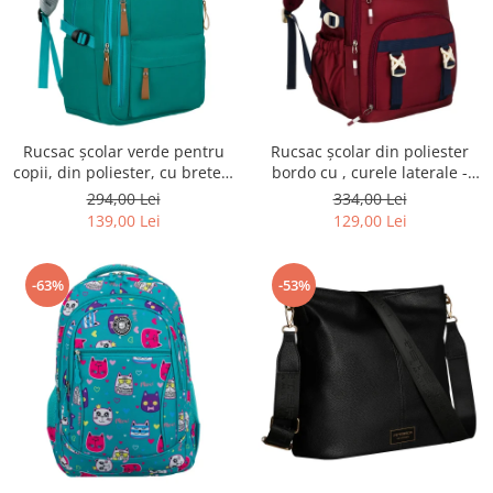
Rucsac școlar verde pentru
Rucsac școlar din poliester
copii, din poliester, cu bretele
bordo cu , curele laterale -
reglabile - Peterson PTR-PTN
Peterson PTR-PTN 8594-1402
294,00 Lei
334,00 Lei
BHX-01-9259 Gree
BORDO
139,00 Lei
129,00 Lei
-63%
-53%