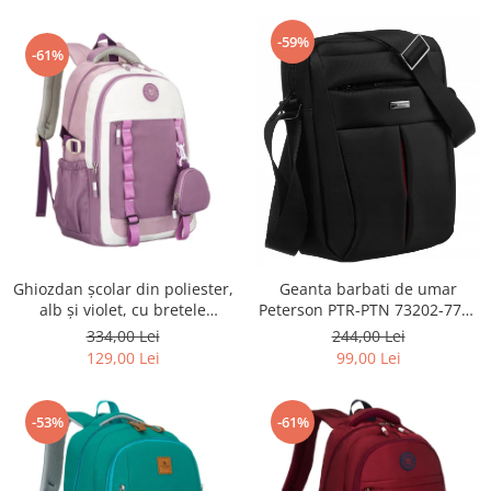
-59%
-61%
Ghiozdan școlar din poliester,
Geanta barbati de umar
alb și violet, cu bretele
Peterson PTR-PTN 73202-7738
reglabile - Peterson PTR-PTN
BL
334,00 Lei
244,00 Lei
8603-1303 PURPLE
129,00 Lei
99,00 Lei
-53%
-61%