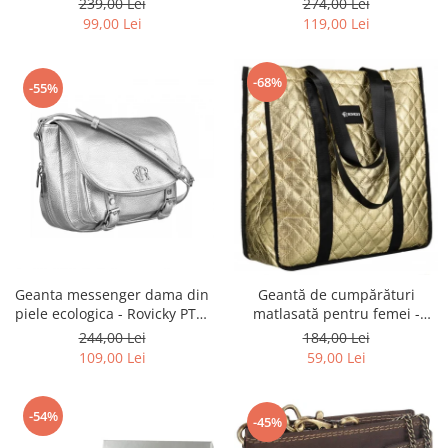
239,00 Lei
274,00 Lei
BLACK
ecologică - Peterson PTR-PTN
99,00 Lei
119,00 Lei
MX02-P-7700
-68%
-55%
Geanta messenger dama din
Geantă de cumpărături
piele ecologica - Rovicky PTR-
matlasată pentru femei -
R-TOR-ALE-2-3776 SIL
Rovicky PTR-RSPV-001P-5277
244,00 Lei
184,00 Lei
GOLD
109,00 Lei
59,00 Lei
-54%
-45%