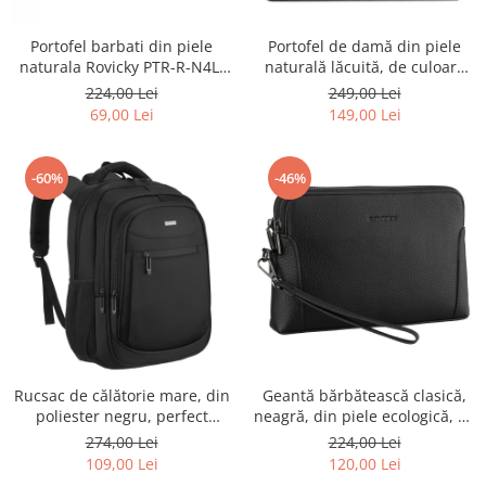
Portofel barbati din piele
Portofel de damă din piele
naturala Rovicky PTR-R-N4L-
naturală lăcuită, de culoare
GAT-8922 B+B
bej, cu închidere cu capsă -
224,00 Lei
249,00 Lei
Peterson
69,00 Lei
149,00 Lei
-60%
-46%
Rucsac de călătorie mare, din
Geantă bărbătească clasică,
poliester negru, perfect
neagră, din piele ecologică, cu
pentru bagajul de mână -
fermoar - Rovicky PTR-R-SDR-
274,00 Lei
224,00 Lei
Rovicky PTR-R-BHX-05-1020
01-1631 BLACK
109,00 Lei
120,00 Lei
BLACK