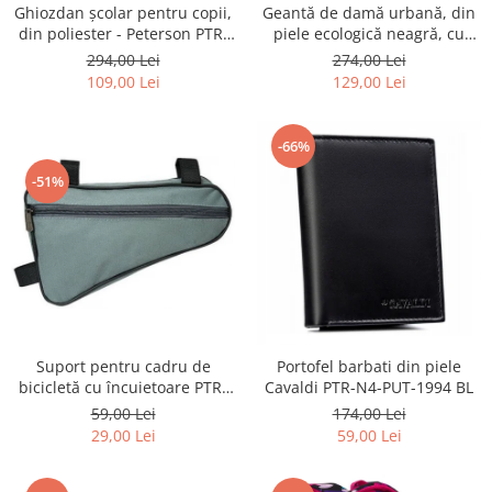
Ghiozdan școlar pentru copii,
Geantă de damă urbană, din
din poliester - Peterson PTR-
piele ecologică neagră, cu
PTN BIEDRONKA G28
curea reglabilă - Peterson
294,00 Lei
274,00 Lei
PTR-PTN JK6-06-6642
109,00 Lei
129,00 Lei
-66%
-51%
Suport pentru cadru de
Portofel barbati din piele
bicicletă cu încuietoare PTR-
Cavaldi PTR-N4-PUT-1994 BL
AR-S-101
59,00 Lei
174,00 Lei
29,00 Lei
59,00 Lei