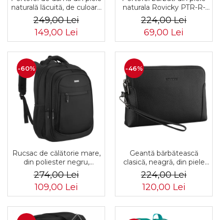
naturală lăcuită, de culoare
naturala Rovicky PTR-R-
bej, cu închidere cu capsă -
N4L-GAT-8922 B+B
249,00 Lei
224,00 Lei
Peterson
149,00 Lei
69,00 Lei
-60%
-46%
Rucsac de călătorie mare,
Geantă bărbătească
din poliester negru,
clasică, neagră, din piele
perfect pentru bagajul de
ecologică, cu fermoar -
274,00 Lei
224,00 Lei
mână - Rovicky PTR-R-
Rovicky PTR-R-SDR-01-
109,00 Lei
120,00 Lei
BHX-05-1020 BLACK
1631 BLACK