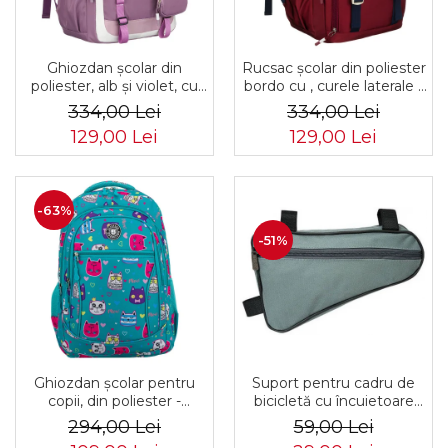
Ghiozdan școlar din
Rucsac școlar din poliester
poliester, alb și violet, cu
bordo cu , curele laterale -
bretele reglabile -
Peterson PTR-PTN 8594-
334,00 Lei
334,00 Lei
Peterson PTR-PTN 8603-
1402 BORDO
129,00 Lei
129,00 Lei
1303 PURPLE
-63%
-51%
Ghiozdan școlar pentru
Suport pentru cadru de
copii, din poliester -
bicicletă cu încuietoare
Peterson PTR-PTN
PTR-AR-S-101
294,00 Lei
59,00 Lei
BIEDRONKA G28