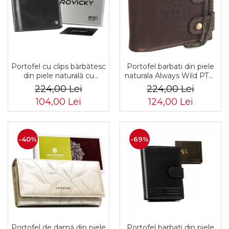
Portofel barbati din piele
Portofel cu clips bărbătesc
naturala Always Wild PTR-
din piele naturală cu
2900-BIC
sistem RFID - Rovicky
224,00 Lei
224,00 Lei
PTR-N1908-RVT-9799
124,00 Lei
104,00 Lei
BLACK
-40%
-69%
Portofel de damă din piele
Portofel barbati din piele