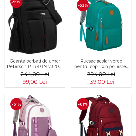
-59%
-53%
Rucsac școlar verde
Geanta barbati de umar
pentru copii, din poliester,
Peterson PTR-PTN 73202-
cu bretele reglabile -
7738 BL
294,00 Lei
244,00 Lei
Peterson PTR-PTN BHX-
139,00 Lei
99,00 Lei
01-9259 Gree
-61%
-61%