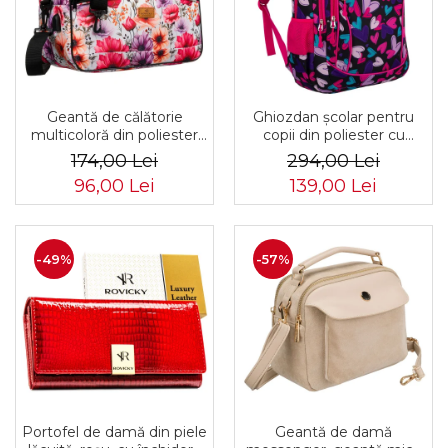
Geantă de călătorie
Ghiozdan școlar pentru
multicoloră din poliester
copii din poliester cu
rezistent cu port USB,
model în formă de inimă -
174,00 Lei
294,00 Lei
acoperită cu un model
Peterson PTR-PTN
96,00 Lei
139,00 Lei
vegetal - Rovicky PTR-R-
BIEDRONKA G54
TL15608-8831 11
-49%
-57%
Portofel de damă din piele
Geantă de damă