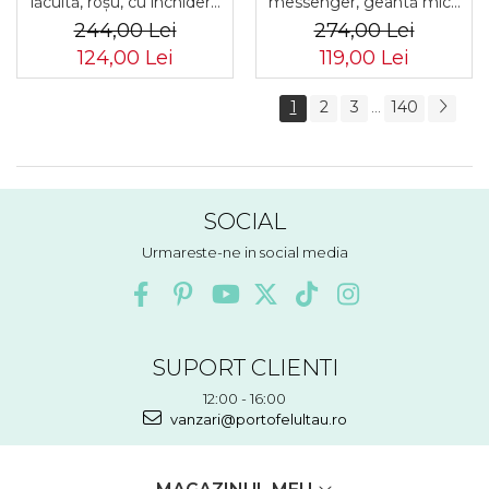
lăcuită, roșu, cu închidere
messenger, geantă mică
cu capsă - Rovicky PTR-
de umăr, piele ecologică,
244,00 Lei
274,00 Lei
RH-22-1-RS RED
geantă bej cu fermoar la
124,00 Lei
119,00 Lei
modă - Peterson PTR-PTN
MX02-P-7717-D.BE
1
2
3
140
...
SOCIAL
Urmareste-ne in social media
SUPORT CLIENTI
12:00 - 16:00
vanzari@portofelultau.ro