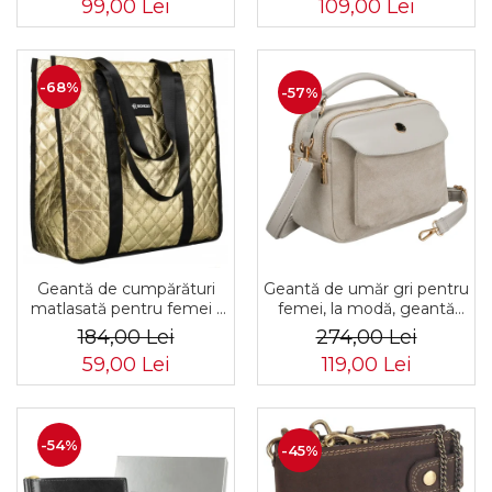
99,00 Lei
109,00 Lei
-68%
-57%
Geantă de umăr gri pentru
Geantă de cumpărături
femei, la modă, geantă
matlasată pentru femei -
mică urbană cu fermoar,
Rovicky PTR-RSPV-001P-
274,00 Lei
184,00 Lei
piele ecologică - Peterson
5277 GOLD
119,00 Lei
59,00 Lei
PTR-PTN MX02-P-7700
-54%
-45%