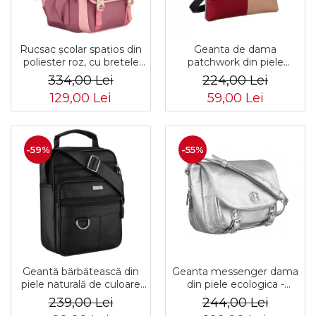
Rucsac școlar spațios din
Geanta de dama
poliester roz, cu bretele
patchwork din piele
reglabile - Peterson PTR-
naturala PTR-1718-SKL-
334,00 Lei
224,00 Lei
PTN 8610-1327 PINK
6922 MULTI
129,00 Lei
59,00 Lei
-59%
-55%
Geantă bărbătească din
Geanta messenger dama
piele naturală de culoare
din piele ecologica -
neagră - Rovicky PTR-R-
Rovicky PTR-R-TOR-ALE-
239,00 Lei
244,00 Lei
ST7-01-7571-BLACK
2-3776 SIL