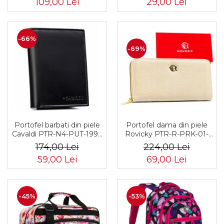
109,00 Lei
29,00 Lei
-66%
-69%
Portofel barbati din piele
Portofel dama din piele
Cavaldi PTR-N4-PUT-1994
Rovicky PTR-R-PRK-01-
BL
F19-2757 BE
174,00 Lei
224,00 Lei
59,00 Lei
69,00 Lei
-45%
-53%