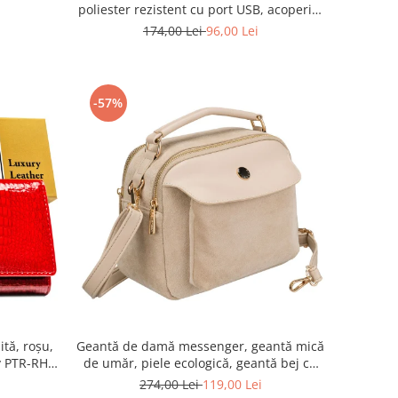
poliester rezistent cu port USB, acoperită
cu un model vegetal - Rovicky PTR-R-
174,00 Lei
96,00 Lei
TL15608-8831 11
-57%
ită, roșu,
Geantă de damă messenger, geantă mică
y PTR-RH-
de umăr, piele ecologică, geantă bej cu
fermoar la modă - Peterson PTR-PTN
274,00 Lei
119,00 Lei
MX02-P-7717-D.BE