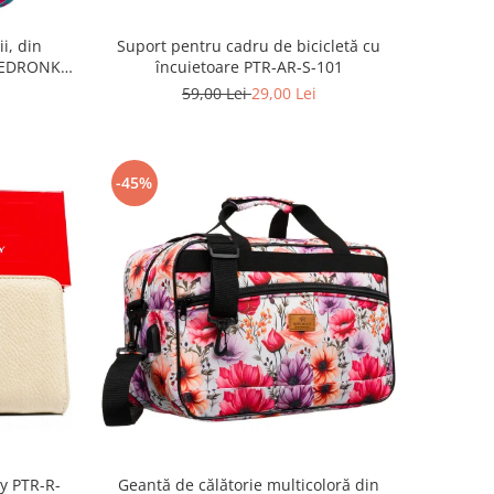
Suport pentru cadru de bicicletă cu
i, din
încuietoare PTR-AR-S-101
BIEDRONKA
59,00 Lei
29,00 Lei
-45%
ky PTR-R-
Geantă de călătorie multicoloră din