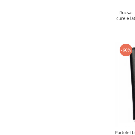
Rucsac 
curele la
-66%
Portofel 