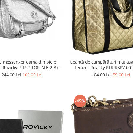
a messenger dama din piele
Geantă de cumpărături matlasa
 - Rovicky PTR-R-TOR-ALE-2-3776
femei - Rovicky PTR-RSPV-00
SIL
GOLD
244,00 Lei
109,00 Lei
184,00 Lei
59,00 Lei
-45%