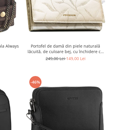
ala Always
Portofel de damă din piele naturală
lăcuită, de culoare bej, cu închidere cu
capsă - Peterson
249,00 Lei
149,00 Lei
-46%