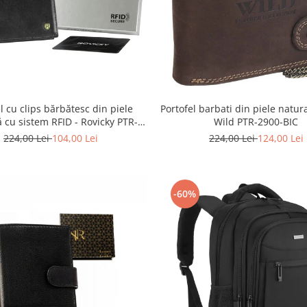
l cu clips bărbătesc din piele
Portofel barbati din piele natur
ă cu sistem RFID - Rovicky PTR-
Wild PTR-2900-BIC
N1908-RVT-9799 BLACK
224,00 Lei
104,00 Lei
224,00 Lei
124,00 Lei
-60%