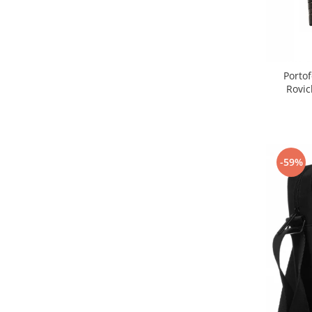
Portof
Rovic
-59%