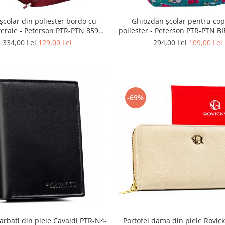
școlar din poliester bordo cu ,
Ghiozdan școlar pentru copi
terale - Peterson PTR-PTN 8594-
poliester - Peterson PTR-PTN 
1402 BORDO
G28
334,00 Lei
129,00 Lei
294,00 Lei
109,00 Lei
-69%
barbati din piele Cavaldi PTR-N4-
Portofel dama din piele Rovic