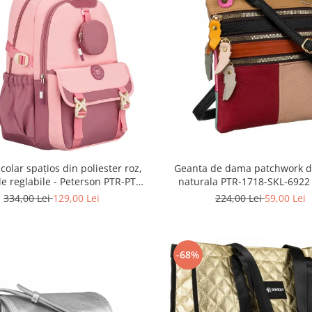
colar spațios din poliester roz,
Geanta de dama patchwork di
le reglabile - Peterson PTR-PTN
naturala PTR-1718-SKL-6922
8610-1327 PINK
334,00 Lei
129,00 Lei
224,00 Lei
59,00 Lei
-68%