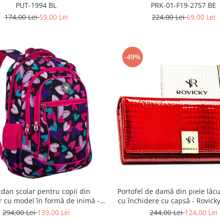
PUT-1994 BL
PRK-01-F19-2757 BE
174,00 Lei
59,00 Lei
224,00 Lei
69,00 Lei
-49%
dan școlar pentru copii din
Portofel de damă din piele lăcu
r cu model în formă de inimă -
cu închidere cu capsă - Rovick
son PTR-PTN BIEDRONKA G54
22-1-RS RED
294,00 Lei
139,00 Lei
244,00 Lei
124,00 Lei