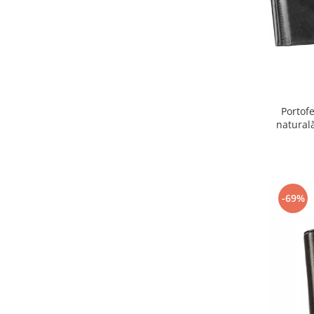
Portofe
natural
-69%