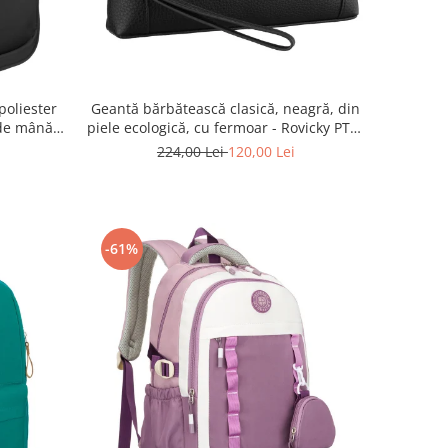
poliester
Geantă bărbătească clasică, neagră, din
de mână -
piele ecologică, cu fermoar - Rovicky PTR-
 BLACK
R-SDR-01-1631 BLACK
224,00 Lei
120,00 Lei
-61%