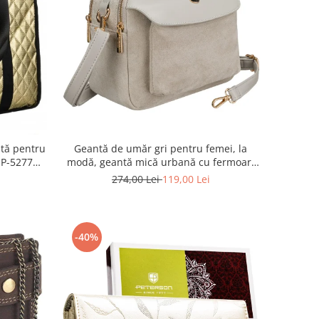
tă pentru
Geantă de umăr gri pentru femei, la
1P-5277
modă, geantă mică urbană cu fermoar,
piele ecologică - Peterson PTR-PTN MX02-
274,00 Lei
119,00 Lei
P-7700
-40%