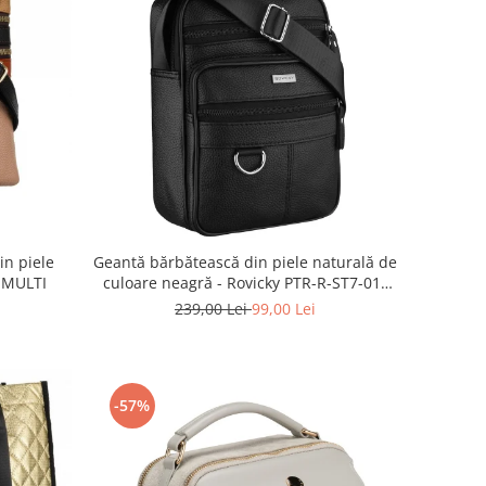
n piele
Geantă bărbătească din piele naturală de
 MULTI
culoare neagră - Rovicky PTR-R-ST7-01-
7571-BLACK
239,00 Lei
99,00 Lei
-57%