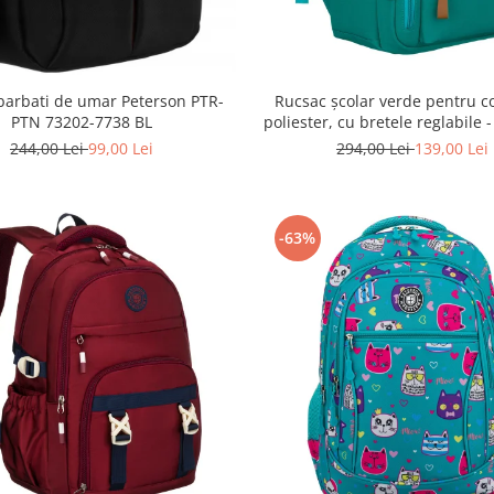
Rucsac școlar verde pentru co
barbati de umar Peterson PTR-
poliester, cu bretele reglabile 
PTN 73202-7738 BL
PTR-PTN BHX-01-9259 G
294,00 Lei
139,00 Lei
244,00 Lei
99,00 Lei
-63%