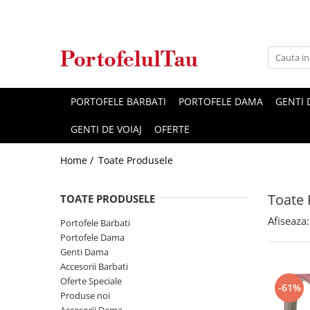
Genti Dama
Rucsacuri
Accesorii Barbati
Idei Cadouri
Accesorii Dama
Genti Office
Rucsacuri Dama
Borsete Barbati
Cadouri pentru barbati
Seturi Cadou Femei
Clutch / Posete Plic
Rucsacuri Barbati
Curele Barbati
Cadouri pentru femei
Borsete Dama
PORTOFELE BARBATI
PORTOFELE DAMA
GENTI
Genti Casual
Ghiozdane
Genti Barbati de Umar
GENTI DE VOIAJ
OFERTE
Genti Piele Naturala
Seturi Cadou
Home /
Toate Produsele
Genti multifunctionale mamici
Toate 
TOATE PRODUSELE
Afiseaza:
Portofele Barbati
Portofele Dama
Genti Dama
Accesorii Barbati
Oferte Speciale
-61%
Produse noi
Accesorii Dama