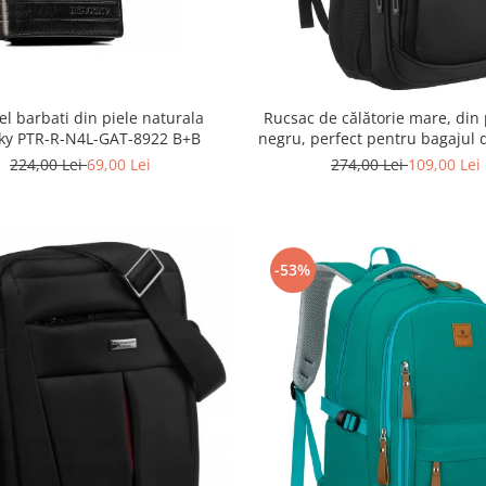
el barbati din piele naturala
Rucsac de călătorie mare, din 
ky PTR-R-N4L-GAT-8922 B+B
negru, perfect pentru bagajul 
Rovicky PTR-R-BHX-05-1020
224,00 Lei
69,00 Lei
274,00 Lei
109,00 Lei
-53%