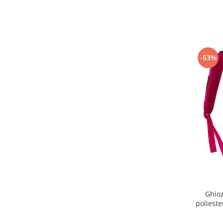
-53%
Ghioz
polieste
Peter