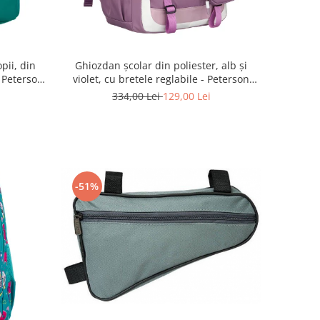
pii, din
Ghiozdan școlar din poliester, alb și
- Peterson
violet, cu bretele reglabile - Peterson
ree
PTR-PTN 8603-1303 PURPLE
334,00 Lei
129,00 Lei
-51%