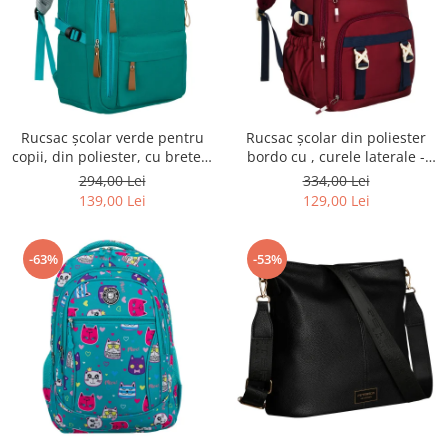
Rucsac școlar verde pentru
Rucsac școlar din poliester
copii, din poliester, cu bretele
bordo cu , curele laterale -
reglabile - Peterson PTR-PTN
Peterson PTR-PTN 8594-1402
294,00 Lei
334,00 Lei
BHX-01-9259 Gree
BORDO
139,00 Lei
129,00 Lei
-63%
-53%