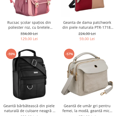
Rucsac școlar spațios din
Geanta de dama patchwork
poliester roz, cu bretele
din piele naturala PTR-1718-
reglabile - Peterson PTR-PTN
SKL-6922 MULTI
334,00 Lei
224,00 Lei
8610-1327 PINK
129,00 Lei
59,00 Lei
-59%
-57%
Geantă bărbătească din piele
Geantă de umăr gri pentru
naturală de culoare neagră -
femei, la modă, geantă mică
Rovicky PTR-R-ST7-01-7571-
urbană cu fermoar, piele