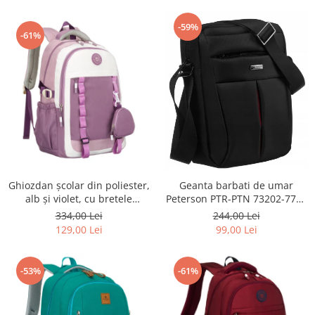
-59%
-61%
Ghiozdan școlar din poliester,
Geanta barbati de umar
alb și violet, cu bretele
Peterson PTR-PTN 73202-7738
reglabile - Peterson PTR-PTN
BL
334,00 Lei
244,00 Lei
8603-1303 PURPLE
129,00 Lei
99,00 Lei
-53%
-61%