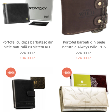
Portofel barbati din piele
Portofel cu clips bărbătesc din
naturala Always Wild PTR-
piele naturală cu sistem RFID
2900-BIC
- Rovicky PTR-N1908-RVT-9799
224,00 Lei
224,00 Lei
BLACK
124,00 Lei
104,00 Lei
-69%
-40%