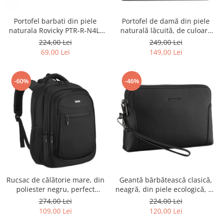
Portofel barbati din piele
Portofel de damă din piele
naturala Rovicky PTR-R-N4L-
naturală lăcuită, de culoare
GAT-8922 B+B
bej, cu închidere cu capsă -
224,00 Lei
249,00 Lei
Peterson
69,00 Lei
149,00 Lei
-60%
-46%
Rucsac de călătorie mare, din
Geantă bărbătească clasică,
poliester negru, perfect
neagră, din piele ecologică, cu
pentru bagajul de mână -
fermoar - Rovicky PTR-R-SDR-
274,00 Lei
224,00 Lei
Rovicky PTR-R-BHX-05-1020
01-1631 BLACK
109,00 Lei
120,00 Lei
BLACK