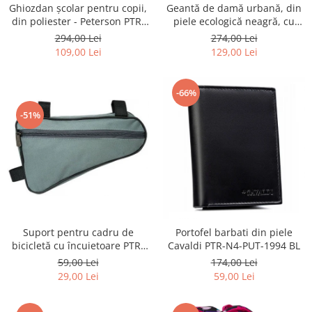
Ghiozdan școlar pentru copii,
Geantă de damă urbană, din
din poliester - Peterson PTR-
piele ecologică neagră, cu
PTN BIEDRONKA G28
curea reglabilă - Peterson
294,00 Lei
274,00 Lei
PTR-PTN JK6-06-6642
109,00 Lei
129,00 Lei
-66%
-51%
Suport pentru cadru de
Portofel barbati din piele
bicicletă cu încuietoare PTR-
Cavaldi PTR-N4-PUT-1994 BL
AR-S-101
59,00 Lei
174,00 Lei
29,00 Lei
59,00 Lei