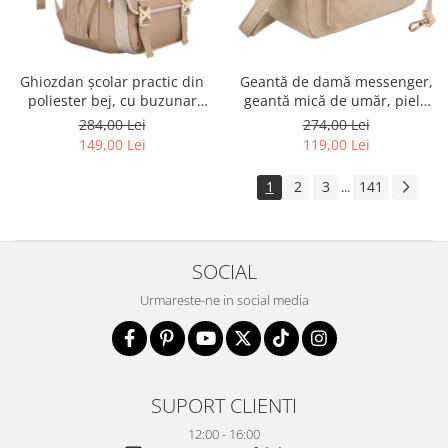
Ghiozdan școlar practic din
Geantă de damă messenger,
poliester bej, cu buzunar
geantă mică de umăr, piele
suplimentar și spațiu pentru
ecologică, geantă bej cu
284,00 Lei
274,00 Lei
o sticlă de apă - Peterson PTR-
fermoar la modă - Peterson
149,00 Lei
119,00 Lei
PTN 8610-1341 BEIGE
PTR-PTN MX02-P-7717-D.BE
1
2
3
141
...
SOCIAL
Urmareste-ne in social media
SUPORT CLIENTI
12:00 - 16:00