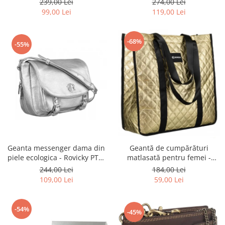
239,00 Lei
274,00 Lei
BLACK
ecologică - Peterson PTR-PTN
99,00 Lei
119,00 Lei
MX02-P-7700
-68%
-55%
Geanta messenger dama din
Geantă de cumpărături
piele ecologica - Rovicky PTR-
matlasată pentru femei -
R-TOR-ALE-2-3776 SIL
Rovicky PTR-RSPV-001P-5277
244,00 Lei
184,00 Lei
GOLD
109,00 Lei
59,00 Lei
-54%
-45%