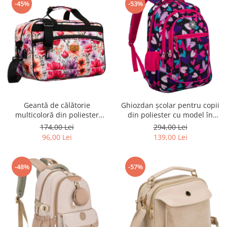
-45%
-53%
Geantă de călătorie
Ghiozdan școlar pentru copii
multicoloră din poliester
din poliester cu model în
rezistent cu port USB,
formă de inimă - Peterson
174,00 Lei
294,00 Lei
acoperită cu un model vegetal
PTR-PTN BIEDRONKA G54
96,00 Lei
139,00 Lei
- Rovicky PTR-R-TL15608-8831
11
-48%
-57%