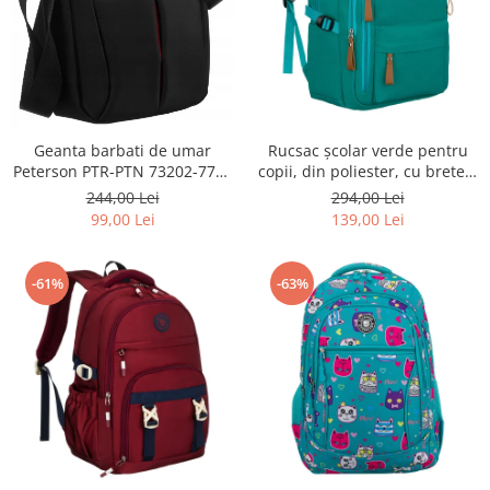
Geanta barbati de umar
Rucsac școlar verde pentru
Peterson PTR-PTN 73202-7738
copii, din poliester, cu bretele
BL
reglabile - Peterson PTR-PTN
244,00 Lei
294,00 Lei
BHX-01-9259 Gree
99,00 Lei
139,00 Lei
-61%
-63%