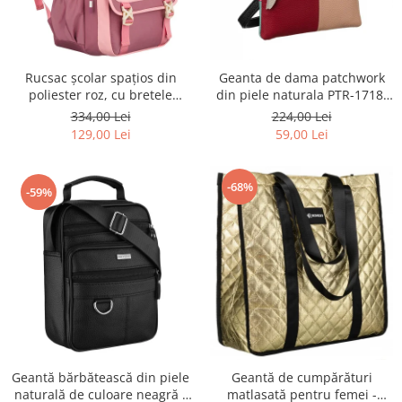
Rucsac școlar spațios din
Geanta de dama patchwork
poliester roz, cu bretele
din piele naturala PTR-1718-
reglabile - Peterson PTR-PTN
SKL-6922 MULTI
334,00 Lei
224,00 Lei
8610-1327 PINK
129,00 Lei
59,00 Lei
-68%
-59%
Geantă bărbătească din piele
Geantă de cumpărături
naturală de culoare neagră -
matlasată pentru femei -