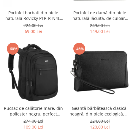
Portofel barbati din piele
Portofel de damă din piele
naturala Rovicky PTR-R-N4L-
naturală lăcuită, de culoare
GAT-8922 B+B
bej, cu închidere cu capsă -
224,00 Lei
249,00 Lei
Peterson
69,00 Lei
149,00 Lei
-60%
-46%
Rucsac de călătorie mare, din
Geantă bărbătească clasică,
poliester negru, perfect
neagră, din piele ecologică, cu
pentru bagajul de mână -
fermoar - Rovicky PTR-R-SDR-
274,00 Lei
224,00 Lei
Rovicky PTR-R-BHX-05-1020
01-1631 BLACK
109,00 Lei
120,00 Lei
BLACK