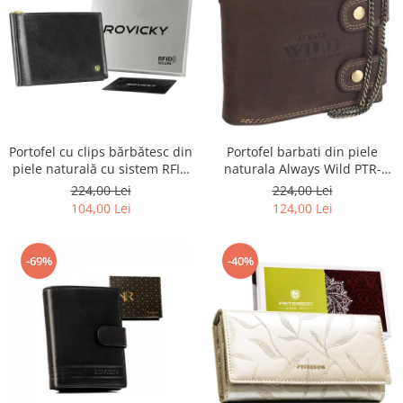
Portofel barbati din piele
Portofel cu clips bărbătesc din
naturala Always Wild PTR-
piele naturală cu sistem RFID
2900-BIC
- Rovicky PTR-N1908-RVT-9799
224,00 Lei
224,00 Lei
BLACK
124,00 Lei
104,00 Lei
-69%
-40%