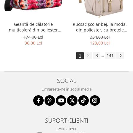
Geantă de călătorie
Rucsac școlar bej, la modă,
multicoloră din poliester
din poliester, cu bretele
rezistent cu port USB,
reglabile - Peterson PTR-PTN
174,00 Lei
334,00 Lei
acoperită cu un model vegetal
8594-1389 BEIGE
96,00 Lei
129,00 Lei
- Rovicky PTR-R-TL15608-8831
11
1
2
3
141
...
SOCIAL
Urmareste-ne in social media
SUPORT CLIENTI
12:00 - 16:00