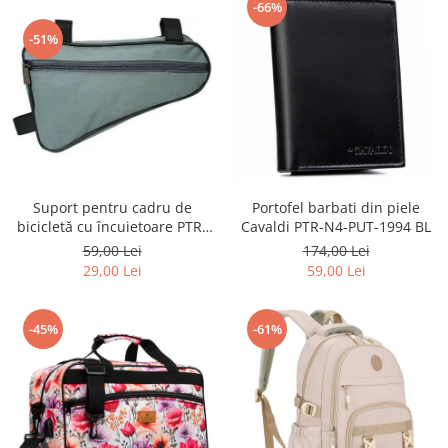
-66%
-51%
Suport pentru cadru de
Portofel barbati din piele
bicicletă cu încuietoare PTR-
Cavaldi PTR-N4-PUT-1994 BL
AR-S-101
59,00 Lei
174,00 Lei
29,00 Lei
59,00 Lei
-45%
-61%