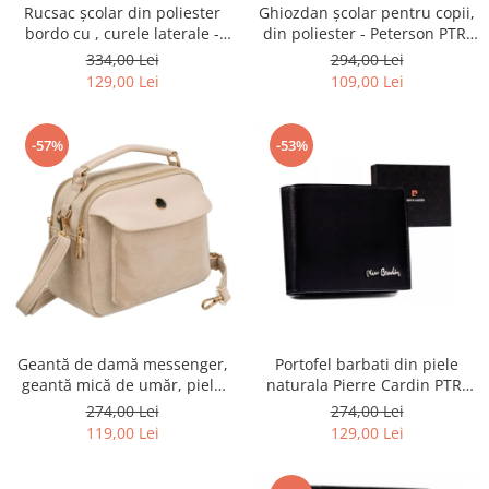
Rucsac școlar din poliester
Ghiozdan școlar pentru copii,
bordo cu , curele laterale -
din poliester - Peterson PTR-
Peterson PTR-PTN 8594-1402
PTN BIEDRONKA G28
334,00 Lei
294,00 Lei
BORDO
129,00 Lei
109,00 Lei
-57%
-53%
Geantă de damă messenger,
Portofel barbati din piele
geantă mică de umăr, piele
naturala Pierre Cardin PTR-
ecologică, geantă bej cu
8806 TILAK51
274,00 Lei
274,00 Lei
fermoar la modă - Peterson
119,00 Lei
129,00 Lei
PTR-PTN MX02-P-7717-D.BE