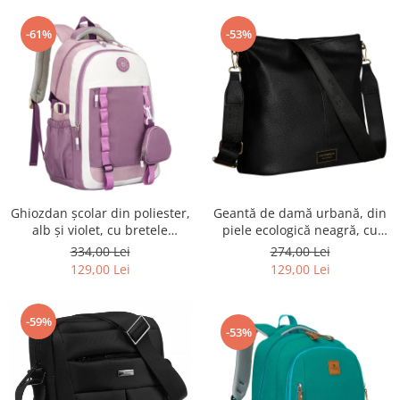
-61%
-53%
Ghiozdan școlar din poliester,
Geantă de damă urbană, din
alb și violet, cu bretele
piele ecologică neagră, cu
reglabile - Peterson PTR-PTN
curea reglabilă - Peterson
334,00 Lei
274,00 Lei
8603-1303 PURPLE
PTR-PTN JK6-06-6642
129,00 Lei
129,00 Lei
-59%
-53%