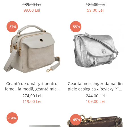
Rovicky PTR-R-ST7-01-7571-
Rovicky PTR-RSPV-001P-5277
239,00 Lei
184,00 Lei
BLACK
GOLD
99,00 Lei
59,00 Lei
-57%
-55%
Geantă de umăr gri pentru
Geanta messenger dama din
femei, la modă, geantă mică
piele ecologica - Rovicky PTR-
urbană cu fermoar, piele
R-TOR-ALE-2-3776 SIL
274,00 Lei
244,00 Lei
ecologică - Peterson PTR-PTN
119,00 Lei
109,00 Lei
MX02-P-7700
-54%
-45%