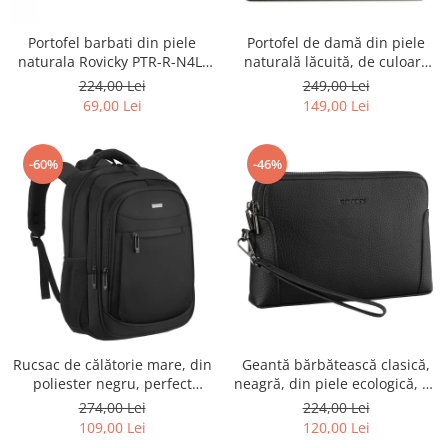
Portofel barbati din piele
Portofel de damă din piele
naturala Rovicky PTR-R-N4L-
naturală lăcuită, de culoare
GAT-8922 B+B
bej, cu închidere cu capsă -
224,00 Lei
249,00 Lei
Peterson
69,00 Lei
149,00 Lei
-60%
-46%
Rucsac de călătorie mare, din
Geantă bărbătească clasică,
poliester negru, perfect
neagră, din piele ecologică, cu
pentru bagajul de mână -
fermoar - Rovicky PTR-R-SDR-
274,00 Lei
224,00 Lei
Rovicky PTR-R-BHX-05-1020
01-1631 BLACK
109,00 Lei
120,00 Lei
BLACK