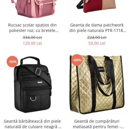
Rucsac școlar spațios din
Geanta de dama patchwork
poliester roz, cu bretele
din piele naturala PTR-1718-
reglabile - Peterson PTR-PTN
SKL-6922 MULTI
334,00 Lei
224,00 Lei
8610-1327 PINK
129,00 Lei
59,00 Lei
-68%
-59%
Geantă bărbătească din piele
Geantă de cumpărături
naturală de culoare neagră -
matlasată pentru femei -