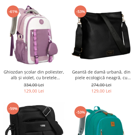
-61%
-53%
Ghiozdan școlar din poliester,
Geantă de damă urbană, din
alb și violet, cu bretele
piele ecologică neagră, cu
reglabile - Peterson PTR-PTN
curea reglabilă - Peterson
334,00 Lei
274,00 Lei
8603-1303 PURPLE
PTR-PTN JK6-06-6642
129,00 Lei
129,00 Lei
-59%
-53%