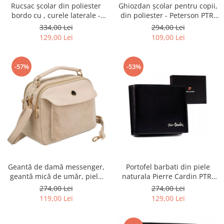
Rucsac școlar din poliester
Ghiozdan școlar pentru copii,
bordo cu , curele laterale -
din poliester - Peterson PTR-
Peterson PTR-PTN 8594-1402
PTN BIEDRONKA G28
334,00 Lei
294,00 Lei
BORDO
129,00 Lei
109,00 Lei
-57%
-53%
Geantă de damă messenger,
Portofel barbati din piele
geantă mică de umăr, piele
naturala Pierre Cardin PTR-
ecologică, geantă bej cu
8806 TILAK51
274,00 Lei
274,00 Lei
fermoar la modă - Peterson
119,00 Lei
129,00 Lei
PTR-PTN MX02-P-7717-D.BE