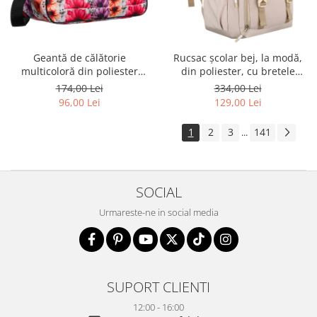
Geantă de călătorie
Rucsac școlar bej, la modă,
multicoloră din poliester
din poliester, cu bretele
rezistent cu port USB,
reglabile - Peterson PTR-PTN
174,00 Lei
334,00 Lei
acoperită cu un model vegetal
8594-1389 BEIGE
96,00 Lei
129,00 Lei
- Rovicky PTR-R-TL15608-8831
11
1
2
3
141
...
SOCIAL
Urmareste-ne in social media
SUPORT CLIENTI
12:00 - 16:00