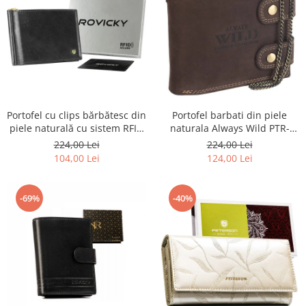
Portofel barbati din piele
Portofel cu clips bărbătesc din
naturala Always Wild PTR-
piele naturală cu sistem RFID
2900-BIC
- Rovicky PTR-N1908-RVT-9799
224,00 Lei
224,00 Lei
BLACK
124,00 Lei
104,00 Lei
-69%
-40%