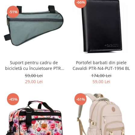
-66%
-51%
Suport pentru cadru de
Portofel barbati din piele
bicicletă cu încuietoare PTR-
Cavaldi PTR-N4-PUT-1994 BL
AR-S-101
59,00 Lei
174,00 Lei
29,00 Lei
59,00 Lei
-45%
-61%