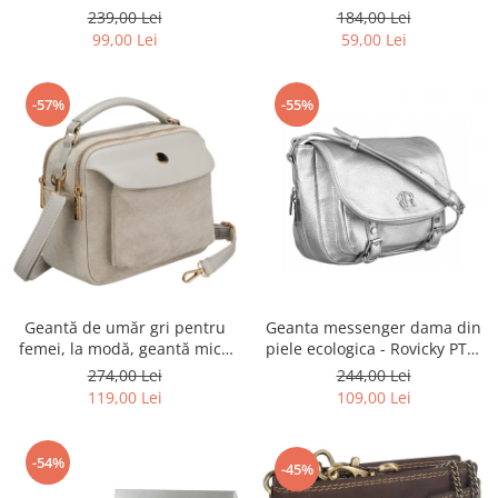
Rovicky PTR-R-ST7-01-7571-
Rovicky PTR-RSPV-001P-5277
239,00 Lei
184,00 Lei
BLACK
GOLD
99,00 Lei
59,00 Lei
-57%
-55%
Geantă de umăr gri pentru
Geanta messenger dama din
femei, la modă, geantă mică
piele ecologica - Rovicky PTR-
urbană cu fermoar, piele
R-TOR-ALE-2-3776 SIL
274,00 Lei
244,00 Lei
ecologică - Peterson PTR-PTN
119,00 Lei
109,00 Lei
MX02-P-7700
-54%
-45%