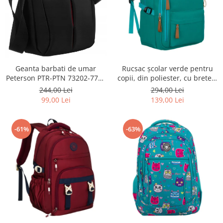
Geanta barbati de umar
Rucsac școlar verde pentru
Peterson PTR-PTN 73202-7738
copii, din poliester, cu bretele
BL
reglabile - Peterson PTR-PTN
244,00 Lei
294,00 Lei
BHX-01-9259 Gree
99,00 Lei
139,00 Lei
-61%
-63%