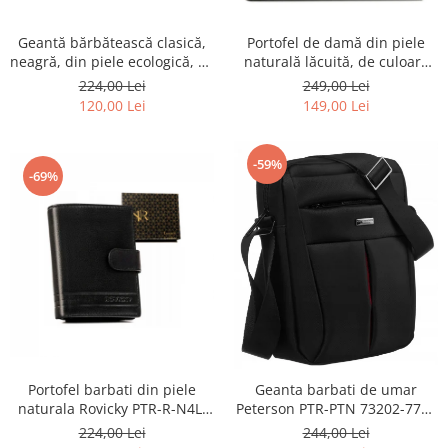
Geantă bărbătească clasică,
Portofel de damă din piele
neagră, din piele ecologică, cu
naturală lăcuită, de culoare
fermoar - Rovicky PTR-R-SDR-
bej, cu închidere cu capsă -
224,00 Lei
249,00 Lei
01-1631 BLACK
Peterson
120,00 Lei
149,00 Lei
-59%
-69%
Portofel barbati din piele
Geanta barbati de umar
naturala Rovicky PTR-R-N4L-
Peterson PTR-PTN 73202-7738
GAT-8922 B+B
BL
224,00 Lei
244,00 Lei