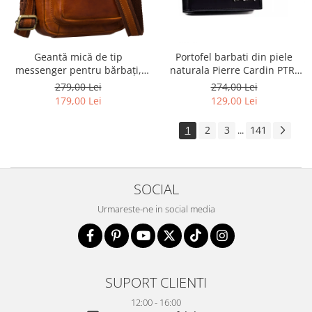
Geantă mică de tip
Portofel barbati din piele
messenger pentru bărbați,
naturala Pierre Cardin PTR-
geantă de umăr, geantă de
8806 TILAK51
279,00 Lei
274,00 Lei
oraș maro din piele naturală -
179,00 Lei
129,00 Lei
Peterson
1
2
3
141
...
SOCIAL
Urmareste-ne in social media
SUPORT CLIENTI
12:00 - 16:00