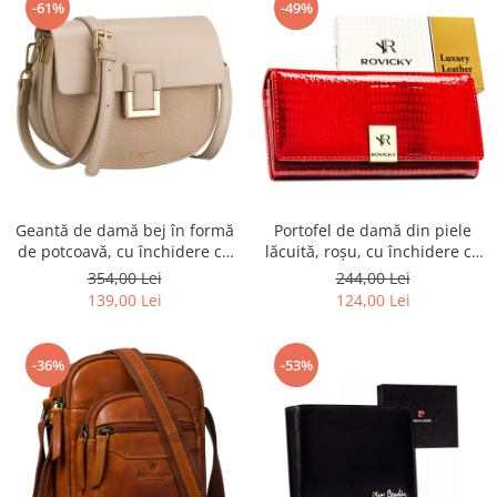
-61%
-49%
Geantă de damă bej în formă
Portofel de damă din piele
de potcoavă, cu închidere cu
lăcuită, roșu, cu închidere cu
clip magnetic - Peterson PTR-
capsă - Rovicky PTR-RH-22-1-
354,00 Lei
244,00 Lei
PTN PIWONIA BEIGE
RS RED
139,00 Lei
124,00 Lei
-36%
-53%