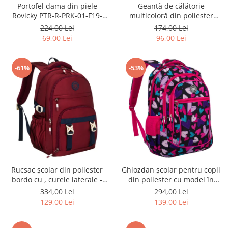
Portofel dama din piele
Geantă de călătorie
Rovicky PTR-R-PRK-01-F19-
multicoloră din poliester
2757 BE
rezistent cu port USB,
224,00 Lei
174,00 Lei
acoperită cu un model vegetal
69,00 Lei
96,00 Lei
- Rovicky PTR-R-TL15608-8831
11
-61%
-53%
Rucsac școlar din poliester
Ghiozdan școlar pentru copii
bordo cu , curele laterale -
din poliester cu model în
Peterson PTR-PTN 8594-1402
formă de inimă - Peterson
334,00 Lei
294,00 Lei
BORDO
PTR-PTN BIEDRONKA G54
129,00 Lei
139,00 Lei