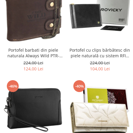
Portofel barbati din piele
Portofel cu clips bărbătesc din
naturala Always Wild PTR-
piele naturală cu sistem RFID
2900-BIC
- Rovicky PTR-N1908-RVT-9799
224,00 Lei
224,00 Lei
BLACK
124,00 Lei
104,00 Lei
-46%
-40%