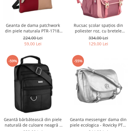
Geanta de dama patchwork
Rucsac școlar spațios din
din piele naturala PTR-1718-
poliester roz, cu bretele
SKL-6922 MULTI
reglabile - Peterson PTR-PTN
224,00 Lei
334,00 Lei
8610-1327 PINK
59,00 Lei
129,00 Lei
-59%
-55%
Geantă bărbătească din piele
Geanta messenger dama din
naturală de culoare neagră -
piele ecologica - Rovicky PTR-
Rovicky PTR-R-ST7-01-7571-
R-TOR-ALE-2-3776 SIL