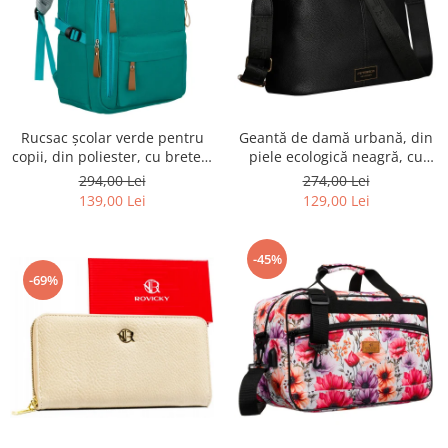
Rucsac școlar verde pentru
Geantă de damă urbană, din
copii, din poliester, cu bretele
piele ecologică neagră, cu
reglabile - Peterson PTR-PTN
curea reglabilă - Peterson
294,00 Lei
274,00 Lei
BHX-01-9259 Gree
PTR-PTN JK6-06-6642
139,00 Lei
129,00 Lei
-45%
-69%