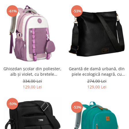
-61%
-53%
Ghiozdan școlar din poliester,
Geantă de damă urbană, din
alb și violet, cu bretele
piele ecologică neagră, cu
reglabile - Peterson PTR-PTN
curea reglabilă - Peterson
334,00 Lei
274,00 Lei
8603-1303 PURPLE
PTR-PTN JK6-06-6642
129,00 Lei
129,00 Lei
-59%
-53%