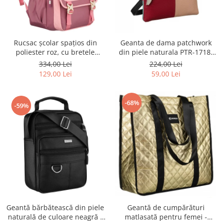
Rucsac școlar spațios din
Geanta de dama patchwork
poliester roz, cu bretele
din piele naturala PTR-1718-
reglabile - Peterson PTR-PTN
SKL-6922 MULTI
334,00 Lei
224,00 Lei
8610-1327 PINK
129,00 Lei
59,00 Lei
-68%
-59%
Geantă bărbătească din piele
Geantă de cumpărături
naturală de culoare neagră -
matlasată pentru femei -