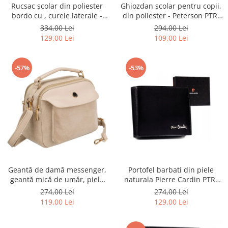
Rucsac școlar din poliester
Ghiozdan școlar pentru copii,
bordo cu , curele laterale -
din poliester - Peterson PTR-
Peterson PTR-PTN 8594-1402
PTN BIEDRONKA G28
334,00 Lei
294,00 Lei
BORDO
129,00 Lei
109,00 Lei
-57%
-53%
Geantă de damă messenger,
Portofel barbati din piele
geantă mică de umăr, piele
naturala Pierre Cardin PTR-
ecologică, geantă bej cu
8806 TILAK51
274,00 Lei
274,00 Lei
fermoar la modă - Peterson
119,00 Lei
129,00 Lei
PTR-PTN MX02-P-7717-D.BE