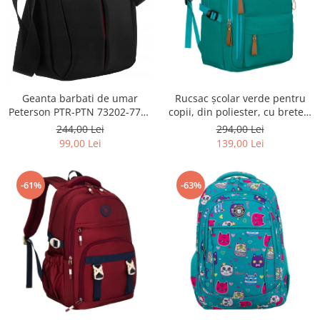
Geanta barbati de umar
Rucsac școlar verde pentru
Peterson PTR-PTN 73202-7738
copii, din poliester, cu bretele
BL
reglabile - Peterson PTR-PTN
244,00 Lei
294,00 Lei
BHX-01-9259 Gree
99,00 Lei
139,00 Lei
-61%
-63%