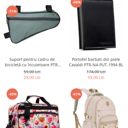
-66%
-51%
Suport pentru cadru de
Portofel barbati din piele
bicicletă cu încuietoare PTR-
Cavaldi PTR-N4-PUT-1994 BL
AR-S-101
59,00 Lei
174,00 Lei
29,00 Lei
59,00 Lei
-45%
-61%