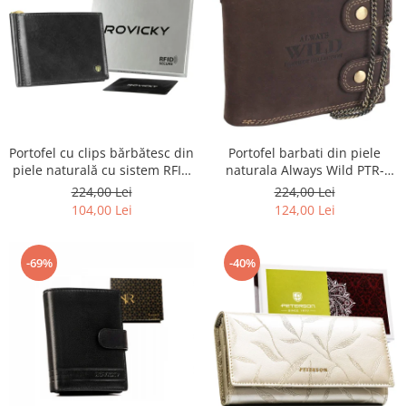
Portofel barbati din piele
Portofel cu clips bărbătesc din
naturala Always Wild PTR-
piele naturală cu sistem RFID
2900-BIC
- Rovicky PTR-N1908-RVT-9799
224,00 Lei
224,00 Lei
BLACK
124,00 Lei
104,00 Lei
-69%
-40%