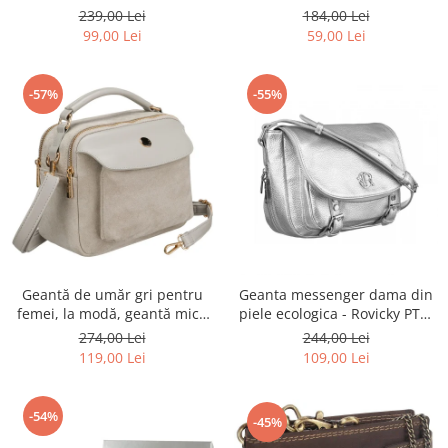
Rovicky PTR-R-ST7-01-7571-
Rovicky PTR-RSPV-001P-5277
239,00 Lei
184,00 Lei
BLACK
GOLD
99,00 Lei
59,00 Lei
-57%
-55%
Geantă de umăr gri pentru
Geanta messenger dama din
femei, la modă, geantă mică
piele ecologica - Rovicky PTR-
urbană cu fermoar, piele
R-TOR-ALE-2-3776 SIL
274,00 Lei
244,00 Lei
ecologică - Peterson PTR-PTN
119,00 Lei
109,00 Lei
MX02-P-7700
-54%
-45%