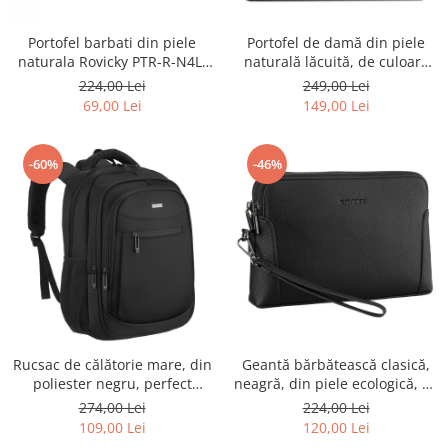
Portofel barbati din piele
Portofel de damă din piele
naturala Rovicky PTR-R-N4L-
naturală lăcuită, de culoare
GAT-8922 B+B
bej, cu închidere cu capsă -
224,00 Lei
249,00 Lei
Peterson
69,00 Lei
149,00 Lei
-60%
-46%
Rucsac de călătorie mare, din
Geantă bărbătească clasică,
poliester negru, perfect
neagră, din piele ecologică, cu
pentru bagajul de mână -
fermoar - Rovicky PTR-R-SDR-
274,00 Lei
224,00 Lei
Rovicky PTR-R-BHX-05-1020
01-1631 BLACK
109,00 Lei
120,00 Lei
BLACK