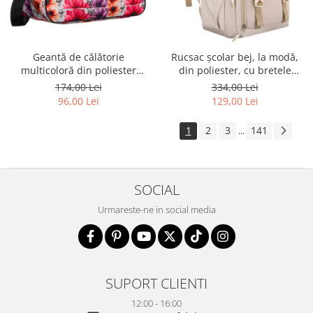
Geantă de călătorie
Rucsac școlar bej, la modă,
multicoloră din poliester
din poliester, cu bretele
rezistent cu port USB,
reglabile - Peterson PTR-PTN
174,00 Lei
334,00 Lei
acoperită cu un model vegetal
8594-1389 BEIGE
96,00 Lei
129,00 Lei
- Rovicky PTR-R-TL15608-8831
11
1
2
3
141
...
SOCIAL
Urmareste-ne in social media
SUPORT CLIENTI
12:00 - 16:00