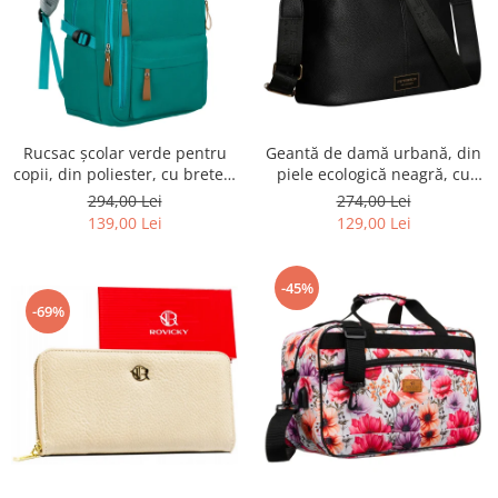
Rucsac școlar verde pentru
Geantă de damă urbană, din
copii, din poliester, cu bretele
piele ecologică neagră, cu
reglabile - Peterson PTR-PTN
curea reglabilă - Peterson
294,00 Lei
274,00 Lei
BHX-01-9259 Gree
PTR-PTN JK6-06-6642
139,00 Lei
129,00 Lei
-45%
-69%