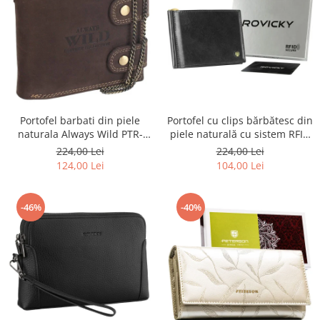
Portofel barbati din piele
Portofel cu clips bărbătesc din
naturala Always Wild PTR-
piele naturală cu sistem RFID
2900-BIC
- Rovicky PTR-N1908-RVT-9799
224,00 Lei
224,00 Lei
BLACK
124,00 Lei
104,00 Lei
-46%
-40%