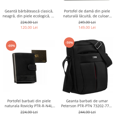
Geantă bărbătească clasică,
Portofel de damă din piele
neagră, din piele ecologică, cu
naturală lăcuită, de culoare
fermoar - Rovicky PTR-R-SDR-
bej, cu închidere cu capsă -
224,00 Lei
249,00 Lei
01-1631 BLACK
Peterson
120,00 Lei
149,00 Lei
-59%
-69%
Portofel barbati din piele
Geanta barbati de umar
naturala Rovicky PTR-R-N4L-
Peterson PTR-PTN 73202-7738
GAT-8922 B+B
BL
224,00 Lei
244,00 Lei