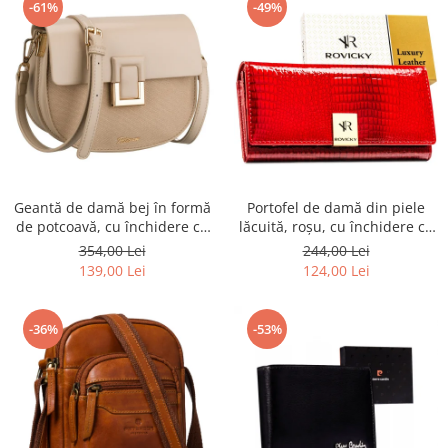
-61%
-49%
Geantă de damă bej în formă
Portofel de damă din piele
de potcoavă, cu închidere cu
lăcuită, roșu, cu închidere cu
clip magnetic - Peterson PTR-
capsă - Rovicky PTR-RH-22-1-
354,00 Lei
244,00 Lei
PTN PIWONIA BEIGE
RS RED
139,00 Lei
124,00 Lei
-36%
-53%