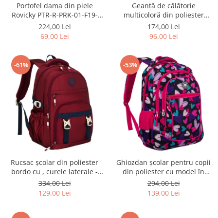
Portofel dama din piele
Geantă de călătorie
Rovicky PTR-R-PRK-01-F19-
multicoloră din poliester
2757 BE
rezistent cu port USB,
224,00 Lei
174,00 Lei
acoperită cu un model vegetal
69,00 Lei
96,00 Lei
- Rovicky PTR-R-TL15608-8831
11
-61%
-53%
Rucsac școlar din poliester
Ghiozdan școlar pentru copii
bordo cu , curele laterale -
din poliester cu model în
Peterson PTR-PTN 8594-1402
formă de inimă - Peterson
334,00 Lei
294,00 Lei
BORDO
PTR-PTN BIEDRONKA G54
129,00 Lei
139,00 Lei