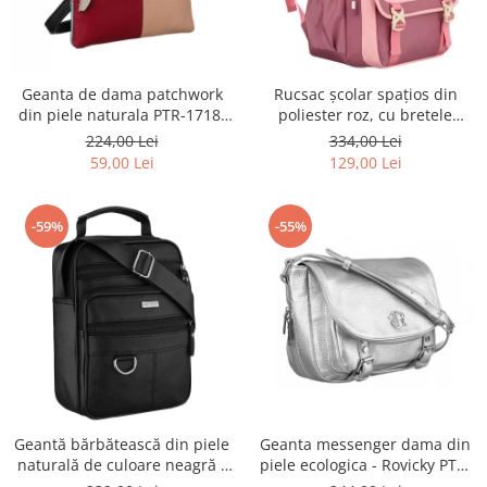
Geanta de dama patchwork
Rucsac școlar spațios din
din piele naturala PTR-1718-
poliester roz, cu bretele
SKL-6922 MULTI
reglabile - Peterson PTR-PTN
224,00 Lei
334,00 Lei
8610-1327 PINK
59,00 Lei
129,00 Lei
-59%
-55%
Geantă bărbătească din piele
Geanta messenger dama din
naturală de culoare neagră -
piele ecologica - Rovicky PTR-
Rovicky PTR-R-ST7-01-7571-
R-TOR-ALE-2-3776 SIL