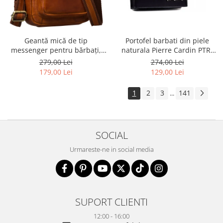
Geantă mică de tip
Portofel barbati din piele
messenger pentru bărbați,
naturala Pierre Cardin PTR-
geantă de umăr, geantă de
8806 TILAK51
279,00 Lei
274,00 Lei
oraș maro din piele naturală -
179,00 Lei
129,00 Lei
Peterson
1
2
3
141
...
SOCIAL
Urmareste-ne in social media
SUPORT CLIENTI
12:00 - 16:00