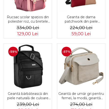
Rucsac școlar spațios din
Geanta de dama
poliester roz, cu bretele
patchwork din piele
reglabile - Peterson PTR-
naturala PTR-1718-SKL-
334,00 Lei
224,00 Lei
PTN 8610-1327 PINK
6922 MULTI
129,00 Lei
59,00 Lei
-59%
-57%
Geantă bărbătească din
Geantă de umăr gri pentru
piele naturală de culoare
femei, la modă, geantă
neagră - Rovicky PTR-R-
mică urbană cu fermoar,
239,00 Lei
274,00 Lei
ST7-01-7571-BLACK
piele ecologică - Peterson