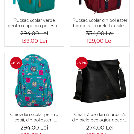
Rucsac școlar verde
Rucsac școlar din poliester
pentru copii, din poliester,
bordo cu , curele laterale -
cu bretele reglabile -
Peterson PTR-PTN 8594-
294,00 Lei
334,00 Lei
Peterson PTR-PTN BHX-
1402 BORDO
139,00 Lei
129,00 Lei
01-9259 Gree
-63%
-53%
Ghiozdan școlar pentru
Geantă de damă urbană,
copii, din poliester -
din piele ecologică neagră,
Peterson PTR-PTN
cu curea reglabilă -
294,00 Lei
274,00 Lei
BIEDRONKA G28
Peterson PTR-PTN JK6-