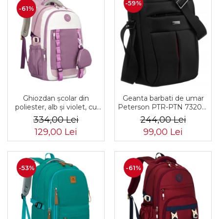
-59%
-61%
Ghiozdan școlar din
Geanta barbati de umar
poliester, alb și violet, cu
Peterson PTR-PTN 73202-
bretele reglabile -
7738 BL
334,00 Lei
244,00 Lei
Peterson PTR-PTN 8603-
129,00 Lei
99,00 Lei
1303 PURPLE
-53%
-61%