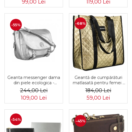
99,00 Lei
119,00 Lei
PTR-PTN MX02-P-7700
-68%
-55%
Geanta messenger dama
Geantă de cumpărături
din piele ecologica -
matlasată pentru femei -
Rovicky PTR-R-TOR-ALE-
Rovicky PTR-RSPV-001P-
244,00 Lei
184,00 Lei
2-3776 SIL
5277 GOLD
109,00 Lei
59,00 Lei
-54%
-45%