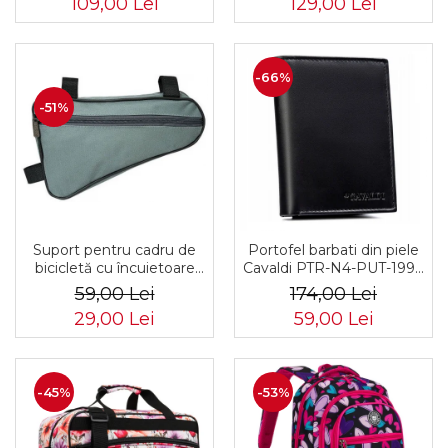
109,00 Lei
129,00 Lei
06-6642
-66%
-51%
Suport pentru cadru de
Portofel barbati din piele
bicicletă cu încuietoare
Cavaldi PTR-N4-PUT-1994
PTR-AR-S-101
BL
59,00 Lei
174,00 Lei
29,00 Lei
59,00 Lei
-45%
-53%