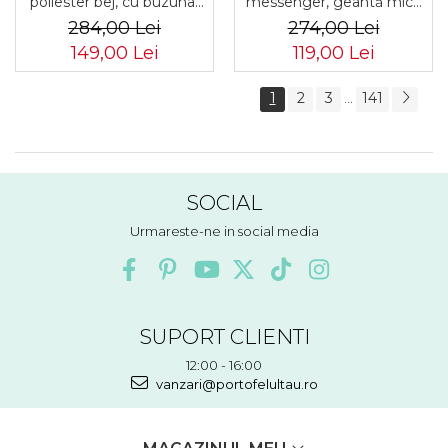
poliester bej, cu buzunar
messenger, geantă mică
suplimentar și spațiu
de umăr, piele ecologică,
284,00 Lei
274,00 Lei
pentru o sticlă de apă -
geantă bej cu fermoar la
149,00 Lei
119,00 Lei
Peterson PTR-PTN 8610-
modă - Peterson PTR-PTN
1341 BEIGE
MX02-P-7717-D.BE
1
2
3
141
...
SOCIAL
Urmareste-ne in social media
SUPORT CLIENTI
12:00 - 16:00
vanzari@portofelultau.ro