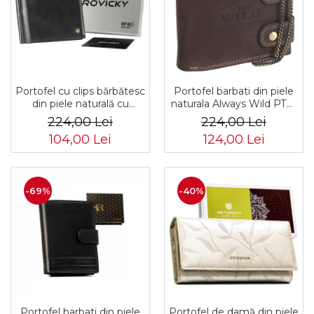
Portofel barbati din piele
Portofel cu clips bărbătesc
naturala Always Wild PTR-
din piele naturală cu
2900-BIC
sistem RFID - Rovicky
224,00 Lei
224,00 Lei
PTR-N1908-RVT-9799
124,00 Lei
104,00 Lei
BLACK
-69%
-40%
Portofel barbati din piele
Portofel de damă din piele