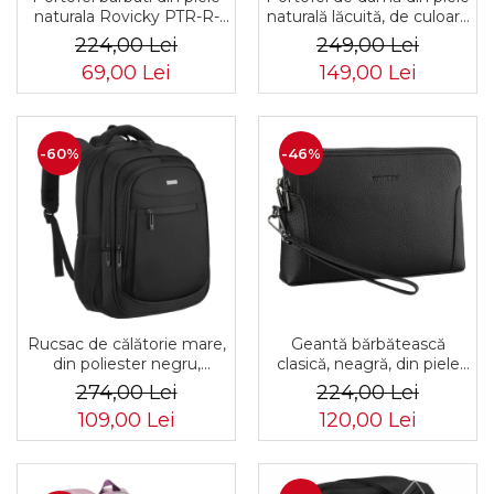
naturala Rovicky PTR-R-
naturală lăcuită, de culoare
N4L-GAT-8922 B+B
bej, cu închidere cu capsă -
224,00 Lei
249,00 Lei
Peterson
69,00 Lei
149,00 Lei
-60%
-46%
Rucsac de călătorie mare,
Geantă bărbătească
din poliester negru,
clasică, neagră, din piele
perfect pentru bagajul de
ecologică, cu fermoar -
274,00 Lei
224,00 Lei
mână - Rovicky PTR-R-
Rovicky PTR-R-SDR-01-
109,00 Lei
120,00 Lei
BHX-05-1020 BLACK
1631 BLACK