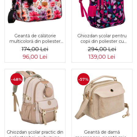
Geantă de călătorie
Ghiozdan școlar pentru
multicoloră din poliester
copii din poliester cu
rezistent cu port USB,
model în formă de inimă -
174,00 Lei
294,00 Lei
acoperită cu un model
Peterson PTR-PTN
96,00 Lei
139,00 Lei
vegetal - Rovicky PTR-R-
BIEDRONKA G54
TL15608-8831 11
-48%
-57%
Ghiozdan școlar practic din
Geantă de damă