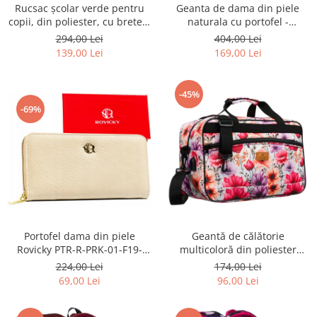
Geanta de dama din piele
Rucsac școlar verde pentru
naturala cu portofel -
copii, din poliester, cu bretele
Peterson PTR-PTN CF4-DS-
reglabile - Peterson PTR-PTN
404,00 Lei
294,00 Lei
5216 D.BE
BHX-01-9259 Gree
169,00 Lei
139,00 Lei
-45%
-69%
Portofel dama din piele
Geantă de călătorie
Rovicky PTR-R-PRK-01-F19-
multicoloră din poliester
2757 BE
rezistent cu port USB,
224,00 Lei
174,00 Lei
acoperită cu un model vegetal
69,00 Lei
96,00 Lei
- Rovicky PTR-R-TL15608-8831
11