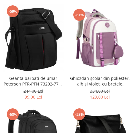
-59%
-61%
Geanta barbati de umar
Ghiozdan școlar din poliester,
Peterson PTR-PTN 73202-7738
alb și violet, cu bretele
BL
reglabile - Peterson PTR-PTN
244,00 Lei
334,00 Lei
8603-1303 PURPLE
99,00 Lei
129,00 Lei
-60%
-53%