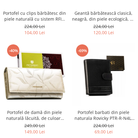
Portofel cu clips bărbătesc din
Geantă bărbătească clasică,
piele naturală cu sistem RFID
neagră, din piele ecologică, cu
- Rovicky PTR-N1908-RVT-9799
fermoar - Rovicky PTR-R-SDR-
224,00 Lei
224,00 Lei
BLACK
01-1631 BLACK
104,00 Lei
120,00 Lei
-40%
-69%
Portofel de damă din piele
Portofel barbati din piele
naturală lăcuită, de culoare
naturala Rovicky PTR-R-N4L-
bej, cu închidere cu capsă -
GAT-8922 B+B
249,00 Lei
224,00 Lei
Peterson
149,00 Lei
69,00 Lei