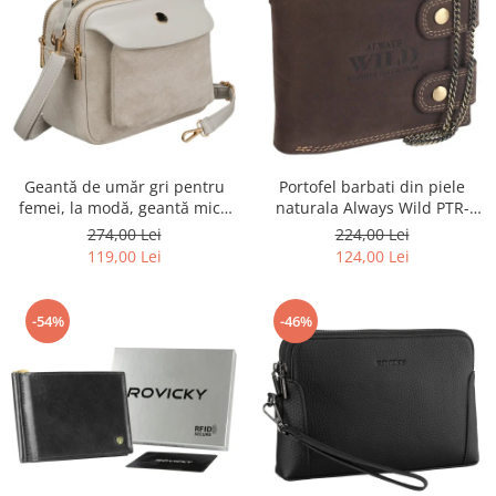
Portofel barbati din piele
Geantă de umăr gri pentru
naturala Always Wild PTR-
femei, la modă, geantă mică
2900-BIC
urbană cu fermoar, piele
224,00 Lei
274,00 Lei
ecologică - Peterson PTR-PTN
124,00 Lei
119,00 Lei
MX02-P-7700
-54%
-46%