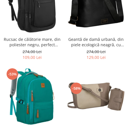
Rucsac de călătorie mare, din
Geantă de damă urbană, din
poliester negru, perfect
piele ecologică neagră, cu
pentru bagajul de mână -
curea reglabilă - Peterson
274,00 Lei
274,00 Lei
Rovicky PTR-R-BHX-05-1020
PTR-PTN JK6-06-6642
109,00 Lei
129,00 Lei
BLACK
-53%
-58%