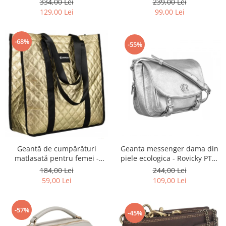
334,00 Lei
239,00 Lei
8610-1327 PINK
BLACK
129,00 Lei
99,00 Lei
-68%
-55%
Geantă de cumpărături
Geanta messenger dama din
matlasată pentru femei -
piele ecologica - Rovicky PTR-
Rovicky PTR-RSPV-001P-5277
R-TOR-ALE-2-3776 SIL
184,00 Lei
244,00 Lei
GOLD
59,00 Lei
109,00 Lei
-57%
-45%