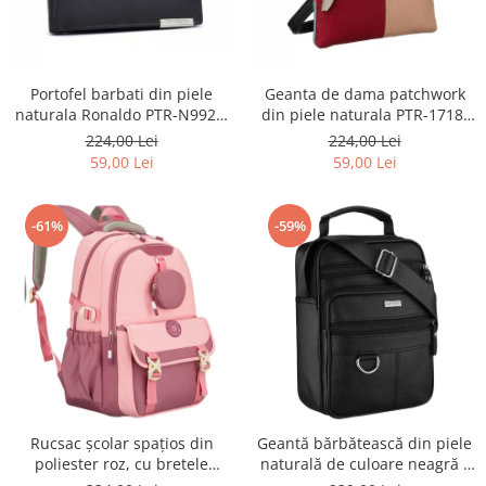
Portofel barbati din piele
Geanta de dama patchwork
naturala Ronaldo PTR-N992L-
din piele naturala PTR-1718-
PDM-RON-BP BL
SKL-6922 MULTI
224,00 Lei
224,00 Lei
59,00 Lei
59,00 Lei
-61%
-59%
Rucsac școlar spațios din
Geantă bărbătească din piele
poliester roz, cu bretele
naturală de culoare neagră -
reglabile - Peterson PTR-PTN
Rovicky PTR-R-ST7-01-7571-