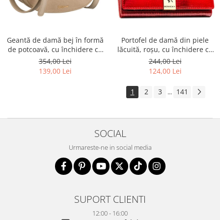
Geantă de damă bej în formă
Portofel de damă din piele
de potcoavă, cu închidere cu
lăcuită, roșu, cu închidere cu
clip magnetic - Peterson PTR-
capsă - Rovicky PTR-RH-22-1-
354,00 Lei
244,00 Lei
PTN PIWONIA BEIGE
RS RED
139,00 Lei
124,00 Lei
1
2
3
141
...
SOCIAL
Urmareste-ne in social media
SUPORT CLIENTI
12:00 - 16:00