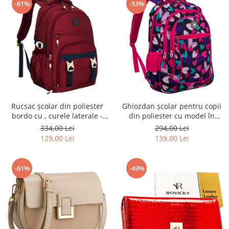
-61%
-53%
Rucsac școlar din poliester
Ghiozdan școlar pentru copii
bordo cu , curele laterale -
din poliester cu model în
Peterson PTR-PTN 8594-1402
formă de inimă - Peterson
334,00 Lei
294,00 Lei
BORDO
PTR-PTN BIEDRONKA G54
129,00 Lei
139,00 Lei
-61%
-49%