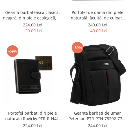
Geantă bărbătească clasică,
Portofel de damă din piele
neagră, din piele ecologică, cu
naturală lăcuită, de culoare
fermoar - Rovicky PTR-R-SDR-
bej, cu închidere cu capsă -
224,00 Lei
249,00 Lei
01-1631 BLACK
Peterson
120,00 Lei
149,00 Lei
-59%
-69%
Portofel barbati din piele
Geanta barbati de umar
naturala Rovicky PTR-R-N4L-
Peterson PTR-PTN 73202-7738
GAT-8922 B+B
BL
224,00 Lei
244,00 Lei