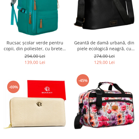
Rucsac școlar verde pentru
Geantă de damă urbană, din
copii, din poliester, cu bretele
piele ecologică neagră, cu
reglabile - Peterson PTR-PTN
curea reglabilă - Peterson
294,00 Lei
274,00 Lei
BHX-01-9259 Gree
PTR-PTN JK6-06-6642
139,00 Lei
129,00 Lei
-45%
-69%