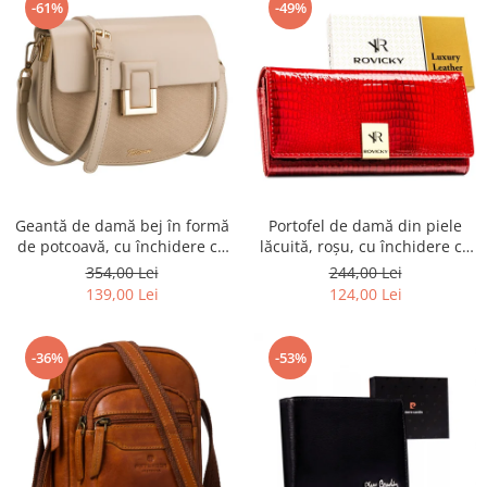
-61%
-49%
Geantă de damă bej în formă
Portofel de damă din piele
de potcoavă, cu închidere cu
lăcuită, roșu, cu închidere cu
clip magnetic - Peterson PTR-
capsă - Rovicky PTR-RH-22-1-
354,00 Lei
244,00 Lei
PTN PIWONIA BEIGE
RS RED
139,00 Lei
124,00 Lei
-36%
-53%