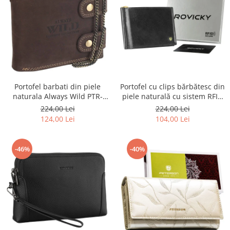
Portofel barbati din piele
Portofel cu clips bărbătesc din
naturala Always Wild PTR-
piele naturală cu sistem RFID
2900-BIC
- Rovicky PTR-N1908-RVT-9799
224,00 Lei
224,00 Lei
BLACK
124,00 Lei
104,00 Lei
-46%
-40%