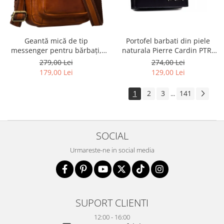
Geantă mică de tip
Portofel barbati din piele
messenger pentru bărbați,
naturala Pierre Cardin PTR-
geantă de umăr, geantă de
8806 TILAK51
279,00 Lei
274,00 Lei
oraș maro din piele naturală -
179,00 Lei
129,00 Lei
Peterson
1
2
3
141
...
SOCIAL
Urmareste-ne in social media
SUPORT CLIENTI
12:00 - 16:00