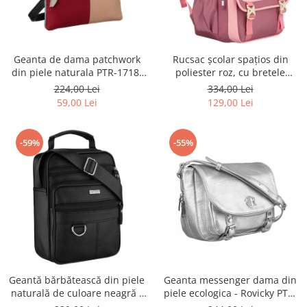
Geanta de dama patchwork
Rucsac școlar spațios din
din piele naturala PTR-1718-
poliester roz, cu bretele
SKL-6922 MULTI
reglabile - Peterson PTR-PTN
224,00 Lei
334,00 Lei
8610-1327 PINK
59,00 Lei
129,00 Lei
-59%
-55%
Geantă bărbătească din piele
Geanta messenger dama din
naturală de culoare neagră -
piele ecologica - Rovicky PTR-
Rovicky PTR-R-ST7-01-7571-
R-TOR-ALE-2-3776 SIL