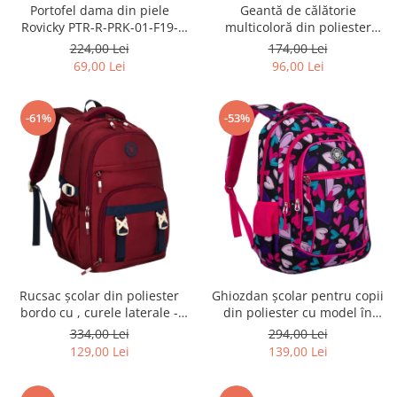
Portofel dama din piele
Geantă de călătorie
Rovicky PTR-R-PRK-01-F19-
multicoloră din poliester
2757 BE
rezistent cu port USB,
224,00 Lei
174,00 Lei
acoperită cu un model vegetal
69,00 Lei
96,00 Lei
- Rovicky PTR-R-TL15608-8831
11
-61%
-53%
Rucsac școlar din poliester
Ghiozdan școlar pentru copii
bordo cu , curele laterale -
din poliester cu model în
Peterson PTR-PTN 8594-1402
formă de inimă - Peterson
334,00 Lei
294,00 Lei
BORDO
PTR-PTN BIEDRONKA G54
129,00 Lei
139,00 Lei