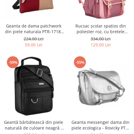
Geanta de dama patchwork
Rucsac școlar spațios din
din piele naturala PTR-1718-
poliester roz, cu bretele
SKL-6922 MULTI
reglabile - Peterson PTR-PTN
224,00 Lei
334,00 Lei
8610-1327 PINK
59,00 Lei
129,00 Lei
-59%
-55%
Geantă bărbătească din piele
Geanta messenger dama din
naturală de culoare neagră -
piele ecologica - Rovicky PTR-
Rovicky PTR-R-ST7-01-7571-
R-TOR-ALE-2-3776 SIL