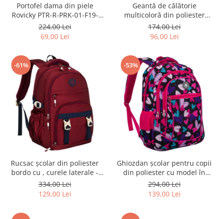
Portofel dama din piele
Geantă de călătorie
Rovicky PTR-R-PRK-01-F19-
multicoloră din poliester
2757 BE
rezistent cu port USB,
224,00 Lei
174,00 Lei
acoperită cu un model vegetal
69,00 Lei
96,00 Lei
- Rovicky PTR-R-TL15608-8831
11
-61%
-53%
Rucsac școlar din poliester
Ghiozdan școlar pentru copii
bordo cu , curele laterale -
din poliester cu model în
Peterson PTR-PTN 8594-1402
formă de inimă - Peterson
334,00 Lei
294,00 Lei
BORDO
PTR-PTN BIEDRONKA G54
129,00 Lei
139,00 Lei