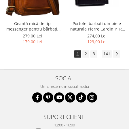
Geantă mică de tip
Portofel barbati din piele
messenger pentru bărbați,
naturala Pierre Cardin PTR-
geantă de umăr, geantă de
8806 TILAK51
279,00 Lei
274,00 Lei
oraș maro din piele naturală -
179,00 Lei
129,00 Lei
Peterson
1
2
3
141
...
SOCIAL
Urmareste-ne in social media
SUPORT CLIENTI
12:00 - 16:00