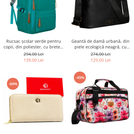
Rucsac școlar verde pentru
Geantă de damă urbană, din
copii, din poliester, cu bretele
piele ecologică neagră, cu
reglabile - Peterson PTR-PTN
curea reglabilă - Peterson
294,00 Lei
274,00 Lei
BHX-01-9259 Gree
PTR-PTN JK6-06-6642
139,00 Lei
129,00 Lei
-45%
-69%