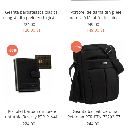
Geantă bărbătească clasică,
Portofel de damă din piele
neagră, din piele ecologică, cu
naturală lăcuită, de culoare
fermoar - Rovicky PTR-R-SDR-
bej, cu închidere cu capsă -
224,00 Lei
249,00 Lei
01-1631 BLACK
Peterson
120,00 Lei
149,00 Lei
-59%
-69%
Portofel barbati din piele
Geanta barbati de umar
naturala Rovicky PTR-R-N4L-
Peterson PTR-PTN 73202-7738
GAT-8922 B+B
BL
224,00 Lei
244,00 Lei