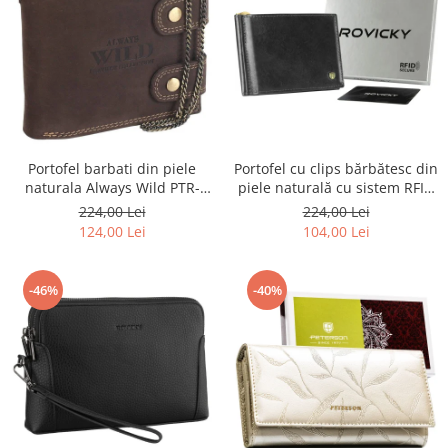
Portofel barbati din piele
Portofel cu clips bărbătesc din
naturala Always Wild PTR-
piele naturală cu sistem RFID
2900-BIC
- Rovicky PTR-N1908-RVT-9799
224,00 Lei
224,00 Lei
BLACK
124,00 Lei
104,00 Lei
-46%
-40%