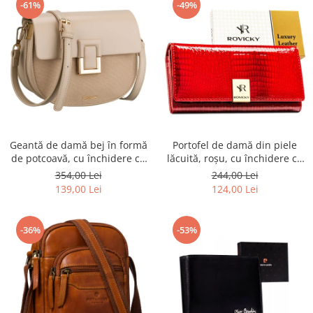
-61%
-49%
Geantă de damă bej în formă
Portofel de damă din piele
de potcoavă, cu închidere cu
lăcuită, roșu, cu închidere cu
clip magnetic - Peterson PTR-
capsă - Rovicky PTR-RH-22-1-
354,00 Lei
244,00 Lei
PTN PIWONIA BEIGE
RS RED
139,00 Lei
124,00 Lei
-36%
-53%