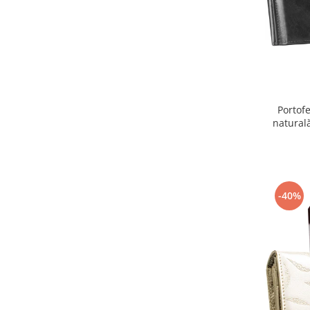
Portofe
natural
-40%