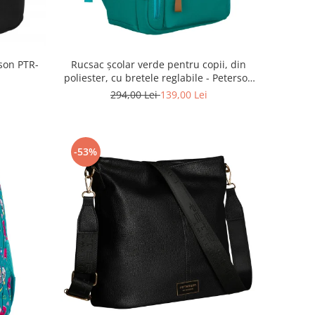
Rucsac școlar verde pentru copii, din
son PTR-
poliester, cu bretele reglabile - Peterson
PTR-PTN BHX-01-9259 Gree
294,00 Lei
139,00 Lei
-53%