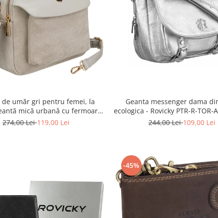
 de umăr gri pentru femei, la
Geanta messenger dama din
eantă mică urbană cu fermoar,
ecologica - Rovicky PTR-R-TOR-
logică - Peterson PTR-PTN MX02-
SIL
274,00 Lei
119,00 Lei
244,00 Lei
109,00 Lei
P-7700
-45%