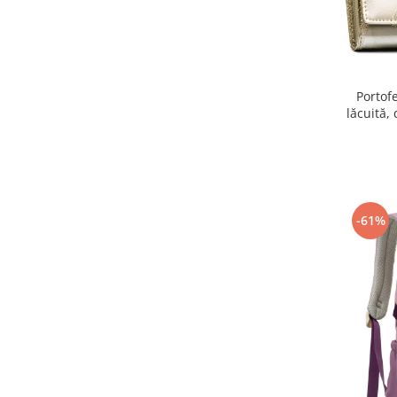
Portof
lăcuită,
-61%