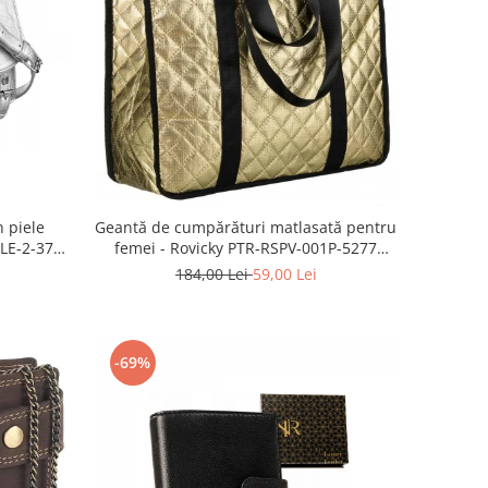
 piele
Geantă de cumpărături matlasată pentru
ALE-2-3776
femei - Rovicky PTR-RSPV-001P-5277
GOLD
184,00 Lei
59,00 Lei
-69%