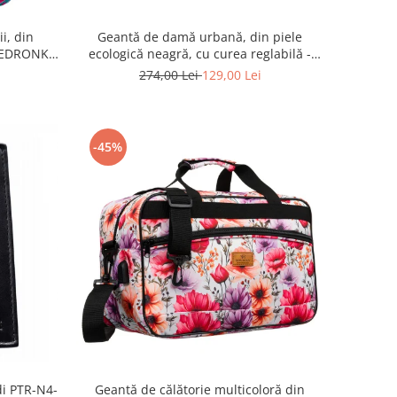
i, din
Geantă de damă urbană, din piele
BIEDRONKA
ecologică neagră, cu curea reglabilă -
Peterson PTR-PTN JK6-06-6642
274,00 Lei
129,00 Lei
-45%
di PTR-N4-
Geantă de călătorie multicoloră din