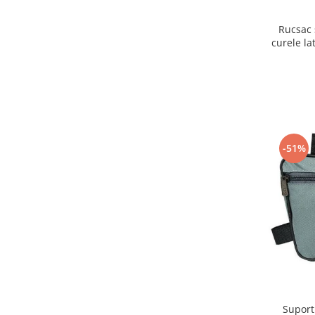
Rucsac 
curele la
-51%
Suport