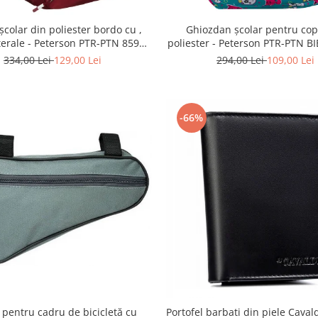
școlar din poliester bordo cu ,
Ghiozdan școlar pentru copi
terale - Peterson PTR-PTN 8594-
poliester - Peterson PTR-PTN 
1402 BORDO
G28
334,00 Lei
129,00 Lei
294,00 Lei
109,00 Lei
-66%
 pentru cadru de bicicletă cu
Portofel barbati din piele Caval