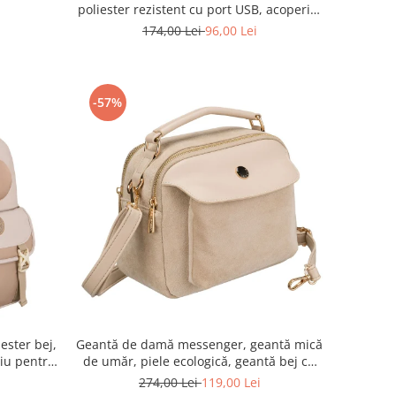
poliester rezistent cu port USB, acoperită
cu un model vegetal - Rovicky PTR-R-
174,00 Lei
96,00 Lei
TL15608-8831 11
-57%
ester bej,
Geantă de damă messenger, geantă mică
iu pentru
de umăr, piele ecologică, geantă bej cu
-PTN 8610-
fermoar la modă - Peterson PTR-PTN
274,00 Lei
119,00 Lei
MX02-P-7717-D.BE