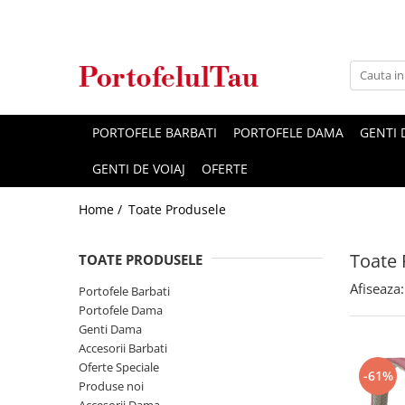
Genti Dama
Rucsacuri
Accesorii Barbati
Idei Cadouri
Accesorii Dama
Genti Office
Rucsacuri Dama
Borsete Barbati
Cadouri pentru barbati
Seturi Cadou Femei
Clutch / Posete Plic
Rucsacuri Barbati
Curele Barbati
Cadouri pentru femei
Borsete Dama
PORTOFELE BARBATI
PORTOFELE DAMA
GENTI
Genti Casual
Ghiozdane
Genti Barbati de Umar
GENTI DE VOIAJ
OFERTE
Genti Piele Naturala
Seturi Cadou
Home /
Toate Produsele
Genti multifunctionale mamici
Toate 
TOATE PRODUSELE
Afiseaza:
Portofele Barbati
Portofele Dama
Genti Dama
Accesorii Barbati
Oferte Speciale
-61%
Produse noi
Accesorii Dama