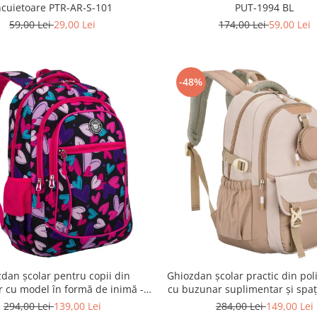
ncuietoare PTR-AR-S-101
PUT-1994 BL
59,00 Lei
29,00 Lei
174,00 Lei
59,00 Lei
-48%
dan școlar pentru copii din
Ghiozdan școlar practic din poli
r cu model în formă de inimă -
cu buzunar suplimentar și spaț
son PTR-PTN BIEDRONKA G54
o sticlă de apă - Peterson PTR
294,00 Lei
139,00 Lei
284,00 Lei
149,00 Lei
1341 BEIGE