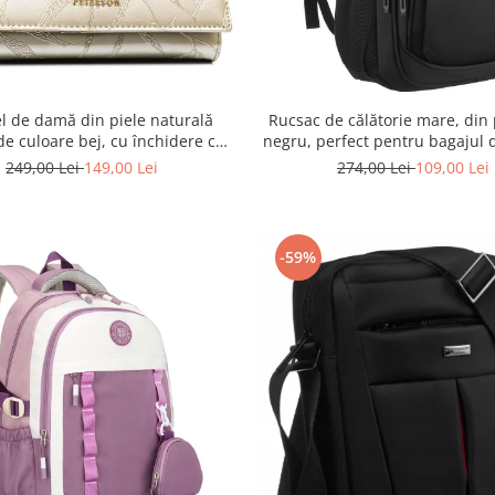
el de damă din piele naturală
Rucsac de călătorie mare, din 
 de culoare bej, cu închidere cu
negru, perfect pentru bagajul 
capsă - Peterson
Rovicky PTR-R-BHX-05-1020
249,00 Lei
149,00 Lei
274,00 Lei
109,00 Lei
-59%