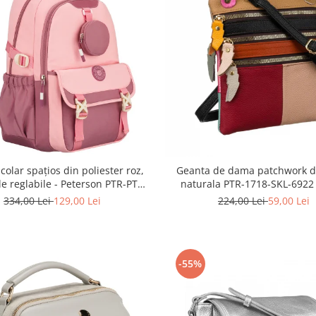
colar spațios din poliester roz,
Geanta de dama patchwork di
le reglabile - Peterson PTR-PTN
naturala PTR-1718-SKL-6922
8610-1327 PINK
334,00 Lei
129,00 Lei
224,00 Lei
59,00 Lei
-55%