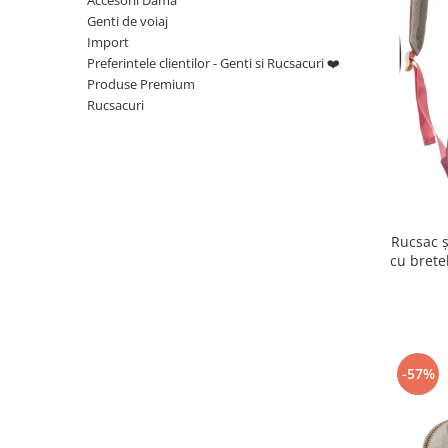
Genti de voiaj
Import
Preferintele clientilor - Genti si Rucsacuri ❤️
Produse Premium
Rucsacuri
Rucsac ș
cu brete
-57%