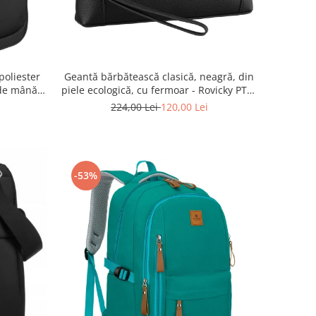
poliester
Geantă bărbătească clasică, neagră, din
de mână -
piele ecologică, cu fermoar - Rovicky PTR-
 BLACK
R-SDR-01-1631 BLACK
224,00 Lei
120,00 Lei
-53%