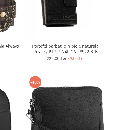
ala Always
Portofel barbati din piele naturala
Rovicky PTR-R-N4L-GAT-8922 B+B
224,00 Lei
69,00 Lei
-46%