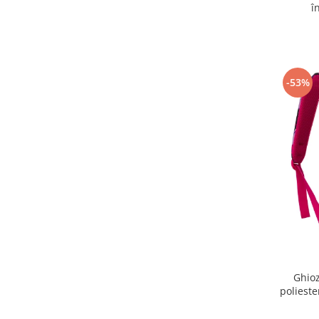
î
-53%
Ghioz
polieste
Peter