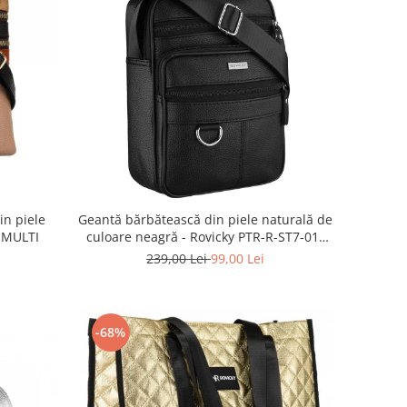
n piele
Geantă bărbătească din piele naturală de
 MULTI
culoare neagră - Rovicky PTR-R-ST7-01-
7571-BLACK
239,00 Lei
99,00 Lei
-68%