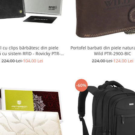
l cu clips bărbătesc din piele
Portofel barbati din piele natur
ă cu sistem RFID - Rovicky PTR-
Wild PTR-2900-BIC
N1908-RVT-9799 BLACK
224,00 Lei
104,00 Lei
224,00 Lei
124,00 Lei
-60%