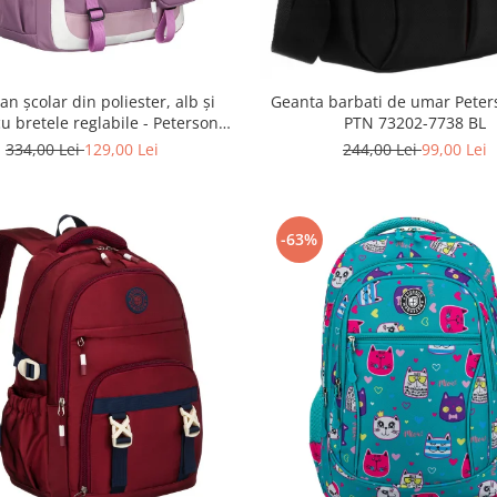
n școlar din poliester, alb și
Geanta barbati de umar Peter
 cu bretele reglabile - Peterson
PTN 73202-7738 BL
R-PTN 8603-1303 PURPLE
334,00 Lei
129,00 Lei
244,00 Lei
99,00 Lei
-63%