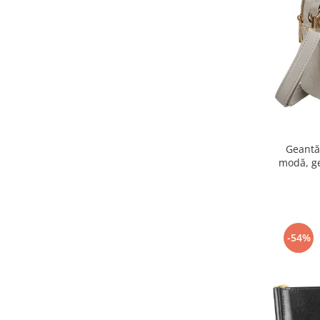
Geantă
modă, g
piele eco
-54%