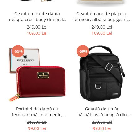
Geantă mică de damă
Geantă mare de plajă cu
neagră crossbody din piele
fermoar, albă și bej, geantă
ecologică - Peterson PTR-
shopper - Peterson PTR-PTN
249,00 Lei
249,00 Lei
PTN MX01-F-7670
MX05-M-WHITE-BEI
109,00 Lei
109,00 Lei
-55%
-59%
Portofel de damă cu
Geantă de umăr
fermoar, mărime medie,
bărbătească neagră din
roșu, din piele ecologică
piele naturală, cu un singur
219,00 Lei
239,00 Lei
lăcuită - Peterson PTR-PTN
compartiment - Rovicky
99,00 Lei
99,00 Lei
007-BC-7274
PTR-R-ST7-03-7595-BLACK