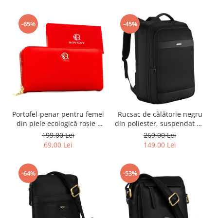
-65%
-45%
Portofel-penar pentru femei
Rucsac de călătorie negru
din piele ecologică roșie -
din poliester, suspendat pe
Rovicky PTR-R-PRK-01-U8-
bretele reglabile - Peterson
199,00 Lei
269,00 Lei
6338-RED
PTR-PTN PTY-07-7809-BLAC
69,00 Lei
149,00 Lei
-64%
-53%