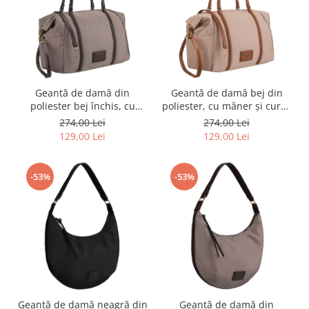
Geantă de damă din
Geantă de damă bej din
poliester bej închis, cu
poliester, cu mâner și curea
mâner și curea și închidere
și închidere cu fermoar -
274,00 Lei
274,00 Lei
cu fermoar - Peterson PTR-
Peterson PTR-PTN JK6-04-
129,00 Lei
129,00 Lei
PTN JK6-04-6604
6581
-53%
-53%
Geantă de damă neagră din
Geantă de damă din