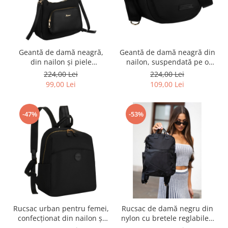
Geantă de damă neagră,
Geantă de damă neagră din
din nailon și piele
nailon, suspendată pe o
ecologică, cu mânere și
curea reglabilă - Peterson
224,00 Lei
224,00 Lei
curea detașabilă - Peterson
PTR-PTN JN-14-0290 BLACK
99,00 Lei
109,00 Lei
PTR-PTN JN-16-0375 BLACK
-47%
-53%
Rucsac urban pentru femei,
Rucsac de damă negru din
confecționat din nailon și
nylon cu bretele reglabile -
piele ecologică, de culoare
Peterson PTR-PTN JN-08-