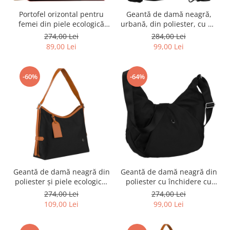
Portofel orizontal pentru
Geantă de damă neagră,
femei din piele ecologică
urbană, din poliester, cu un
roșie - Peterson PTR-PTN
singur compartiment -
274,00 Lei
284,00 Lei
0015-SAF-9402 RE
Peterson PTR-PTN CTY-26-
89,00 Lei
99,00 Lei
2744 BLAC
-60%
-64%
Geantă de damă neagră din
Geantă de damă neagră din
poliester și piele ecologică,
poliester cu închidere cu
cu un singur compartiment
fermoar - Peterson PTR-PTN
274,00 Lei
274,00 Lei
- Peterson PTR-PTN CTY-31-
CTY-21-2423 BLAC
109,00 Lei
99,00 Lei
3024 BLAC