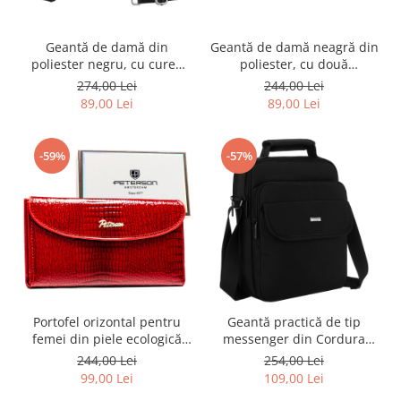
Geantă de damă din
Geantă de damă neagră din
poliester negru, cu curea
poliester, cu două
lată și mânere practice -
compartimente și buzunar
274,00 Lei
244,00 Lei
Peterson PTR-PTN CTY-25-
exterior - Peterson PTR-PTN
89,00 Lei
89,00 Lei
2621 BLAC
CTY-23-2546 BLAC
-59%
-57%
Portofel orizontal pentru
Geantă practică de tip
femei din piele ecologică
messenger din Cordura
roșie cu relief crocodil -
neagră, cu închidere cu
244,00 Lei
254,00 Lei
Peterson PTR-PTN-POR-03-
fermoar și două
99,00 Lei
109,00 Lei
RS RED
compartimente - Peterson