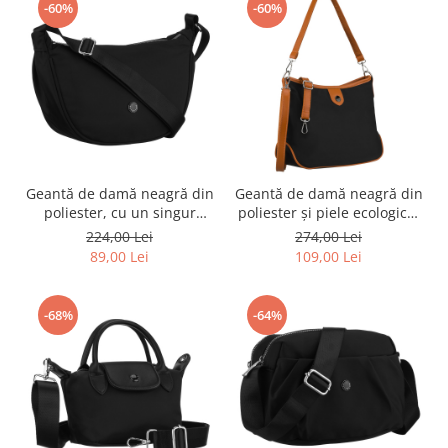
-60%
-60%
Geantă de damă neagră din
Geantă de damă neagră din
poliester, cu un singur
poliester și piele ecologică,
compartiment și buzunar
cu un singur compartiment
224,00 Lei
274,00 Lei
exterior - Peterson PTR-PTN
- Peterson PTR-PTN CTY-30-
89,00 Lei
109,00 Lei
CTY-24-2584 BLAC
2980 BLAC
-68%
-64%