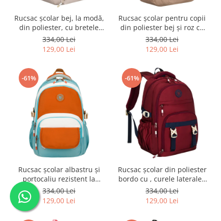
Rucsac școlar bej, la modă,
Rucsac școlar pentru copii
din poliester, cu bretele
din poliester bej și roz cu
reglabile - Peterson PTR-
compartiment pentru
334,00 Lei
334,00 Lei
PTN 8594-1389 BEIGE
laptop - Peterson PTR-PTN
129,00 Lei
129,00 Lei
8592-1372 BEIGE
-61%
-61%
Rucsac școlar albastru și
Rucsac școlar din poliester
portocaliu rezistent la
bordo cu , curele laterale -
umezeală cu compartiment
Peterson PTR-PTN 8594-
334,00 Lei
334,00 Lei
pentru laptop - Peterson
1402 BORDO
129,00 Lei
129,00 Lei
PTR-PTN 8592-1358 BLUE