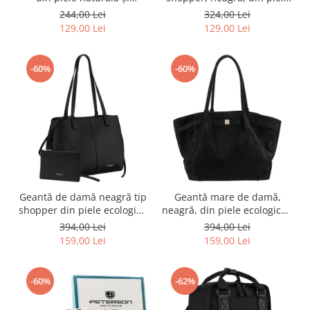
ecologică, cu închidere cu
ecologică, cu închidere cu
244,00 Lei
324,00 Lei
capsă și model împletit -
fermoar - Peterson PTR-PTN
129,00 Lei
129,00 Lei
Peterson PTR-PTN PS122-
TOR-ALE-29 BLACK
CRV KHAKI
-60%
-60%
Geantă de damă neagră tip
Geantă mare de damă,
shopper din piele ecologică
neagră, din piele ecologică -
cu husă practică inclusă -
Peterson PTR-PTN TOR-ALE-
394,00 Lei
394,00 Lei
Peterson PTR-PTN TOR-ALE-
25 BLACK
159,00 Lei
159,00 Lei
26 BLACK
-60%
-62%