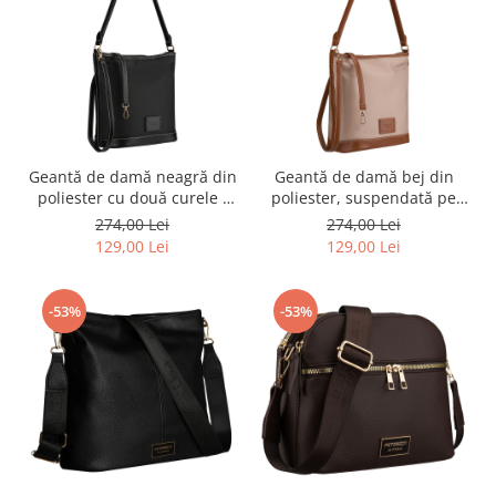
Geantă de damă neagră din
Geantă de damă bej din
poliester cu două curele -
poliester, suspendată pe
Peterson PTR-PTN JK6-03-
două curele - Peterson PTR-
274,00 Lei
274,00 Lei
6567
PTN JK6-03-6550
129,00 Lei
129,00 Lei
-53%
-53%