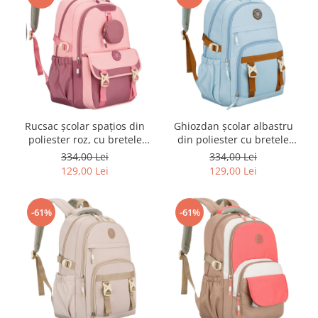
Rucsac școlar spațios din
Ghiozdan școlar albastru
poliester roz, cu bretele
din poliester cu bretele
reglabile - Peterson PTR-
reglabile - Peterson PTR-
334,00 Lei
334,00 Lei
PTN 8610-1327 PINK
PTN 8594-1419 BLUE
129,00 Lei
129,00 Lei
-61%
-61%