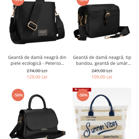
Geantă de damă neagră din
Geantă de damă neagră, tip
piele ecologică - Peterson
bandou, geantă de umăr
PTR-PTN JK6-07-6673
mică, din piele ecologică -
274,00 Lei
249,00 Lei
Peterson PTR-PTN MX04-P-
129,00 Lei
109,00 Lei
7755
-56%
-56%