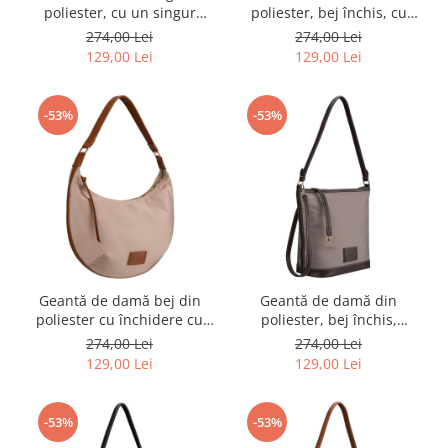
poliester, cu un singur
poliester, bej închis, cu
compartiment, închidere cu
fermoar - Peterson PTR-PTN
274,00 Lei
274,00 Lei
fermoar - Peterson PTR-PTN
JK6-05-6635
129,00 Lei
129,00 Lei
JK6-05-6628
-53%
-53%
Geantă de damă bej din
Geantă de damă din
poliester cu închidere cu
poliester, bej închis,
fermoar - Peterson PTR-PTN
suspendată cu două curele
274,00 Lei
274,00 Lei
JK6-05-6611
- Peterson PTR-PTN JK6-03-
129,00 Lei
129,00 Lei
6574
-53%
-53%