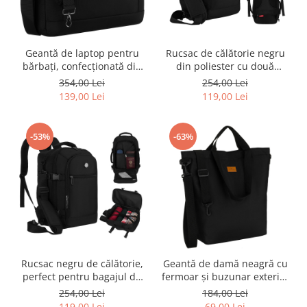
Geantă de laptop pentru
Rucsac de călătorie negru
bărbați, confecționată din
din poliester cu două
cordura neagră rezistentă,
compartimente, perfect
354,00 Lei
254,00 Lei
cu fermoar - Peterson PTR-
pentru bagajul de mână -
139,00 Lei
119,00 Lei
PTN-73226-2218 BLACK
Peterson PTR-PTN
GAWRON-6-9621 BL
-53%
-63%
Rucsac negru de călătorie,
Geantă de damă neagră cu
perfect pentru bagajul de
fermoar și buzunar exterior
mână - Peterson PTR-PTN
- Peterson PTR-PTN
254,00 Lei
184,00 Lei
GAWRON-4-9614 BL
TZ15605D-0917 BL
119,00 Lei
69,00 Lei