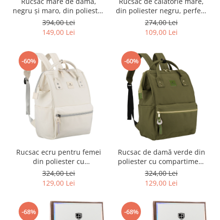
Rucsac mare de damă,
Rucsac de călătorie mare,
negru și maro, din poliester
din poliester negru, perfect
și piele ecologică - Peterson
pentru bagajul de mână -
394,00 Lei
274,00 Lei
PTR-PTN GAMMA BL-BR
Rovicky PTR-R-BHX-05-1020
149,00 Lei
109,00 Lei
BLACK
-60%
-60%
Rucsac ecru pentru femei
Rucsac de damă verde din
din poliester cu
poliester cu compartiment
compartiment pentru
pentru laptop și bretele
324,00 Lei
324,00 Lei
laptop și port USB -
reglabile - Peterson PTR-
129,00 Lei
129,00 Lei
Peterson PTR-PTN BETA
PTN ALFA GREEN
ECRU
-68%
-68%