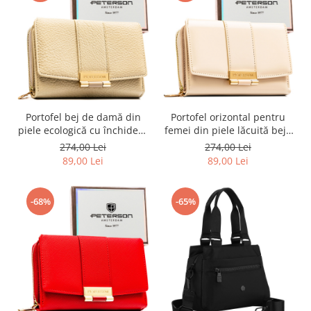
Portofel bej de damă din
Portofel orizontal pentru
piele ecologică cu închidere
femei din piele lăcuită bej -
cu capsă - Peterson PTR-
Peterson PTR-PTN 0015-
274,00 Lei
274,00 Lei
PTN 0015-HB-9532 BAI
LAK-9501 BE
89,00 Lei
89,00 Lei
-68%
-65%