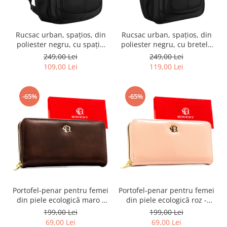
Rucsac urban, spațios, din
Rucsac urban, spațios, din
poliester negru, cu spațiu
poliester negru, cu bretele
pentru laptop - Peterson
reglabile - Peterson PTR-
249,00 Lei
249,00 Lei
PTR-PTN BHX-07-7793-BLAC
PTN BHX-06-7786-BLAC
109,00 Lei
119,00 Lei
-65%
-65%
Portofel-penar pentru femei
Portofel-penar pentru femei
din piele ecologică maro -
din piele ecologică roz -
Rovicky PTR-R-PRK-01-F7-
Rovicky PTR-R-PRK-01-U8-
199,00 Lei
199,00 Lei
6321-BRO
6345-PIN
69,00 Lei
69,00 Lei