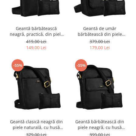
Geantă bărbătească
Geantă de umăr
neagră, practică, din piele
bărbătească din piele
naturală, cu buzunare
neagră, cu clapă și husă
419,00 Lei
379,00 Lei
exterioare și husă inclusă -
incluse - Peterson PTR-PTN
149,00 Lei
179,00 Lei
Peterson PTR-PTN 19004E-
512E-OPU-6897
OPU-6934
-55%
-55%
Geantă clasică neagră din
Geantă bărbătească din
piele naturală, cu husă
piele neagră, cu husă
pentru chei inclusă -
inclusă - Peterson PTR-PTN
379,00 Lei
399,00 Lei