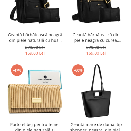
Geantă bărbătească neagră
Geantă bărbătească din
din piele naturală cu husă
piele neagră cu curea.
inclusă - Peterson PTR-PTN
Include un breloc -
299,00 Lei
399,00 Lei
M23E-OPU-6750 BL
Peterson PTR-PTN 710E-
169,00 Lei
169,00 Lei
OPU-6736 BL
-47%
-60%
Portofel bej pentru femei
Geantă mare de damă, tip
din piele naturală și
shopper, neagră, din piele