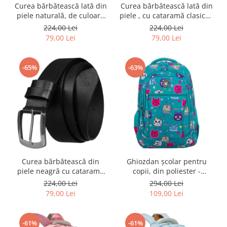
Curea bărbătească lată din
Curea bărbătească lată din
piele naturală, de culoare
piele , cu cataramă clasică -
maro deschis, cu cataramă
Peterson PTR-PTN LTP-TWT-
224,00 Lei
224,00 Lei
clasică - Peterson PTR-PTN
85 BRO
79,00 Lei
79,00 Lei
LTP-TWT-85 TAN
-65%
-63%
Curea bărbătească din
Ghiozdan școlar pentru
piele neagră cu cataramă
copii, din poliester -
clasică - Peterson PTR-PTN
Peterson PTR-PTN
224,00 Lei
294,00 Lei
LTP-TWT-85 BL
BIEDRONKA G28
79,00 Lei
109,00 Lei
-61%
-61%