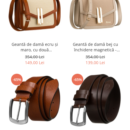
Geantă de damă ecru și
Geantă de damă bej cu
maro, cu două
închidere magnetică -
compartimente - Peterson
Peterson PTR-PTN DALIA
354,00 Lei
354,00 Lei
PTR-PTN DALIA ECRU-
BEIGE
149,00 Lei
139,00 Lei
BROWN
-65%
-65%