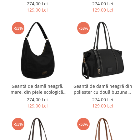
cu dungi la modă - Peterson
singur compartiment și
274,00 Lei
274,00 Lei
PTR-PTN JK6-09-6734
fermoar - Peterson PTR-PTN
129,00 Lei
129,00 Lei
JK6-02-6543
-53%
-53%
Geantă de damă neagră,
Geantă de damă neagră din
mare, din piele ecologică,
poliester cu două buzunare
cu un singur compartiment
laterale - Peterson PTR-PTN
274,00 Lei
274,00 Lei
și fermoar - Peterson PTR-
JK6-04-6598
129,00 Lei
129,00 Lei
PTN JK6-02-6536
-53%
-53%