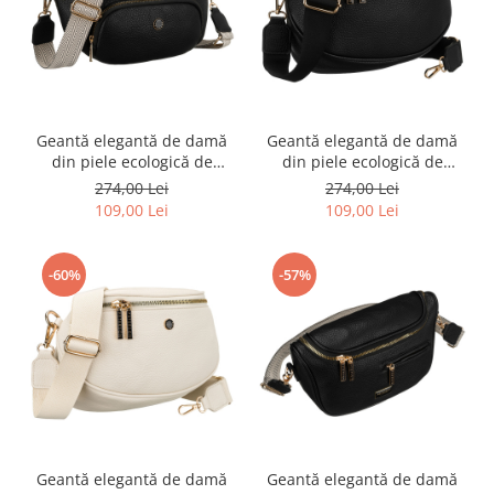
Geantă elegantă de damă
Geantă elegantă de damă
din piele ecologică de
din piele ecologică de
culoare neagră - Peterson
culoare neagră - Peterson
274,00 Lei
274,00 Lei
PTR-PTN MIS-01-3520 BLAC
PTR-PTN MIS-02-3551 BLAC
109,00 Lei
109,00 Lei
-60%
-57%
Geantă elegantă de damă
Geantă elegantă de damă