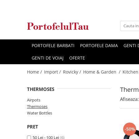
Genti Dama
Rucsacuri
Accesorii Barbati
Idei Cadouri
Accesorii Dama
Genti Office
Rucsacuri Dama
Borsete Barbati
Cadouri pentru barbati
Seturi Cadou Femei
Clutch / Posete Plic
Rucsacuri Barbati
Curele Barbati
Cadouri pentru femei
Borsete Dama
PORTOFELE BARBATI
PORTOFELE DAMA
GENTI
Genti Casual
Ghiozdane
Genti Barbati de Umar
GENTI DE VOIAJ
OFERTE
Genti Piele Naturala
Seturi Cadou
Home /
Import /
Rovicky /
Home & Garden /
Kitchen
Genti multifunctionale mamici
Therm
THERMOSES
Afiseaza:
Airpots
Thermoses
Water Bottles
PRET
-50%
50 Lei - 100 Lei
(6)