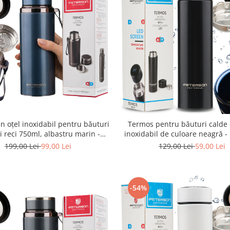
n oțel inoxidabil pentru băuturi
Termos pentru băuturi calde 
i reci 750ml, albastru marin -
inoxidabil de culoare neagră -
Peterson
199,00 Lei
99,00 Lei
129,00 Lei
59,00 Lei
-54%