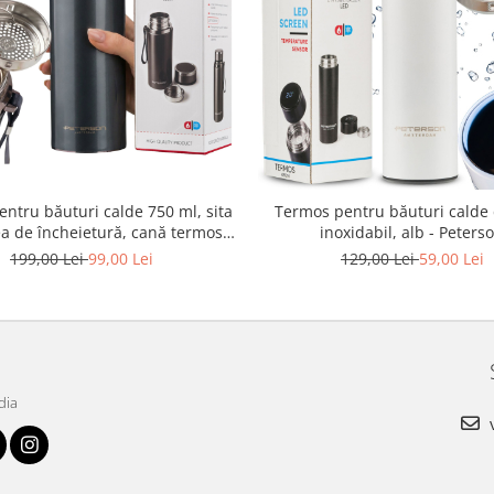
ntru băuturi calde 750 ml, sita
Termos pentru băuturi calde 
ea de încheietură, cană termos
inoxidabil, alb - Peters
 pentru băuturi reci - Peterson
199,00 Lei
99,00 Lei
129,00 Lei
59,00 Lei
dia
v