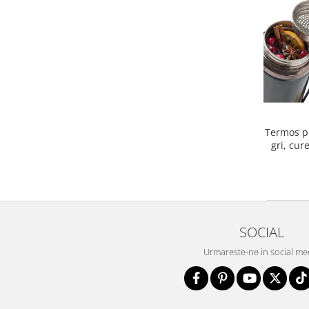
Termos pe
gri, cur
din oțel
SOCIAL
Urmareste-ne in social me