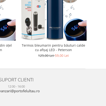
din oțel
Termos bleumarin pentru băuturi calde
on
cu afișaj LED - Peterson
129,00 Lei
59,00 Lei
SUPORT CLIENTI
12:00 - 16:00
anzari@portofelultau.ro