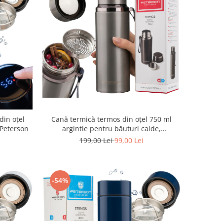
din oțel
Cană termică termos din oțel 750 ml
 Peterson
argintie pentru băuturi calde,
strecurătoare de ceai și băuturi reci -
199,00 Lei
99,00 Lei
Peterson
-54%