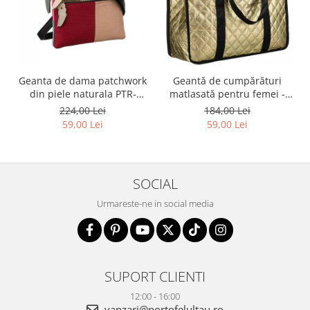
Geanta de dama patchwork
Geantă de cumpărături
din piele naturala PTR-
matlasată pentru femei -
1718-SKL-6922 MULTI
Rovicky PTR-RSPV-001P-
224,00 Lei
184,00 Lei
5277 GOLD
59,00 Lei
59,00 Lei
SOCIAL
Urmareste-ne in social media
SUPORT CLIENTI
12:00 - 16:00
vanzari@portofelultau.ro