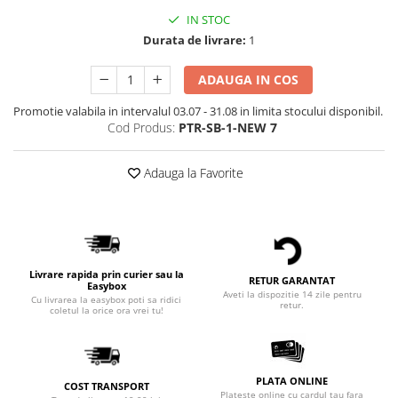
IN STOC
Durata de livrare:
1
ADAUGA IN COS
Promotie valabila in intervalul 03.07 - 31.08 in limita stocului disponibil.
Cod Produs:
PTR-SB-1-NEW 7
Adauga la Favorite
Livrare rapida prin curier sau la
RETUR GARANTAT
Easybox
Aveti la dispozitie 14 zile pentru
Cu livrarea la easybox poti sa ridici
retur.
coletul la orice ora vrei tu!
PLATA ONLINE
COST TRANSPORT
Plateste online cu cardul tau fara