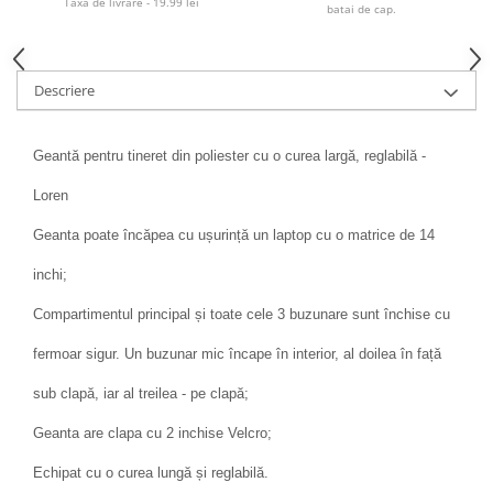
Taxa de livrare - 19.99 lei
batai de cap.
Descriere
Geantă pentru tineret din poliester cu o curea largă, reglabilă -
Loren
Geanta poate încăpea cu ușurință un laptop cu o matrice de 14
inchi;
Compartimentul principal și toate cele 3 buzunare sunt închise cu
fermoar sigur. Un buzunar mic încape în interior, al doilea în față
sub clapă, iar al treilea - pe clapă;
Geanta are clapa cu 2 inchise Velcro;
Echipat cu o curea lungă și reglabilă.