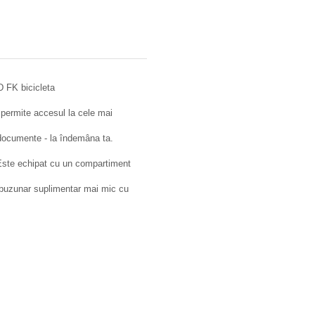
 FK bicicleta
 permite accesul la cele mai
 documente - la îndemâna ta.
 Este echipat cu un compartiment
n buzunar suplimentar mai mic cu