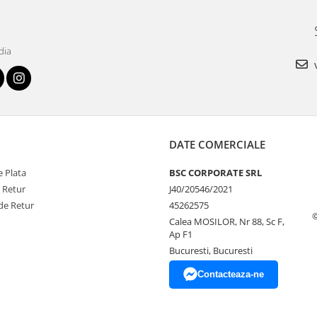
dia
v
DATE COMERCIALE
 Plata
BSC CORPORATE SRL
e Retur
J40/20546/2021
de Retur
45262575
Calea MOSILOR, Nr 88, Sc F,
Ap F1
Bucuresti, Bucuresti
Contacteaza-ne