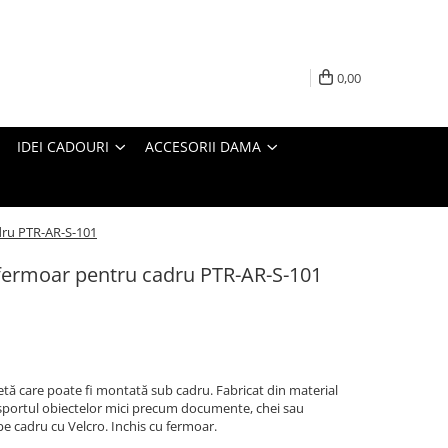
0,00
IDEI CADOURI
ACCESORII DAMA
dru PTR-AR-S-101
 fermoar pentru cadru PTR-AR-S-101
tă care poate fi montată sub cadru. Fabricat din material
ansportul obiectelor mici precum documente, chei sau
pe cadru cu Velcro. Inchis cu fermoar.