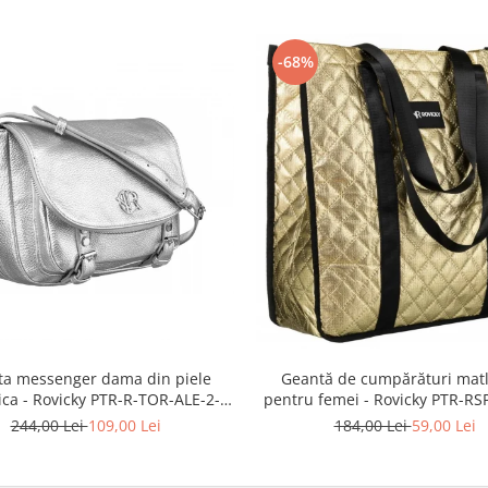
-68%
Geantă de cumpărături mat
ta messenger dama din piele
pentru femei - Rovicky PTR-RS
ica - Rovicky PTR-R-TOR-ALE-2-
5277 GOLD
3776 SIL
184,00 Lei
59,00 Lei
244,00 Lei
109,00 Lei