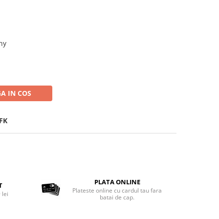
t
ny
A IN COS
FK
PLATA ONLINE
T
Plateste online cu cardul tau fara
 lei
batai de cap.