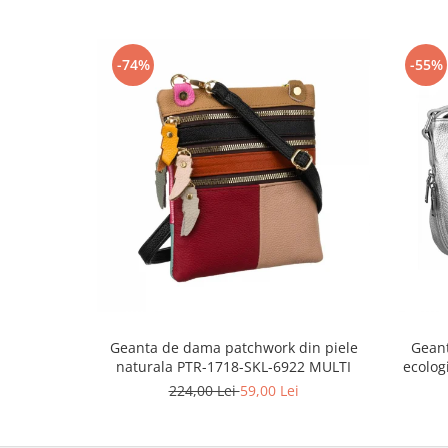
-74%
-55%
Geanta de dama patchwork din piele
Gean
naturala PTR-1718-SKL-6922 MULTI
ecolog
224,00 Lei
59,00 Lei