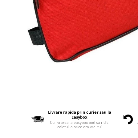
Livrare rapida prin curier sau la
Easybox
Cu livrarea la easybox poti sa ridici
coletul la orice ora vrei tu!