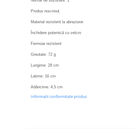
Numar de buzunare: 1
Produs nou-nouț
Material rezistent la abraziune
Închidere puternică cu velcro
Fermoar rezistent
Greutate: 72 g
Lungime: 28 cm
Latime: 16 cm
Adâncime: 4,5 cm
Informatii conformitate produs