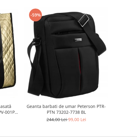
-59%
-51%
lasată
Geanta barbati de umar Peterson PTR-
Suport p
PV-001P-
PTN 73202-7738 BL
înc
244,00 Lei
99,00 Lei