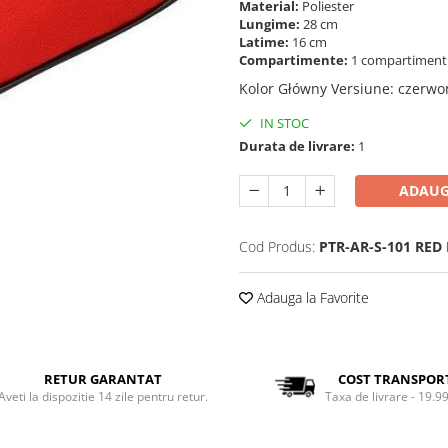
Material:
Poliester
Lungime:
28 cm
Latime:
16 cm
Compartimente:
1 compartimen
Kolor Główny Versiune
:
czerwo
IN STOC
Durata de livrare:
1
ADAUG
Cod Produs:
PTR-AR-S-101 RED 
Adauga la Favorite
RETUR GARANTAT
COST TRANSPOR
Aveti la dispozitie 14 zile pentru retur.
Taxa de livrare - 19.99