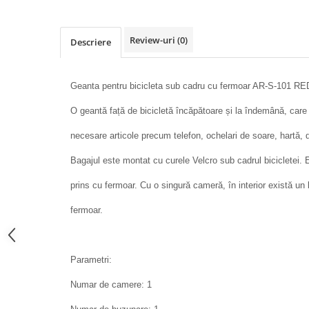
Review-uri
(0)
Descriere
Geanta pentru bicicleta sub cadru cu fermoar AR-S-101 RED
O geantă față de bicicletă încăpătoare și la îndemână, care
necesare articole precum telefon, ochelari de soare, hartă,
Bagajul este montat cu curele Velcro sub cadrul bicicletei.
prins cu fermoar. Cu o singură cameră, în interior există u
fermoar.
Parametri:
Numar de camere: 1