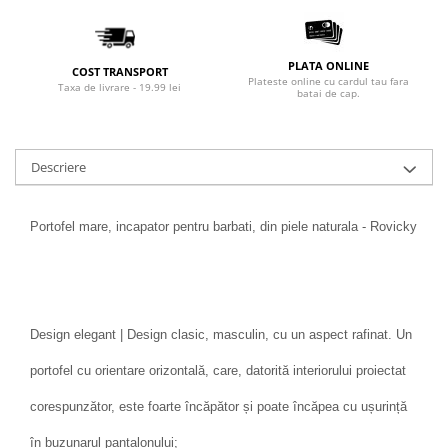
PLATA ONLINE
COST TRANSPORT
Plateste online cu cardul tau fara
Taxa de livrare - 19.99 lei
batai de cap.
Descriere
Portofel mare, incapator pentru barbati, din piele naturala - Rovicky
Design elegant | Design clasic, masculin, cu un aspect rafinat. Un
portofel cu orientare orizontală, care, datorită interiorului proiectat
corespunzător, este foarte încăpător și poate încăpea cu ușurință
în buzunarul pantalonului;