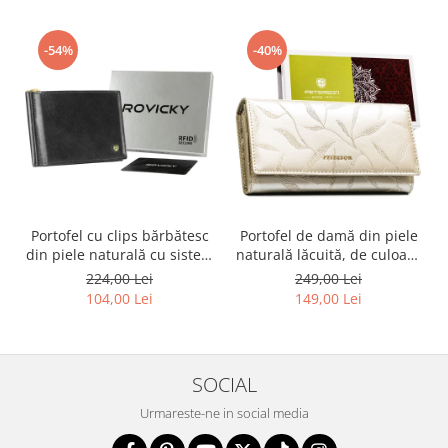
-54%
-40%
Portofel cu clips bărbătesc
Portofel de damă din piele
din piele naturală cu sistem
naturală lăcuită, de culoare
RFID - Rovicky PTR-N1908-
bej, cu închidere cu capsă -
224,00 Lei
249,00 Lei
RVT-9799 BLACK
Peterson
104,00 Lei
149,00 Lei
SOCIAL
Urmareste-ne in social media