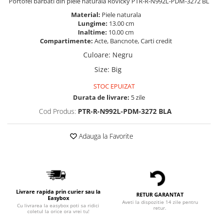
Portofel barbati din piele naturala Rovicky PTR-R-N992L-PDM-3272 BL
Material:
Piele naturala
Lungime:
13.00 cm
Inaltime:
10.00 cm
Compartimente:
Acte, Bancnote, Carti credit
Culoare
:
Negru
Size
:
Big
STOC EPUIZAT
Durata de livrare:
5 zile
Cod Produs:
PTR-R-N992L-PDM-3272 BLA
Adauga la Favorite
Livrare rapida prin curier sau la
RETUR GARANTAT
Easybox
Aveti la dispozitie 14 zile pentru
Cu livrarea la easybox poti sa ridici
retur.
coletul la orice ora vrei tu!