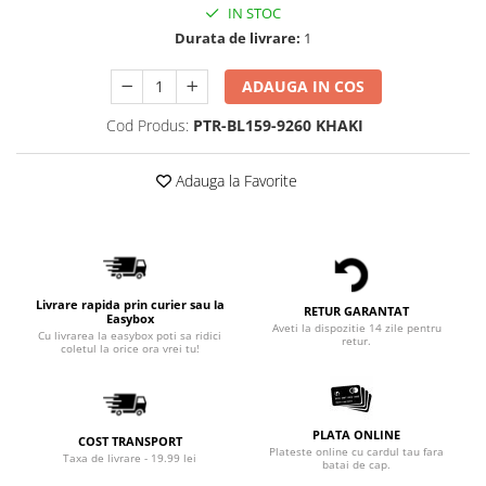
IN STOC
Durata de livrare:
1
ADAUGA IN COS
Cod Produs:
PTR-BL159-9260 KHAKI
Adauga la Favorite
Livrare rapida prin curier sau la
RETUR GARANTAT
Easybox
Aveti la dispozitie 14 zile pentru
Cu livrarea la easybox poti sa ridici
retur.
coletul la orice ora vrei tu!
PLATA ONLINE
COST TRANSPORT
Plateste online cu cardul tau fara
Taxa de livrare - 19.99 lei
batai de cap.