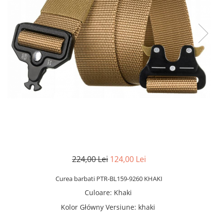
224,00 Lei
124,00 Lei
Curea barbati PTR-BL159-9260 KHAKI
Culoare
:
Khaki
Kolor Główny Versiune
:
khaki