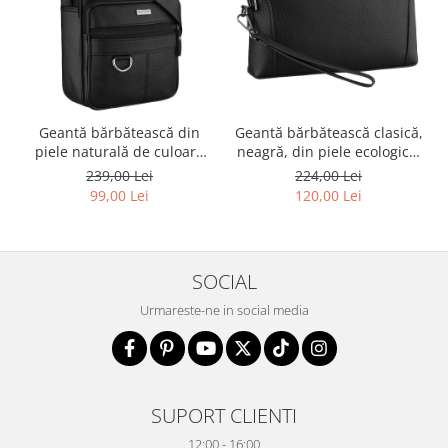
Geantă bărbătească din
Geantă bărbătească clasică,
piele naturală de culoare
neagră, din piele ecologică,
neagră - Rovicky PTR-R-ST7-
cu fermoar - Rovicky PTR-R-
239,00 Lei
224,00 Lei
01-7571-BLACK
SDR-01-1631 BLACK
99,00 Lei
120,00 Lei
SOCIAL
Urmareste-ne in social media
SUPORT CLIENTI
12:00 - 16:00