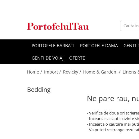
Genti Dama
Rucsacuri
Accesorii Barbati
Idei Cadouri
Accesorii Dama
Genti Office
Rucsacuri Dama
Borsete Barbati
Cadouri pentru barbati
Seturi Cadou Femei
Clutch / Posete Plic
Rucsacuri Barbati
Curele Barbati
Cadouri pentru femei
Borsete Dama
PORTOFELE BARBATI
PORTOFELE DAMA
GENTI
Genti Casual
Ghiozdane
Genti Barbati de Umar
GENTI DE VOIAJ
OFERTE
Genti Piele Naturala
Seturi Cadou
Home /
Import /
Rovicky /
Home & Garden /
Linens 
Genti multifunctionale mamici
Bedding
Ne pare rau, nu
- Verifica de doua ori scriere
- Incearca sa cauti cuvinte s
- Incearca o cautare mai puti
- Va puteti restrange rezultat