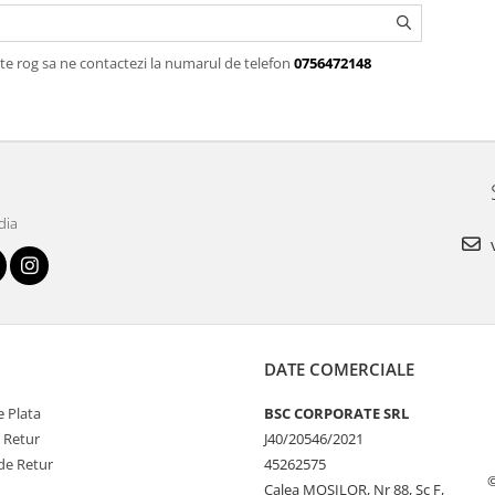
te rog sa ne contactezi la numarul de telefon
0756472148
dia
v
DATE COMERCIALE
 Plata
BSC CORPORATE SRL
e Retur
J40/20546/2021
de Retur
45262575
Calea MOSILOR, Nr 88, Sc F,