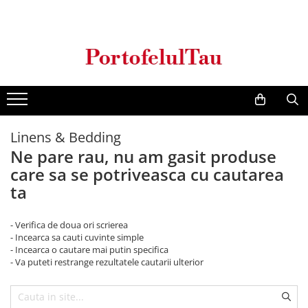
Genti Dama
Rucsacuri
Accesorii Barbati
Idei Cadouri
Accesorii Dama
Genti Office
Rucsacuri Dama
Borsete Barbati
Cadouri pentru barbati
Seturi Cadou Femei
Clutch / Posete Plic
Rucsacuri Barbati
Curele Barbati
Cadouri pentru femei
Borsete Dama
Genti Casual
Ghiozdane
Genti Barbati de Umar
Linens & Bedding
Genti Piele Naturala
Seturi Cadou
Ne pare rau, nu am gasit produse
Genti multifunctionale mamici
care sa se potriveasca cu cautarea
ta
- Verifica de doua ori scrierea
- Incearca sa cauti cuvinte simple
- Incearca o cautare mai putin specifica
- Va puteti restrange rezultatele cautarii ulterior