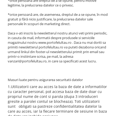
*orice persoană are dreptul de a se opune, pentru motive
legitime, la prelucrarea datelor ce o privesc.
*orice persoană are, de asemenea, dreptul de a se opune, în mod
gratuit şi fără nicio justificare, la prelucrarea datelor sale
personale în scopuri de marketing direct.
Daca v-ati inscris la newsletterul nostru atunci veti primi periodic,
in casuta de mail, informatii despre produsele si serviciile
magazinului nostru www.portofelultau.ro . Daca nu mai doriti sa
primiti newsletterul portofelultau.ro va puteti dezabona oricand
urmand linkul din footer-ul newsletterului primit prin email sau
printr-o instiintare scrisa, pe mail, la adresa
vanzari@portofelultau.ro, in care sa specificati acest lucru.
Masuri luate pentru asigurarea securitatii datelor
1.Utilizatorii care au acces la baza de date a informatiilor
cu caracter personal, pot accesa baza de date doar cu
propriul nume de cont si parola (dupa 3 introduceri
gresite a parolei contul se blocheaza). Toti utilizatorii
sunt obligati sa pastreze confidentialitatea datelor la
care au acces, iar la fiecare terminare de sesiune in baza