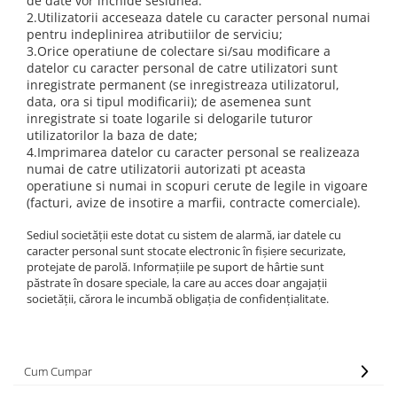
de date vor inchide sesiunea.
2.Utilizatorii acceseaza datele cu caracter personal numai
pentru indeplinirea atributiilor de serviciu;
3.Orice operatiune de colectare si/sau modificare a
datelor cu caracter personal de catre utilizatori sunt
inregistrate permanent (se inregistreaza utilizatorul,
data, ora si tipul modificarii); de asemenea sunt
inregistrate si toate logarile si delogarile tuturor
utilizatorilor la baza de date;
4.Imprimarea datelor cu caracter personal se realizeaza
numai de catre utilizatorii autorizati pt aceasta
operatiune si numai in scopuri cerute de legile in vigoare
(facturi, avize de insotire a marfii, contracte comerciale).
Sediul societăţii este dotat cu sistem de alarmă, iar datele cu
caracter personal sunt stocate electronic în fişiere securizate,
protejate de parolă. Informaţiile pe suport de hârtie sunt
păstrate în dosare speciale, la care au acces doar angajaţii
societăţii, cărora le incumbă obligaţia de confidenţialitate.
Cum Cumpar