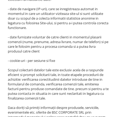
- date de navigare (IP-uri), care se inregistreaza automat in
momentul in care un utilizator viziteaza site-ul si sunt utilizate
doar cu scopul de a colecta informatii statistice anonime in
legatura cu folosirea Site-ului, si pentru a-i putea controla corecta
functionare.
- date furnizate voluntar de catre clienti in momentul plasarii
comenzii (nume, prenume, adresa livrare, numar de telefon) si pe
care le folosim pentru a procesa comanda si a putea livra
produsul catre client
- cookie-uri - per sesiune si fixe
Scopul colectarii datelor tale este exclusiv acela de a raspunde
eficient si prompt solicitarii tale, in toate etapele procedurii de
achizitie: verificarea corectitudinii datelor introduse de tine in
formularul de comanda, verificarea comenzii tale, emiterea
facturii pentru produse comandate de tine. precum si pentru a te
putea contacta in situatia in care sunt neclaritati in legatura cu
finalizarea comenzii tale.
Daca doriţi să primiţi informaţii despre produsele, serviciile,
evenimentele etc. oferite de BSC CORPORATE SRL prin
intermediul magazinului online www.portofelultau.ro va rugam