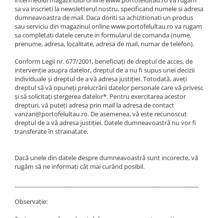
sa va inscrieti la newsletterul nostru, specificand numele si adresa
dumneavoastra de mail. Daca doriti sa achizitionati un produs
sau serviciu din magazinul online www.portofelultau.ro va rugam
sa completati datele cerute in formularul de comanda (nume,
prenume, adresa, localitate, adresa de mail, numar de telefon).
Conform Legii nr. 677/2001, beneficiaţi de dreptul de acces, de
intervenţie asupra datelor, dreptul de a nu fi supus unei decizii
individuale şi dreptul de a vă adresa justiţiei. Totodată, aveţi
dreptul să vă opuneţi prelucrării datelor personale care vă privesc
şi să solicitaţi ştergerea datelor*. Pentru exercitarea acestor
drepturi, vă puteţi adresa prin mail la adresa de contact
vanzari@portofelultau.ro. De asemenea, vă este recunoscut
dreptul de a vă adresa justiţiei. Datele dumneavoastră nu vor fi
transferate în strainatate.
Dacă unele din datele despre dumneavoastră sunt incorecte, vă
rugăm să ne informaţi cât mai curând posibil.
_______________________________________________________________
Observaţie: