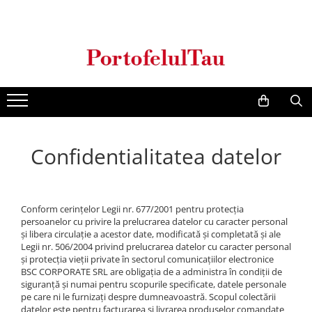
Genti Dama
Rucsacuri
Accesorii Barbati
Idei Cadouri
Accesorii Dama
Genti Office
Rucsacuri Dama
Borsete Barbati
Cadouri pentru barbati
Seturi Cadou Femei
Clutch / Posete Plic
Rucsacuri Barbati
Curele Barbati
Cadouri pentru femei
Borsete Dama
Genti Casual
Ghiozdane
Genti Barbati de Umar
Genti Piele Naturala
Seturi Cadou
Confidentialitatea datelor
Genti multifunctionale mamici
Conform cerinţelor Legii nr. 677/2001 pentru protecţia
persoanelor cu privire la prelucrarea datelor cu caracter personal
şi libera circulaţie a acestor date, modificată şi completată şi ale
Legii nr. 506/2004 privind prelucrarea datelor cu caracter personal
şi protecţia vieţii private în sectorul comunicaţiilor electronice
BSC CORPORATE SRL are obligaţia de a administra în condiţii de
siguranţă şi numai pentru scopurile specificate, datele personale
pe care ni le furnizaţi despre dumneavoastră. Scopul colectării
datelor este pentru facturarea si livrarea produselor comandate