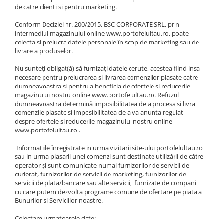
de catre clienti si pentru marketing.
Conform Deciziei nr. 200/2015, BSC CORPORATE SRL, prin
intermediul magazinului online www.portofelultau.ro, poate
colecta si prelucra datele personale în scop de marketing sau de
livrare a produselor.
Nu sunteţi obligat(ă) să furnizaţi datele cerute, acestea fiind insa
necesare pentru prelucrarea si livrarea comenzilor plasate catre
dumneavoastra si pentru a beneficia de ofertele si reducerile
magazinului nostru online www.portofelultau.ro. Refuzul
dumneavoastra determină imposibilitatea de a procesa si livra
comenzile plasate si imposibilitatea de a va anunta regulat
despre ofertele si reducerile magazinului nostru online
www.portofelultau.ro .
Informaţiile înregistrate in urma vizitarii site-ului portofelultau.ro
sau in urma plasarii unei comenzi sunt destinate utilizării de către
operator şi sunt comunicate numai furnizorilor de servicii de
curierat, furnizorilor de servicii de marketing, furnizorilor de
servicii de plata/bancare sau alte servicii, furnizate de companii
cu care putem dezvolta programe comune de ofertare pe piata a
Bunurilor si Serviciilor noastre.
Colectam urmatoarele date: