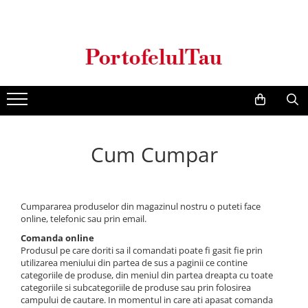
Genti Dama
Rucsacuri
Accesorii Barbati
Idei Cadouri
Accesorii Dama
Genti Office
Rucsacuri Dama
Borsete Barbati
Cadouri pentru barbati
Seturi Cadou Femei
Clutch / Posete Plic
Rucsacuri Barbati
Curele Barbati
Cadouri pentru femei
Borsete Dama
Genti Casual
Ghiozdane
Genti Barbati de Umar
Genti Piele Naturala
Seturi Cadou
Cum Cumpar
Genti multifunctionale mamici
Cumpararea produselor din magazinul nostru o puteti face
online, telefonic sau prin email.
Comanda online
Produsul pe care doriti sa il comandati poate fi gasit fie prin
utilizarea meniului din partea de sus a paginii ce contine
categoriile de produse, din meniul din partea dreapta cu toate
categoriile si subcategoriile de produse sau prin folosirea
campului de cautare. In momentul in care ati apasat comanda