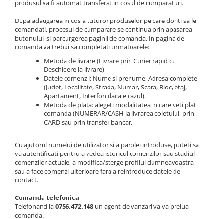
produsul va fi automat transferat in cosul de cumparaturi.
Dupa adaugarea in cos a tuturor produselor pe care doriti sa le
comandati, procesul de cumparare se continua prin apasarea
butonului si parcurgerea paginii de comanda. In pagina de
comanda va trebui sa completati urmatoarele:
Metoda de livrare (Livrare prin Curier rapid cu
Deschidere la livrare)
Datele comenzii: Nume si prenume, Adresa complete
(Judet, Localitate, Strada, Numar, Scara, Bloc, etaj,
Apartament, Interfon daca e cazul).
Metoda de plata: alegeti modalitatea in care veti plati
comanda (NUMERAR/CASH la livrarea coletului, prin
CARD sau prin transfer bancar.
Cu ajutorul numelui de utilizator si a parolei introduse, puteti sa
va autentificati pentru a vedea istoricul comenzilor sau stadiul
comenzilor actuale, a modifica/sterge profilul dumneavoastra
sau a face comenzi ulterioare fara a reintroduce datele de
contact.
Comanda telefonica
Telefonand la
0756.472.148
un agent de vanzari va va prelua
comanda.