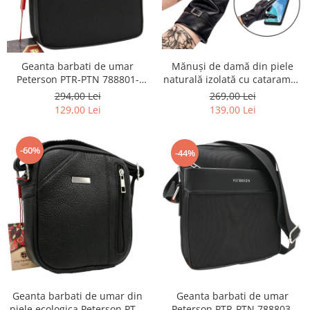
Mănuși de damă din piele
Geanta barbati de umar
naturală izolată cu cataramă -
Peterson PTR-PTN 788801-
Rovicky PTR-R-RDS-04-O-XL CZ
0334 BL
269,00 Lei
294,00 Lei
139,00 Lei
129,00 Lei
-60%
-44%
Geanta barbati de umar din
Geanta barbati de umar
piele ecologica Peterson PTR-
Peterson PTR-PTN 788803-