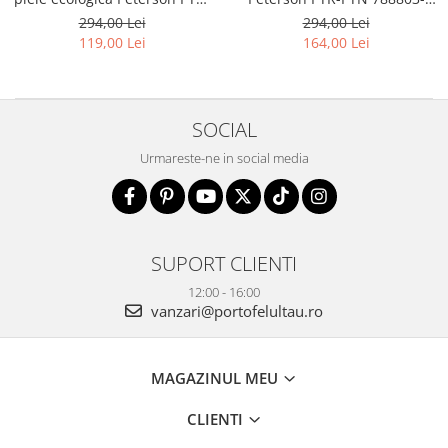
PTN 8023-MACRO-0303
0358 BL
294,00 Lei
294,00 Lei
119,00 Lei
164,00 Lei
SOCIAL
Urmareste-ne in social media
SUPORT CLIENTI
12:00 - 16:00
vanzari@portofelultau.ro
MAGAZINUL MEU
CLIENTI