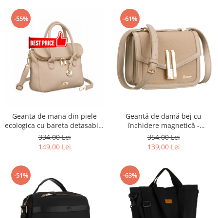
-55%
-61%
Geanta de mana din piele
Geantă de damă bej cu
ecologica cu bareta detasabila
închidere magnetică -
- Rovicky PTR-R-TOR-ALE-8-
Peterson PTR-PTN DALIA
334,00 Lei
354,00 Lei
1087 D.B
BEIGE
149,00 Lei
139,00 Lei
-51%
-63%