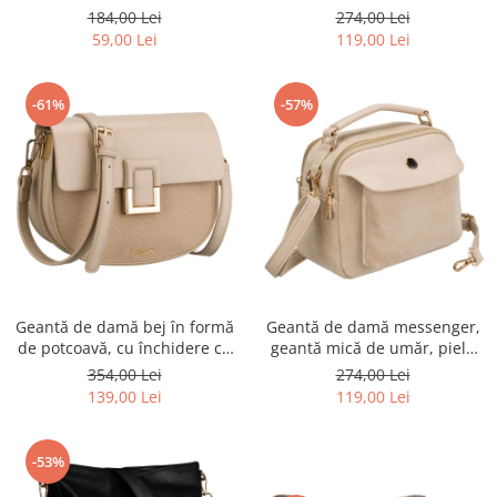
Rovicky PTR-RSPV-001P-5277
urbană cu fermoar, piele
184,00 Lei
274,00 Lei
GOLD
ecologică - Peterson PTR-PTN
59,00 Lei
119,00 Lei
MX02-P-7700
-61%
-57%
Geantă de damă bej în formă
Geantă de damă messenger,
de potcoavă, cu închidere cu
geantă mică de umăr, piele
clip magnetic - Peterson PTR-
ecologică, geantă bej cu
354,00 Lei
274,00 Lei
PTN PIWONIA BEIGE
fermoar la modă - Peterson
139,00 Lei
119,00 Lei
PTR-PTN MX02-P-7717-D.BE
-53%