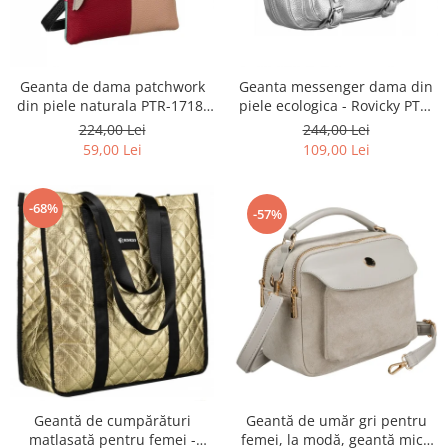
Geanta de dama patchwork
Geanta messenger dama din
din piele naturala PTR-1718-
piele ecologica - Rovicky PTR-
SKL-6922 MULTI
R-TOR-ALE-2-3776 SIL
224,00 Lei
244,00 Lei
59,00 Lei
109,00 Lei
-68%
-57%
Geantă de cumpărături
Geantă de umăr gri pentru
matlasată pentru femei -
femei, la modă, geantă mică