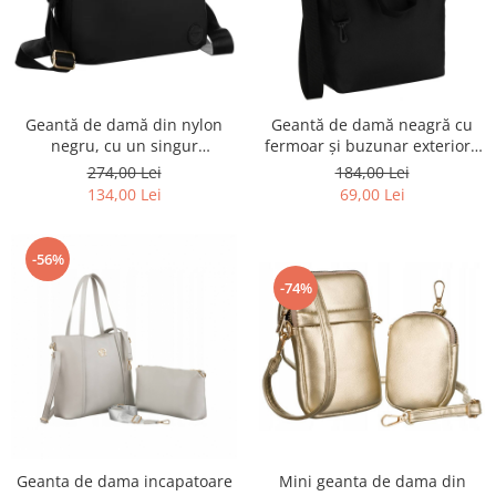
Geantă de damă din nylon
Geantă de damă neagră cu
negru, cu un singur
fermoar și buzunar exterior -
compartiment, închidere cu
Peterson PTR-PTN TZ15605D-
274,00 Lei
184,00 Lei
fermoar - Peterson PTR-PTN
0917 BL
134,00 Lei
69,00 Lei
JN-13-0252 BLACK
-56%
-74%
Mini geanta de dama din
Geanta de dama incapatoare