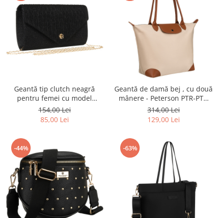
Geantă tip clutch neagră
Geantă de damă bej , cu două
pentru femei cu model
mânere - Peterson PTR-PTN
herringbone suspendată pe
CSM-16-8045 BEIG
154,00 Lei
314,00 Lei
un lanț - Rovicky PTR-R-XS021-
85,00 Lei
129,00 Lei
4214 BLACK
-44%
-63%