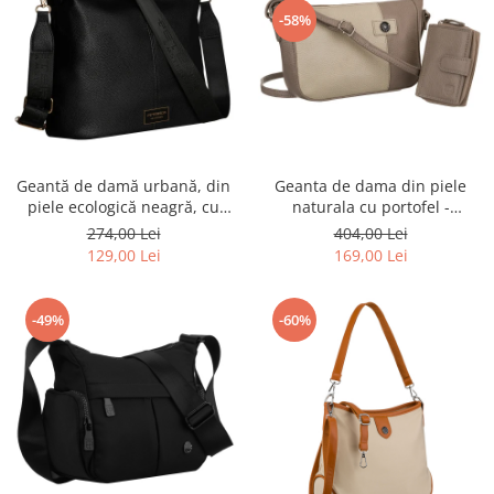
-58%
Geanta de dama din piele
Geantă de damă urbană, din
naturala cu portofel -
piele ecologică neagră, cu
Peterson PTR-PTN CF4-DS-
curea reglabilă - Peterson
404,00 Lei
274,00 Lei
5216 D.BE
PTR-PTN JK6-06-6642
169,00 Lei
129,00 Lei
-49%
-60%