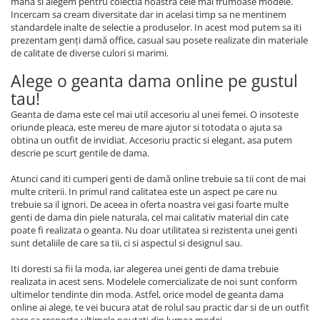
mana si alegem pentru colectia noastra cele mai frumoase modele.
Incercam sa cream diversitate dar in acelasi timp sa ne mentinem
standardele inalte de selectie a produselor. In acest mod putem sa iti
prezentam genţi dam
ă
office, casual sau posete realizate din materiale
de calitate de diverse culori si marimi.
Alege o geanta dama online pe gustul
tau!
Geanta de dama este cel mai util accesoriu al unei femei. O insoteste
oriunde pleaca, este mereu de mare ajutor si totodata o ajuta sa
obtina un outfit de invidiat. Accesoriu practic si elegant, asa putem
descrie pe scurt gentile de dama.
Atunci cand iti cumperi genti de dam
ă
online trebuie sa tii cont de mai
multe criterii. In primul rand calitatea este un aspect pe care nu
trebuie sa il ignori. De aceea in oferta noastra vei gasi foarte multe
genti de dama din piele naturala, cel mai calitativ material din cate
poate fi realizata o geanta. Nu doar utilitatea si rezistenta unei genti
sunt detaliile de care sa tii, ci si aspectul si designul sau.
Iti doresti sa fii la moda, iar alegerea unei genti de dama trebuie
realizata in acest sens. Modelele comercializate de noi sunt conform
ultimelor tendinte din moda. Astfel, orice model de geanta dama
online ai alege, te vei bucura atat de rolul sau practic dar si de un outfit