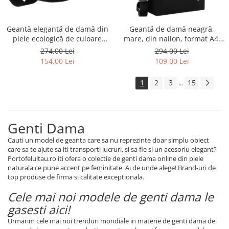
Geantă elegantă de damă din
Geantă de damă neagră,
piele ecologică de culoare
mare, din nailon, format A4,
neagră - Peterson PTR-PTN
se închide cu o clemă
274,00 Lei
294,00 Lei
MIS-03-3582 BLAC
magnetică - Peterson PTR-PTN
154,00 Lei
109,00 Lei
JN-10-0092 BLACK
1
2
3
15
...
Genti Dama
Cauti un model de geanta care sa nu reprezinte doar simplu obiect
care sa te ajute sa iti transporti lucruri, si sa fie si un acesoriu elegant?
Portofelultau.ro iti ofera o colectie de genti dama online din piele
naturala ce pune accent pe feminitate. Ai de unde alege! Brand-uri de
top produse de firma si calitate exceptionala.
Cele mai noi modele de genti dama le
gasesti aici!
Urmarim cele mai noi trenduri mondiale in materie de genti dam
a
de