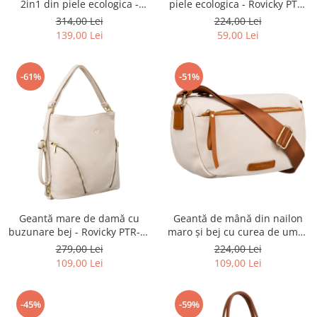
piele ecologica - Rovicky PTR-
2in1 din piele ecologica -
R-KP-10-HRH-4232 GOL
Rovicky PTR-R-TOR-ALE-7-0950
224,00 Lei
314,00 Lei
GRA
59,00 Lei
139,00 Lei
-61%
-51%
Geantă mare de damă cu
Geantă de mână din nailon
buzunare bej - Rovicky PTR-R-
maro și bej cu curea de umăr
KP-18-A19-0255 BE
- Peterson PTR-PTN JN-05
279,00 Lei
224,00 Lei
IVORY-BROW
109,00 Lei
109,00 Lei
-45%
-59%