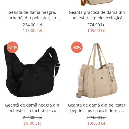
Geantă de damă neagră,
Geantă practică de damă din
urbană, din poliester, cu
poliester și piele ecologică
închidere cu fermoar -
ecru, cu închidere cu fermoar
224,00 Lei
274,00 Lei
Peterson PTR-PTN CTY-22-
- Peterson PTR-PTN CTY-30-
115,00 Lei
109,00 Lei
2508 BLAC
2997 ECRU
-64%
-63%
Geantă de damă neagră din
Geantă de damă din poliester
poliester cu închidere cu
bej deschis cu închidere cu
fermoar - Peterson PTR-PTN
fermoar - Peterson PTR-PTN
274,00 Lei
294,00 Lei
CTY-21-2423 BLAC
CTY-29-2874 ECRU
99,00 Lei
109,00 Lei