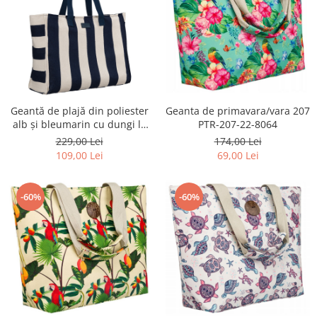
Geantă de plajă din poliester
Geanta de primavara/vara 207
alb și bleumarin cu dungi la
PTR-207-22-8064
modă - Peterson
229,00 Lei
174,00 Lei
109,00 Lei
69,00 Lei
-60%
-60%