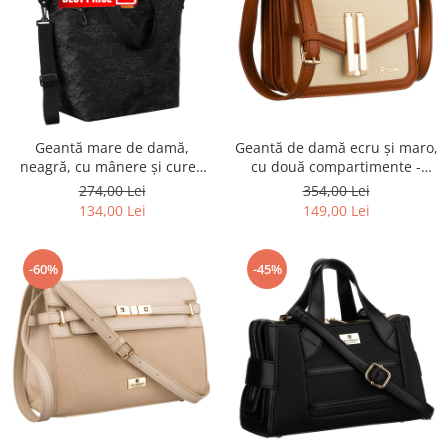
Geantă mare de damă,
Geantă de damă ecru și maro,
neagră, cu mânere și curea
cu două compartimente -
reglabilă - Rovicky PTR-R-
Peterson PTR-PTN DALIA
274,00 Lei
354,00 Lei
TZ15605-2448 BLACK
ECRU-BROWN
134,00 Lei
149,00 Lei
-60%
-45%