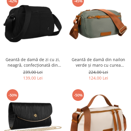
-42%
-45%
Geantă de damă de zi cu zi,
Geantă de damă din nailon
neagră, confecționată din
verde și maro cu curea
poliester rezistent - Peterson
reglabilă - Peterson PTR-PTN
239,00 Lei
224,00 Lei
PTR-PTN CSM-06-7635
JN-06 GREEN-BROW
139,00 Lei
124,00 Lei
-50%
-50%