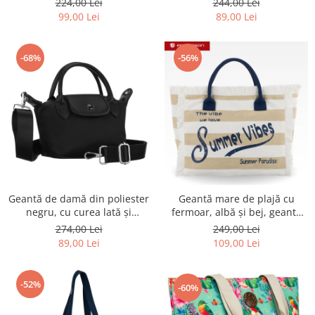
224,00 Lei
244,00 Lei
exterior - Peterson PTR-PTN
exterior - Peterson PTR-PTN
99,00 Lei
89,00 Lei
CTY-23-2553 ECRU
CTY-23-2546 BLAC
-68%
-56%
Geantă de damă din poliester
Geantă mare de plajă cu
negru, cu curea lată și
fermoar, albă și bej, geantă
mânere practice - Peterson
shopper - Peterson PTR-PTN
274,00 Lei
249,00 Lei
PTR-PTN CTY-25-2621 BLAC
MX05-M-WHITE-BEI
89,00 Lei
109,00 Lei
-52%
-60%