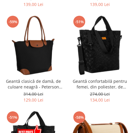
maro - Peterson PTR-PTN
CAN-01 NAT-BLACK
139,00 Lei
139,00 Lei
CAN-01 NAT-BROWN
-59%
-51%
Geantă clasică de damă, de
Geantă confortabilă pentru
culoare neagră - Peterson
femei, din poliester, de
PTR-PTN CSM-16-8038 BL
culoare neagră - Rovicky PTR-
314,00 Lei
274,00 Lei
R-TZ15605-2486 BLACK
129,00 Lei
134,00 Lei
-51%
-58%