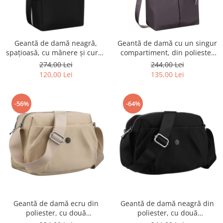
Geantă de damă neagră,
Geantă de damă cu un singur
spațioasă, cu mânere și curea
compartiment, din poliester
detașabilă - Peterson PTR-PTN
gri, cu curea detașabilă și
274,00 Lei
244,00 Lei
CTY-17-2263 BLAC
reglabilă - Peterson PTR-PTN
120,00 Lei
135,00 Lei
CTY-19-2362 GRAY
-56%
-64%
Geantă de damă ecru din
Geantă de damă neagră din
poliester, cu două
poliester, cu două
compartimente și buzunar
compartimente și buzunar