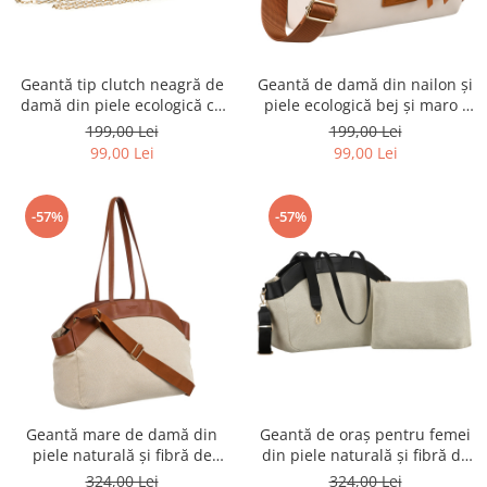
Geantă tip clutch neagră de
Geantă de damă din nailon și
damă din piele ecologică cu
piele ecologică bej și maro -
dungi - Rovicky
Peterson PTR-PTN JN-03
199,00 Lei
199,00 Lei
IVORY-BROWN
99,00 Lei
99,00 Lei
-57%
-57%
Geantă mare de damă din
Geantă de oraș pentru femei
piele naturală și fibră de
din piele naturală și fibră de
poliamidă în culorile bej și
poliamidă - Peterson PTR-PTN
324,00 Lei
324,00 Lei