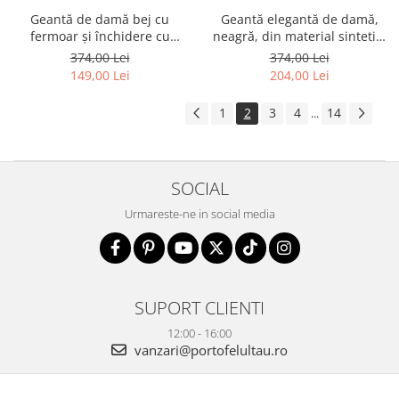
Geantă de damă bej cu
Geantă elegantă de damă,
fermoar și închidere cu
neagră, din material sintetic,
magnet - Peterson PTR-PTN
închisă cu fermoar - Peterson
374,00 Lei
374,00 Lei
KONWALIA BEIGE
PTR-PTN FORSYCJA BLACK
149,00 Lei
204,00 Lei
1
2
3
4
14
...
SOCIAL
Urmareste-ne in social media
SUPORT CLIENTI
12:00 - 16:00
vanzari@portofelultau.ro