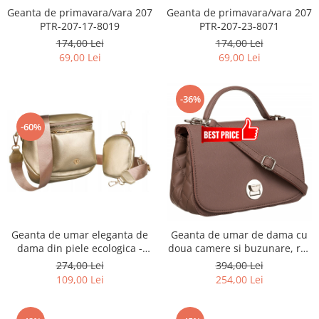
Geanta de primavara/vara 207
Geanta de primavara/vara 207
PTR-207-17-8019
PTR-207-23-8071
174,00 Lei
174,00 Lei
69,00 Lei
69,00 Lei
-36%
-60%
Geanta de umar eleganta de
Geanta de umar de dama cu
dama din piele ecologica -
doua camere si buzunare, roz
Rovicky PTR-R-KP-04-HRH-
- David Jones PTR-6835-1
274,00 Lei
394,00 Lei
4034 GOL
D.PINE
109,00 Lei
254,00 Lei