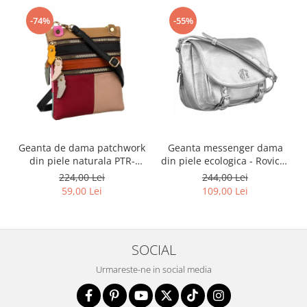
-74%
-55%
Geanta de dama patchwork
Geanta messenger dama
din piele naturala PTR-
din piele ecologica - Rovicky
1718-SKL-6922 MULTI
PTR-R-TOR-ALE-2-3776 SIL
224,00 Lei
244,00 Lei
59,00 Lei
109,00 Lei
SOCIAL
Urmareste-ne in social media