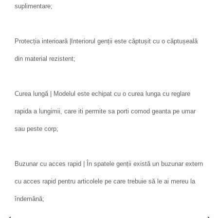
suplimentare;
Protecția interioară |Interiorul genții este căptușit cu o căptușeală
din material rezistent;
Curea lungă | Modelul este echipat cu o curea lunga cu reglare
rapida a lungimii, care iti permite sa porti comod geanta pe umar
sau peste corp;
Buzunar cu acces rapid | În spatele genții există un buzunar extern
cu acces rapid pentru articolele pe care trebuie să le ai mereu la
îndemână;