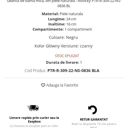
Geantă de damă mică, din piele naturala - Rovicky PTR-R-309-22-NS-
0836 BL
Material:
Piele naturala
Lungime:
24 cm
Inaltime:
16 cm
Compartimente:
1 compartiment
Culoare
:
Negru
Kolor Główny Versiune
:
czarny
STOC EPUIZAT
Durata de livrare:
1
Cod Produs:
PTR-R-309-22-NS-0836 BLA
Adauga la Favorite
Livrare rapida prin curier sau la
RETUR GARANTAT
Easybox
Aveti la dispozitie 14 zile pentru
Cu livrarea la easybox poti sa ridici
retur.