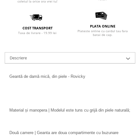
coletul la orice ora vrei tu!
PLATA ONLINE
COST TRANSPORT
Plateste online cu cardul tau fara
Taxa de livrare - 19.99 lei
batai de cap.
Descriere
Geantă de damă mică, din piele - Rovicky
Material și manopera | Modelul este tuns cu grijă din piele naturală;
Două camere | Geanta are doua compartimente cu buzunare