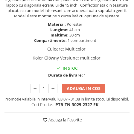
laptop cu diagonala ecranului de 15 inchi. Confectionata din tesatura
placuta cu un model interesant care acopera toata suprafata gentii.
Modelul este montat pe o curea lată cu opțiune de ajustare.
Material:
Poliester
Lungime:
41 cm
Inaltime:
30 cm
Compartimente:
1 compartiment
Culoare
:
Multicolor
Kolor Główny Versiune
:
multicolor
IN STOC
Durata de livrare:
1
ADAUGA IN COS
Promotie valabila in intervalul 03.07 - 31.08 in limita stocului disponibil.
Cod Produs:
PTR-TN-3029 2327 FK
Adauga la Favorite