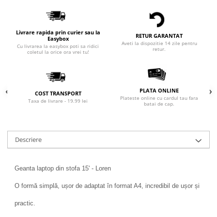
Livrare rapida prin curier sau la
RETUR GARANTAT
Easybox
Aveti la dispozitie 14 zile pentru
Cu livrarea la easybox poti sa ridici
retur.
coletul la orice ora vrei tu!
PLATA ONLINE
COST TRANSPORT
Plateste online cu cardul tau fara
Taxa de livrare - 19.99 lei
batai de cap.
Descriere
Geanta laptop din stofa 15' - Loren
O formă simplă, ușor de adaptat în format A4, incredibil de ușor și
practic.