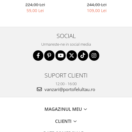
1718-SKL-6922 MULTI
PTR-R-TOR-ALE-2-3776 SIL
224,00 Lei
244,00 Lei
59,00 Lei
109,00 Lei
SOCIAL
Urmareste-ne in social media
SUPORT CLIENTI
12:00 - 16:00
vanzari@portofelultau.ro
MAGAZINUL MEU
CLIENTI