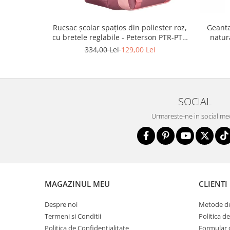
Rucsac școlar spațios din poliester roz,
Geanta
cu bretele reglabile - Peterson PTR-PTN
natur
8610-1327 PINK
334,00 Lei
129,00 Lei
SOCIAL
Urmareste-ne in social me
MAGAZINUL MEU
CLIENTI
Despre noi
Metode de
Termeni si Conditii
Politica d
Politica de Confidentialitate
Formular 