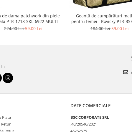
 de dama patchwork din piele
Geantă de cumpărături mat
ala PTR-1718-SKL-6922 MULTI
pentru femei - Rovicky PTR-RS
5277 GOLD
224,00 Lei
59,00 Lei
184,00 Lei
59,00 Lei
dia
v
DATE COMERCIALE
 Plata
BSC CORPORATE SRL
e Retur
J40/20546/2021
de Retur
45262575