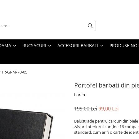
 DAMA
RUCSACURI
ACCESORII BARBATI
PRODUSE NOI
n PTR-GRM-70-05
Portofel barbati din p
Loren
199,00 Lei
99,00 Lei
Balustrade pentru carduri din piele 
zăvor. Interiorul conține 16 comp
standard, cum ar fi o carte de iden