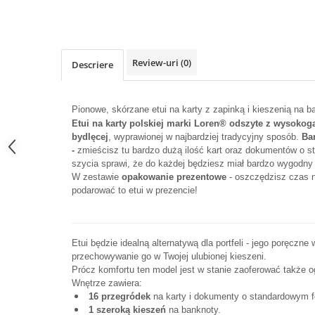
Review-uri
(0)
Descriere
Pionowe, skórzane etui na karty z zapinką i kieszenią na 
Etui na karty polskiej marki Loren® odszyte z wysokog
bydlęcej
, wyprawionej w najbardziej tradycyjny sposób.
Ba
-
zmieścisz tu bardzo dużą ilość kart oraz dokumentów o 
szycia sprawi, że do każdej będziesz miał bardzo wygodny
W zestawie
opakowanie prezentowe
- oszczędzisz czas n
podarować to etui w prezencie!
Etui będzie idealną alternatywą dla portfeli - jego poręcz
przechowywanie go w Twojej ulubionej kieszeni.
Prócz komfortu ten model jest w stanie zaoferować także 
Wnętrze zawiera:
16 przegródek
na karty i dokumenty o standardowym f
1 szeroką kieszeń
na banknoty.