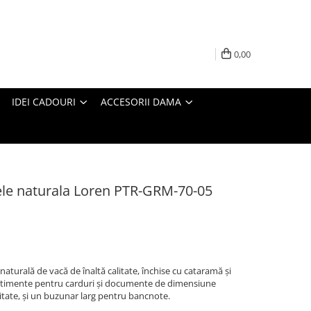
0,00
IDEI CADOURI
ACCESORII DAMA
iele naturala Loren PTR-GRM-70-05
naturală de vacă de înaltă calitate, închise cu cataramă și
artimente pentru carduri și documente de dimensiune
titate, și un buzunar larg pentru bancnote.