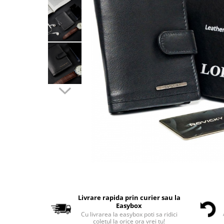
Livrare rapida prin curier sau la
Easybox
Cu livrarea la easybox poti sa ridici
coletul la orice ora vrei tu!