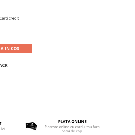
Carti credit
A IN COS
LACK
PLATA ONLINE
T
Plateste online cu cardul tau fara
 lei
batai de cap.