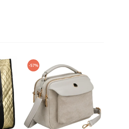
-57%
-55%