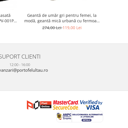
Geantă de umăr gri pentru femei, la
Geanta 
lasată
modă, geantă mică urbană cu fermoar,
ecologica
PV-001P-
piele ecologică - Peterson PTR-PTN
274,00 Lei
119,00 Lei
2
MX02-P-7700
SUPORT CLIENTI
12:00 - 16:00
anzari@portofelultau.ro