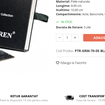
Material:
Piele naturala
Lungime:
8.00 cm
Inaltime:
10.00 cm
Compartimente:
Acte, Bancnote, 
IN STOC
Durata de livrare:
5 zile
ADAUG
Cod Produs:
PTR-GRM-70-05 B
Adauga la Favorite
RETUR GARANTAT
COST TRANSPOR
Aveti la dispozitie 14 zile pentru retur.
Taxa de livrare - 19.99