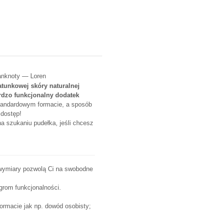
banknoty — Loren
atunkowej skóry naturalnej
rdzo funkcjonalny dodatek
standardowym formacie, a sposób
 dostęp!
a szukaniu pudełka, jeśli chcesz
ne wymiary pozwolą Ci na swobodne
ogrom funkcjonalności.
ormacie jak np. dowód osobisty;