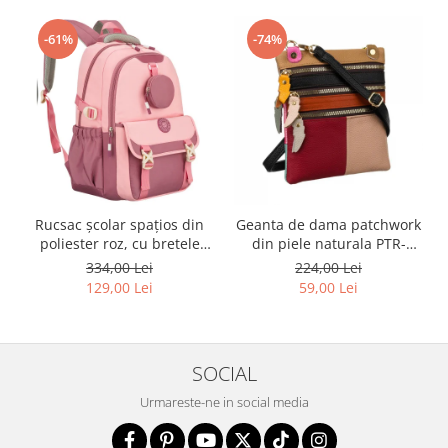
-61%
-74%
Rucsac școlar spațios din
Geanta de dama patchwork
poliester roz, cu bretele
din piele naturala PTR-
reglabile - Peterson PTR-
1718-SKL-6922 MULTI
334,00 Lei
224,00 Lei
PTN 8610-1327 PINK
129,00 Lei
59,00 Lei
SOCIAL
Urmareste-ne in social media