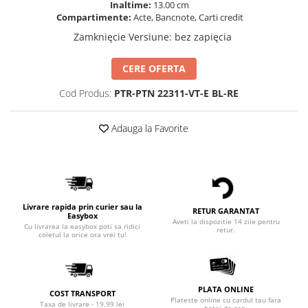
Inaltime:
13.00 cm
Compartimente:
Acte, Bancnote, Carti credit
Zamknięcie Versiune
:
bez zapięcia
CERE OFERTA
Cod Produs:
PTR-PTN 22311-VT-E BL-RE
Adauga la Favorite
Livrare rapida prin curier sau la
RETUR GARANTAT
Easybox
Aveti la dispozitie 14 zile pentru
Cu livrarea la easybox poti sa ridici
retur.
coletul la orice ora vrei tu!
PLATA ONLINE
COST TRANSPORT
Plateste online cu cardul tau fara
Taxa de livrare - 19.99 lei
batai de cap.