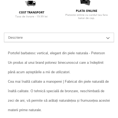
PLATA ONLINE
COST TRANSPORT
Plateste online cu cardul tau fara
Taxa de livrare - 19.99 lei
batai de cap.
Descriere
Portofel barbatesc vertical, elegant din piele naturala - Peterson
Un produs al unui brand polonez binecunoscut care a îndeplinit
până acum așteptările a mii de utilizatori.
Cea mai înaltă calitate a manoperei | Fabricat din piele naturală de
înaltă calitate. O tehnică specială de bronzare, neschimbată de
zeci de ani, vă permite să arătați naturalețea și frumusețea acestei
materii prime naturale.