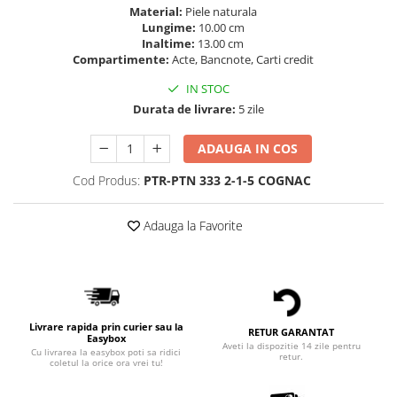
Material:
Piele naturala
Lungime:
10.00 cm
Inaltime:
13.00 cm
Compartimente:
Acte, Bancnote, Carti credit
IN STOC
Durata de livrare:
5 zile
ADAUGA IN COS
Cod Produs:
PTR-PTN 333 2-1-5 COGNAC
Adauga la Favorite
Livrare rapida prin curier sau la
RETUR GARANTAT
Easybox
Aveti la dispozitie 14 zile pentru
Cu livrarea la easybox poti sa ridici
retur.
coletul la orice ora vrei tu!