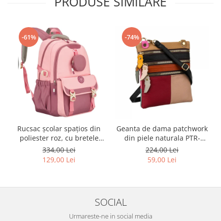
PRODUSE SIMILARE
-61%
-74%
Rucsac școlar spațios din
Geanta de dama patchwork
poliester roz, cu bretele
din piele naturala PTR-
reglabile - Peterson PTR-
1718-SKL-6922 MULTI
334,00 Lei
224,00 Lei
PTN 8610-1327 PINK
129,00 Lei
59,00 Lei
SOCIAL
Urmareste-ne in social media