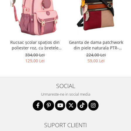
Rucsac școlar spațios din
Geanta de dama patchwork
poliester roz, cu bretele
din piele naturala PTR-
reglabile - Peterson PTR-
1718-SKL-6922 MULTI
334,00 Lei
224,00 Lei
PTN 8610-1327 PINK
129,00 Lei
59,00 Lei
SOCIAL
Urmareste-ne in social media
SUPORT CLIENTI