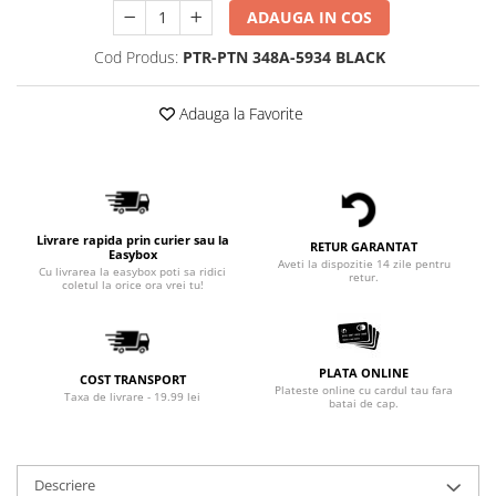
ADAUGA IN COS
Cod Produs:
PTR-PTN 348A-5934 BLACK
Adauga la Favorite
Livrare rapida prin curier sau la
RETUR GARANTAT
Easybox
Aveti la dispozitie 14 zile pentru
Cu livrarea la easybox poti sa ridici
retur.
coletul la orice ora vrei tu!
PLATA ONLINE
COST TRANSPORT
Plateste online cu cardul tau fara
Taxa de livrare - 19.99 lei
batai de cap.
Descriere