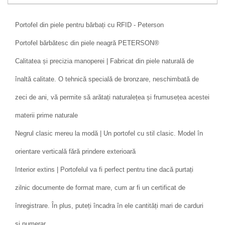
Portofel din piele pentru bărbați cu RFID - Peterson
Portofel bărbătesc din piele neagră PETERSON®
Calitatea și precizia manoperei | Fabricat din piele naturală de
înaltă calitate. O tehnică specială de bronzare, neschimbată de
zeci de ani, vă permite să arătați naturalețea și frumusețea acestei
materii prime naturale
Negrul clasic mereu la modă | Un portofel cu stil clasic. Model în
orientare verticală fără prindere exterioară
Interior extins | Portofelul va fi perfect pentru tine dacă purtați
zilnic documente de format mare, cum ar fi un certificat de
înregistrare. În plus, puteți încadra în ele cantități mari de carduri
și numerar