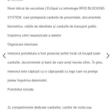
Nivel ridicat de securitate | Echipat cu tehnologie RFID BLOCKING
SYSTEM, care protejează cardurile de proximitate, documentele
biometrice, cărțile de identitate și cardurile de transport public
împotriva citirii neautorizate a datelor
Organizare interioara
Interiorul portofelului a fost proiectat astfel încât să încapă toate
cardurile, documentele și banii de care aveți nevoie zilnic. În plus,
interiorul este căptușit cu o căptușeală cu logo care va proteja
pielea împotriva deteriorării.
Portofoliul include:
11 compartimente dedicate cardurilor, cartilor de vizita sau