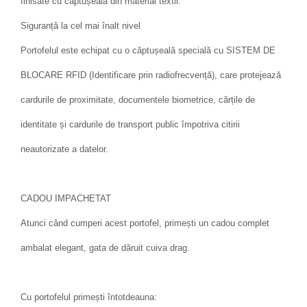
finisate cu căptușeală din material textil.
Siguranță la cel mai înalt nivel
Portofelul este echipat cu o căptușeală specială cu SISTEM DE
BLOCARE RFID (Identificare prin radiofrecvență), care protejează
cardurile de proximitate, documentele biometrice, cărțile de
identitate și cardurile de transport public împotriva citirii
neautorizate a datelor.
CADOU IMPACHETAT
Atunci când cumperi acest portofel, primești un cadou complet
ambalat elegant, gata de dăruit cuiva drag.
Cu portofelul primești întotdeauna: