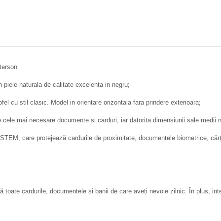
eterson
n piele naturala de calitate excelenta in negru;
el cu stil clasic. Model in orientare orizontala fara prindere exterioara;
te cele mai necesare documente si carduri, iar datorita dimensiunii sale medii
M, care protejează cardurile de proximitate, documentele biometrice, cărțile 
apă toate cardurile, documentele și banii de care aveți nevoie zilnic. În plus, i