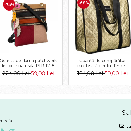
-68%
-74%
Geanta de dama patchwork
Geantă de cumpărături
din piele naturala PTR-1718-
matlasată pentru femei -
SKL-6922 MULTI
Rovicky PTR-RSPV-001P-
224,00 Lei
59,00 Lei
184,00 Lei
59,00 Lei
5277 GOLD
SU
l media
va