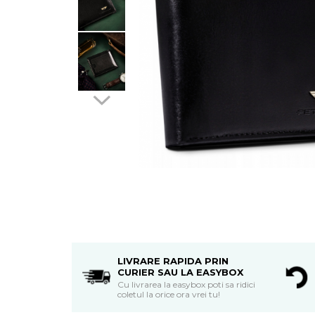
LIVRARE RAPIDA PRIN
CURIER SAU LA EASYBOX
Cu livrarea la easybox poti sa ridici
coletul la orice ora vrei tu!