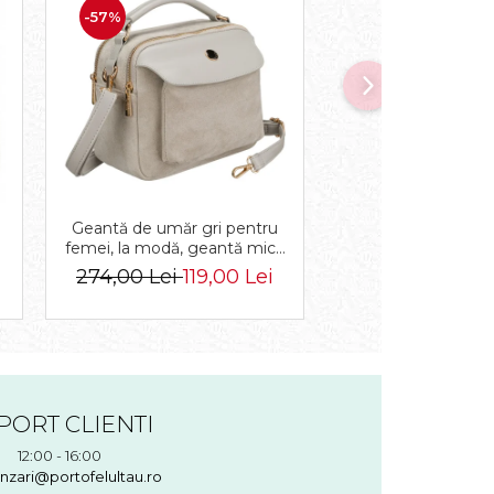
-57%
-55%
Geantă de umăr gri pentru
Geanta messeng
femei, la modă, geantă mică
din piele ecologica
urbană cu fermoar, piele
PTR-R-TOR-ALE-2-
274,00 Lei
119,00 Lei
244,00 Lei
109
ecologică - Peterson PTR-
PTN MX02-P-7700
PORT CLIENTI
12:00 - 16:00
nzari@portofelultau.ro