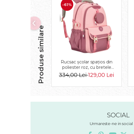
-61%
Produse similare
Rucsac școlar spațios din
poliester roz, cu bretele
reglabile - Peterson PTR-
334,00 Lei
129,00 Lei
PTN 8610-1327 PINK
SOCIAL
Urmareste-ne in socia