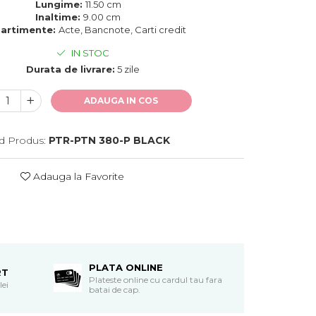
Lungime:
11.50 cm
Inaltime:
9.00 cm
artimente:
Acte, Bancnote, Carti credit
IN STOC
Durata de livrare:
5 zile
ADAUGA IN COS
d Produs:
PTR-PTN 380-P BLACK
Adauga la Favorite
PLATA ONLINE
RT
Plateste online cu cardul tau fara
lei
batai de cap.