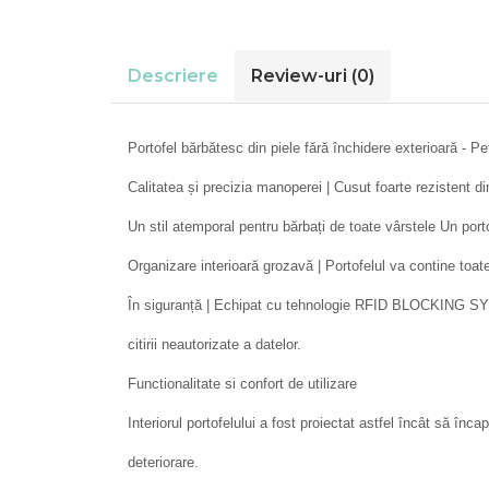
Descriere
Review-uri
(0)
Portofel bărbătesc din piele fără închidere exterioară - P
Calitatea și precizia manoperei | Cusut foarte rezistent di
Un stil atemporal pentru bărbați de toate vârstele Un portof
Organizare interioară grozavă | Portofelul va contine toa
În siguranță | Echipat cu tehnologie RFID BLOCKING SYSTE
citirii neautorizate a datelor.
Functionalitate si confort de utilizare
Interiorul portofelului a fost proiectat astfel încât să înc
deteriorare.