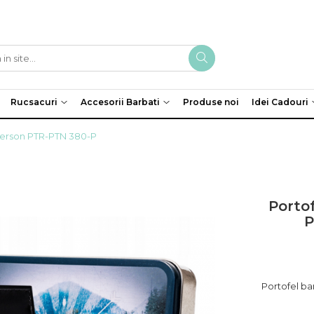
Rucsacuri
Accesorii Barbati
Produse noi
Idei Cadouri
eterson PTR-PTN 380-P
Portof
P
Portofel ba