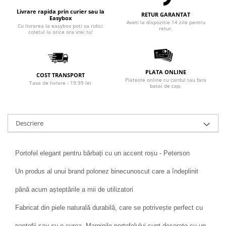
Livrare rapida prin curier sau la
RETUR GARANTAT
Easybox
Aveti la dispozitie 14 zile pentru
Cu livrarea la easybox poti sa ridici
retur.
coletul la orice ora vrei tu!
PLATA ONLINE
COST TRANSPORT
Plateste online cu cardul tau fara
Taxa de livrare - 19.99 lei
batai de cap.
Descriere
Portofel elegant pentru bărbați cu un accent roșu - Peterson
Un produs al unui brand polonez binecunoscut care a îndeplinit
până acum așteptările a mii de utilizatori
Fabricat din piele naturală durabilă, care se potrivește perfect cu
pantofii sau cu o curea. Marginile portofelului sunt decorate cu un