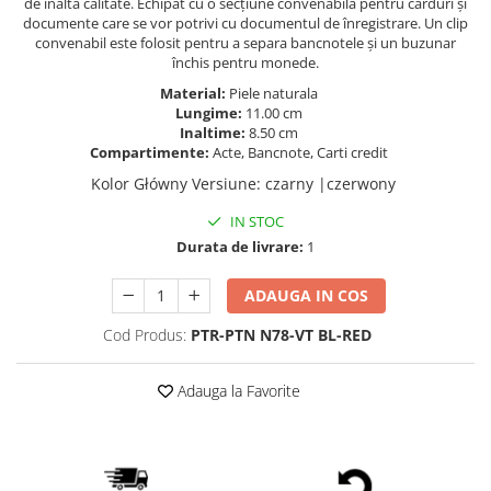
de înaltă calitate. Echipat cu o secțiune convenabilă pentru carduri și
documente care se vor potrivi cu documentul de înregistrare. Un clip
convenabil este folosit pentru a separa bancnotele și un buzunar
închis pentru monede.
Material:
Piele naturala
Lungime:
11.00 cm
Inaltime:
8.50 cm
Compartimente:
Acte, Bancnote, Carti credit
Kolor Główny Versiune
:
czarny |czerwony
IN STOC
Durata de livrare:
1
ADAUGA IN COS
Cod Produs:
PTR-PTN N78-VT BL-RED
Adauga la Favorite