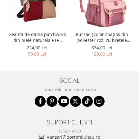
Geanta de dama patchwork
Rucsac școlar spațios din
din piele naturala PTR-
poliester roz, cu bretele
1718-SKL-6922 MULTI
reglabile - Peterson PTR-
224,00 Lei
334,00 Lei
PTN 8610-1327 PINK
59,00 Lei
129,00 Lei
SOCIAL
Urmareste-ne in social media
SUPORT CLIENTI
12:00 - 16:00
vanzari@portofelultau.ro