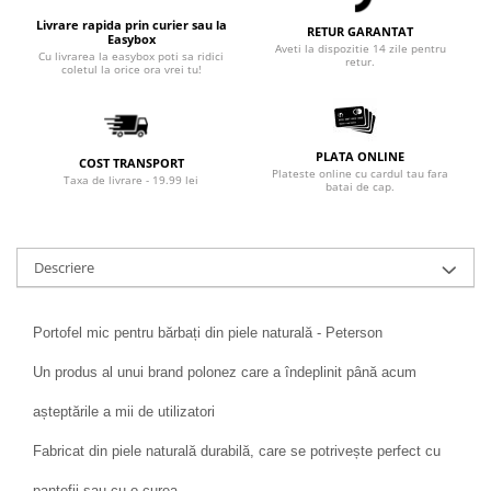
Livrare rapida prin curier sau la
RETUR GARANTAT
Easybox
Aveti la dispozitie 14 zile pentru
Cu livrarea la easybox poti sa ridici
retur.
coletul la orice ora vrei tu!
PLATA ONLINE
COST TRANSPORT
Plateste online cu cardul tau fara
Taxa de livrare - 19.99 lei
batai de cap.
Descriere
Portofel mic pentru bărbați din piele naturală - Peterson
Un produs al unui brand polonez care a îndeplinit până acum
așteptările a mii de utilizatori
Fabricat din piele naturală durabilă, care se potrivește perfect cu
pantofii sau cu o curea