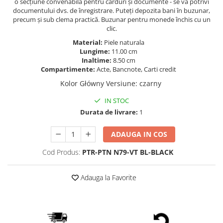
o secțiune convenabilă pentru carduri și documente - se va potrivi
documentului dvs. de înregistrare. Puteți depozita bani în buzunar,
precum și sub clema practică. Buzunar pentru monede închis cu un
clic.
Material:
Piele naturala
Lungime:
11.00 cm
Inaltime:
8.50 cm
Compartimente:
Acte, Bancnote, Carti credit
Kolor Główny Versiune
:
czarny
IN STOC
Durata de livrare:
1
ADAUGA IN COS
Cod Produs:
PTR-PTN N79-VT BL-BLACK
Adauga la Favorite