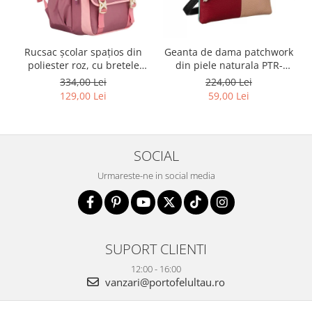
Rucsac școlar spațios din
Geanta de dama patchwork
poliester roz, cu bretele
din piele naturala PTR-
reglabile - Peterson PTR-
1718-SKL-6922 MULTI
334,00 Lei
224,00 Lei
PTN 8610-1327 PINK
129,00 Lei
59,00 Lei
SOCIAL
Urmareste-ne in social media
SUPORT CLIENTI
12:00 - 16:00
vanzari@portofelultau.ro