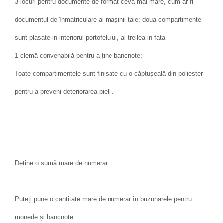
3 locuri pentru documente de format ceva mai mare, cum ar fi
documentul de înmatriculare al mașinii tale; doua compartimente
sunt plasate in interiorul portofelului, al treilea in fata
1 clemă convenabilă pentru a ține bancnote;
Toate compartimentele sunt finisate cu o căptușeală din poliester
pentru a preveni deteriorarea pielii.
Deține o sumă mare de numerar
Puteți pune o cantitate mare de numerar în buzunarele pentru
monede și bancnote.