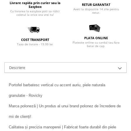
Livrare rapida prin curier sau la
RETUR GARANTAT
Easybox
Aveti la dispozitie 14 zile pentru
Cu livrarea la easybox poti sa ridici
retur.
coletul la orice ora vrei tu!
PLATA ONLINE
COST TRANSPORT
Plateste online cu cardul tau fara
Taxa de livrare - 19.99 lei
batai de cap.
Descriere
Portofel barbatesc vertical cu accent auriu, piele naturala
granulatie - Rovicky
Marca poloneză | Un produs al unui brand polonez de încredere de
mii de clienți!
Calitatea și precizia manoperei | Fabricat foarte durabil din piele