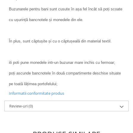
Buzunarele pentru bani sunt cusute în așa fel încât să poți scoate
cu ușurință bancnotele și monedele din ele.
În plus, sunt căptușite și cu o căptușeală din material textil.
iti poti pune monedele intr-un buzunar mare inchis cu fermoar;
poți ascunde bancnotele în două compartimente deschise situate
pe toată lățimea portofelului;
Informatii conformitate produs
Review-uri
(0)