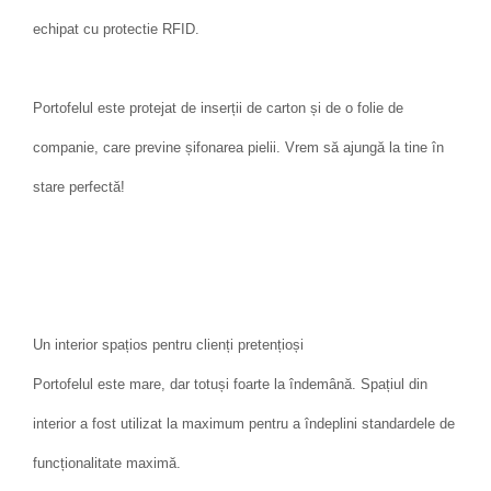
echipat cu protectie RFID.
Portofelul este protejat de inserții de carton și de o folie de
companie, care previne șifonarea pielii. Vrem să ajungă la tine în
stare perfectă!
Un interior spațios pentru clienți pretențioși
Portofelul este mare, dar totuși foarte la îndemână. Spațiul din
interior a fost utilizat la maximum pentru a îndeplini standardele de
funcționalitate maximă.