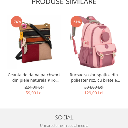
PRODUSE SIMILARE
-74%
-61%
Geanta de dama patchwork
Rucsac școlar spațios din
din piele naturala PTR-
poliester roz, cu bretele
1718-SKL-6922 MULTI
reglabile - Peterson PTR-
224,00 Lei
334,00 Lei
PTN 8610-1327 PINK
59,00 Lei
129,00 Lei
SOCIAL
Urmareste-ne in social media