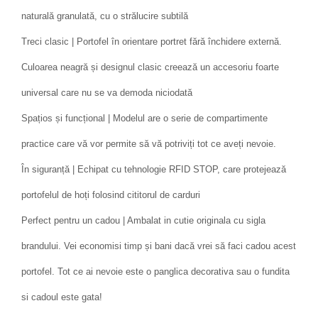
naturală granulată, cu o strălucire subtilă
Treci clasic | Portofel în orientare portret fără închidere externă.
Culoarea neagră și designul clasic creează un accesoriu foarte
universal care nu se va demoda niciodată
Spațios și funcțional | Modelul are o serie de compartimente
practice care vă vor permite să vă potriviți tot ce aveți nevoie.
În siguranță | Echipat cu tehnologie RFID STOP, care protejează
portofelul de hoți folosind cititorul de carduri
Perfect pentru un cadou | Ambalat in cutie originala cu sigla
brandului. Vei economisi timp și bani dacă vrei să faci cadou acest
portofel. Tot ce ai nevoie este o panglica decorativa sau o fundita
si cadoul este gata!