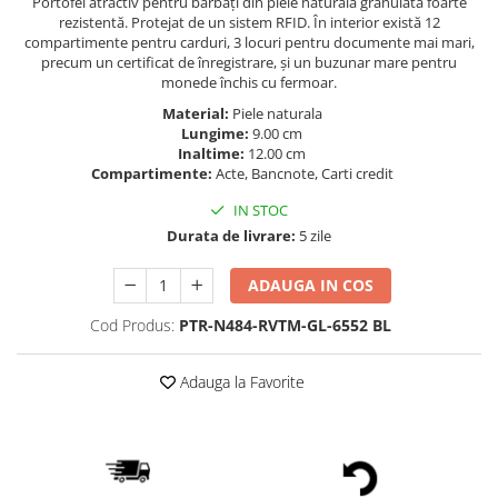
Portofel atractiv pentru bărbați din piele naturală granulată foarte
rezistentă. Protejat de un sistem RFID. În interior există 12
compartimente pentru carduri, 3 locuri pentru documente mai mari,
precum un certificat de înregistrare, și un buzunar mare pentru
monede închis cu fermoar.
Material:
Piele naturala
Lungime:
9.00 cm
Inaltime:
12.00 cm
Compartimente:
Acte, Bancnote, Carti credit
IN STOC
Durata de livrare:
5 zile
ADAUGA IN COS
Cod Produs:
PTR-N484-RVTM-GL-6552 BL
Adauga la Favorite