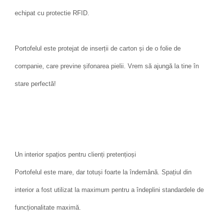
echipat cu protectie RFID.
Portofelul este protejat de inserții de carton și de o folie de
companie, care previne șifonarea pielii. Vrem să ajungă la tine în
stare perfectă!
Un interior spațios pentru clienți pretențioși
Portofelul este mare, dar totuși foarte la îndemână. Spațiul din
interior a fost utilizat la maximum pentru a îndeplini standardele de
funcționalitate maximă.