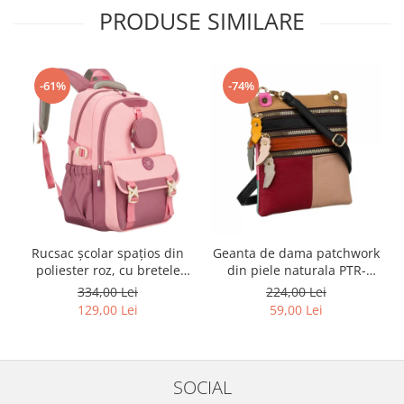
PRODUSE SIMILARE
-61%
-74%
Rucsac școlar spațios din
Geanta de dama patchwork
poliester roz, cu bretele
din piele naturala PTR-
reglabile - Peterson PTR-
1718-SKL-6922 MULTI
334,00 Lei
224,00 Lei
PTN 8610-1327 PINK
129,00 Lei
59,00 Lei
SOCIAL