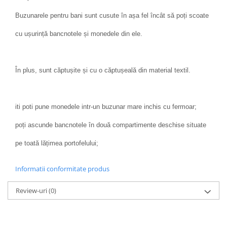
Buzunarele pentru bani sunt cusute în așa fel încât să poți scoate
cu ușurință bancnotele și monedele din ele.
În plus, sunt căptușite și cu o căptușeală din material textil.
iti poti pune monedele intr-un buzunar mare inchis cu fermoar;
poți ascunde bancnotele în două compartimente deschise situate
pe toată lățimea portofelului;
Informatii conformitate produs
Review-uri
(0)