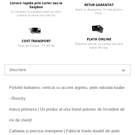
Livrare rapida prin curier sau la
RETUR GARANTAT
Easybox
Aveti la dispozitie 14 zile pentru
Cu livrarea la easybox poti sa ridici
retur.
coletul la orice ora vrei tu!
PLATA ONLINE
COST TRANSPORT
Plateste online cu cardul tau fara
Taxa de livrare - 19.99 lei
batai de cap.
Descriere
Portofel barbatesc vertical cu accent argintiu, piele naturala boabe
- Rovicky
marca poloneza | Un produs al unui brand polonez de încredere de
mii de clienți!
Calitatea și precizia manoperei | Fabricat foarte durabil din piele