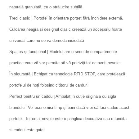
naturală granulată, cu o strălucire subtilă
Treci clasic | Portofel în orientare portret fără închidere externă.
Culoarea neagră și designul clasic creează un accesoriu foarte
universal care nu se va demoda niciodată
Spațios și funcțional | Modelul are o serie de compartimente
practice care vă vor permite să vă potriviți tot ce aveți nevoie.
În siguranță | Echipat cu tehnologie RFID STOP, care protejează
portofelul de hoți folosind cititorul de carduri
Perfect pentru un cadou | Ambalat in cutie originala cu sigla
brandului. Vei economisi timp și bani dacă vrei să faci cadou acest
portofel. Tot ce ai nevoie este o panglica decorativa sau o fundita
si cadoul este gata!