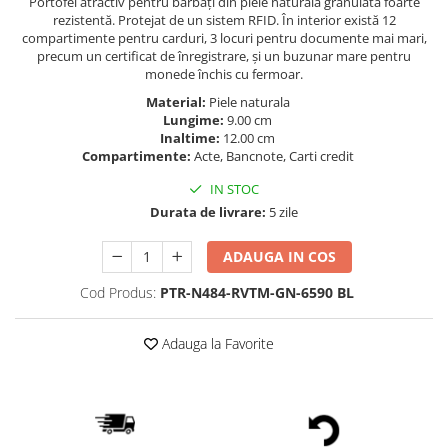
Portofel atractiv pentru bărbați din piele naturală granulată foarte
rezistentă. Protejat de un sistem RFID. În interior există 12
compartimente pentru carduri, 3 locuri pentru documente mai mari,
precum un certificat de înregistrare, și un buzunar mare pentru
monede închis cu fermoar.
Material:
Piele naturala
Lungime:
9.00 cm
Inaltime:
12.00 cm
Compartimente:
Acte, Bancnote, Carti credit
IN STOC
Durata de livrare:
5 zile
ADAUGA IN COS
Cod Produs:
PTR-N484-RVTM-GN-6590 BL
Adauga la Favorite