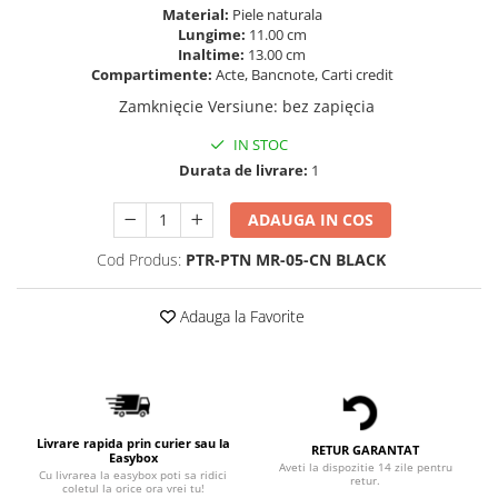
Material:
Piele naturala
Lungime:
11.00 cm
Inaltime:
13.00 cm
Compartimente:
Acte, Bancnote, Carti credit
Zamknięcie Versiune
:
bez zapięcia
IN STOC
Durata de livrare:
1
ADAUGA IN COS
Cod Produs:
PTR-PTN MR-05-CN BLACK
Adauga la Favorite
Livrare rapida prin curier sau la
RETUR GARANTAT
Easybox
Aveti la dispozitie 14 zile pentru
Cu livrarea la easybox poti sa ridici
retur.
coletul la orice ora vrei tu!