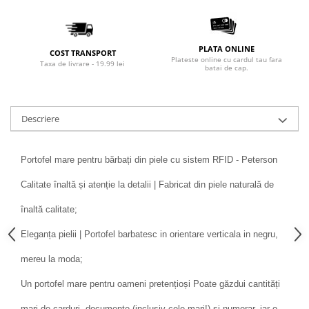
PLATA ONLINE
COST TRANSPORT
Plateste online cu cardul tau fara
Taxa de livrare - 19.99 lei
batai de cap.
Descriere
Portofel mare pentru bărbați din piele cu sistem RFID - Peterson
Calitate înaltă și atenție la detalii | Fabricat din piele naturală de
înaltă calitate;
Eleganța pielii | Portofel barbatesc in orientare verticala in negru,
mereu la moda;
Un portofel mare pentru oameni pretențioși Poate găzdui cantități
mari de carduri, documente (inclusiv cele mari!) și numerar, iar o