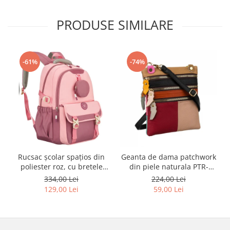
PRODUSE SIMILARE
-61%
-74%
Rucsac școlar spațios din
Geanta de dama patchwork
poliester roz, cu bretele
din piele naturala PTR-
reglabile - Peterson PTR-
1718-SKL-6922 MULTI
334,00 Lei
224,00 Lei
PTN 8610-1327 PINK
129,00 Lei
59,00 Lei