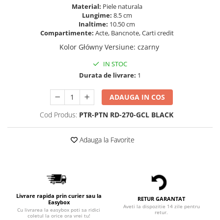
Material:
Piele naturala
Lungime:
8.5 cm
Inaltime:
10.50 cm
Compartimente:
Acte, Bancnote, Carti credit
Kolor Główny Versiune
:
czarny
IN STOC
Durata de livrare:
1
ADAUGA IN COS
Cod Produs:
PTR-PTN RD-270-GCL BLACK
Adauga la Favorite
Livrare rapida prin curier sau la
RETUR GARANTAT
Easybox
Aveti la dispozitie 14 zile pentru
Cu livrarea la easybox poti sa ridici
retur.
coletul la orice ora vrei tu!