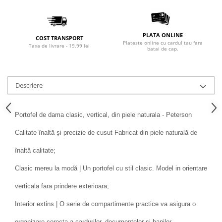
PLATA ONLINE
COST TRANSPORT
Plateste online cu cardul tau fara
Taxa de livrare - 19.99 lei
batai de cap.
Descriere
Portofel de dama clasic, vertical, din piele naturala - Peterson
Calitate înaltă și precizie de cusut Fabricat din piele naturală de
înaltă calitate;
Clasic mereu la modă | Un portofel cu stil clasic. Model in orientare
verticala fara prindere exterioara;
Interior extins | O serie de compartimente practice va asigura o
organizare corecta a cardurilor, documentelor si banilor