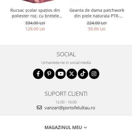
Rucsac școlar spațios din
Geanta de dama patchwork
poliester roz, cu bretele
din piele naturala PTR-
reglabile - Peterson PTR-
1718-SKL-6922 MULTI
334,00 Lei
224,00 Lei
PTN 8610-1327 PINK
129,00 Lei
59,00 Lei
SOCIAL
Urmareste-ne in social media
SUPORT CLIENTI
12:00 - 16:00
vanzari@portofelultau.ro
MAGAZINUL MEU