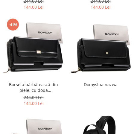
244,00 Lei
244,00 Lei
0329 BL
144,00 Lei
144,00 Lei
-41%
Borseta bărbătească din
Domyślna nazwa
piele, cu două
compartimente, neagră, cu
244,00 Lei
sistem RFID - Rovicky PTR-
144,00 Lei
CPR-043-NBAR BLACK