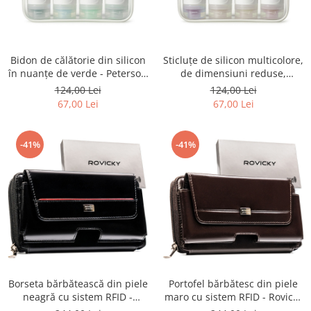
Bidon de călătorie din silicon
Sticluțe de silicon multicolore,
în nuanțe de verde - Peterson
de dimensiuni reduse,
PTR-SBP-90-SET4-0450 GRE
ambalate într-o geantă
124,00 Lei
124,00 Lei
cosmetică - Peterson PTR-SBP-
67,00 Lei
67,00 Lei
90-SET4-0443 BRO
-41%
-41%
Borseta bărbătească din piele
Portofel bărbătesc din piele
neagră cu sistem RFID -
maro cu sistem RFID - Rovicky
Rovicky PTR-CPR-043-NBAR-
PTR-CPR-043-NBAR-0312 BR