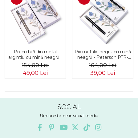
Pix cu bilă din metal
Pix metalic negru cu mină
argintiu cu mină neagră -
neagră - Peterson PTR-
Peterson PTR-PTN 222-
PTN 222-GB BLACK-SIL
154,00 Lei
104,00 Lei
GB-3277 SILV
49,00 Lei
39,00 Lei
SOCIAL
Urmareste-ne in social media