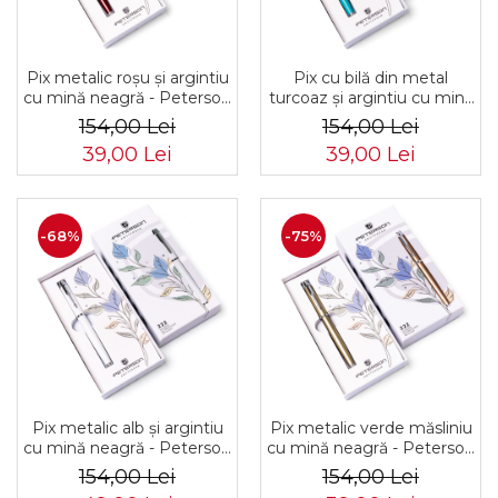
Pix metalic roșu și argintiu
Pix cu bilă din metal
cu mină neagră - Peterson
turcoaz și argintiu cu mină
PTR-PTN 222-GB RED-
neagră - Peterson PTR-
154,00 Lei
154,00 Lei
SILVE
PTN 222-GB TURQ-SILV
39,00 Lei
39,00 Lei
-68%
-75%
Pix metalic alb și argintiu
Pix metalic verde măsliniu
cu mină neagră - Peterson
cu mină neagră - Peterson
PTR-PTN 222-GB WHITE-
PTR-PTN 222-GB OLIVE-
154,00 Lei
154,00 Lei
SIL
SIL