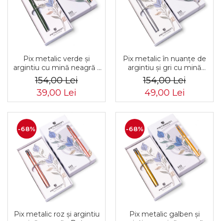
Pix metalic verde și
Pix metalic în nuanțe de
argintiu cu mină neagră -
argintiu și gri cu mină
Peterson PTR-PTN 222-
neagră - Peterson PTR-
154,00 Lei
154,00 Lei
GB GREEN-SIL
PTN 222-GB PEARL-SIL
39,00 Lei
49,00 Lei
-68%
-68%
Pix metalic roz și argintiu
Pix metalic galben și