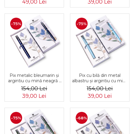
49,00 Lei
39,00 Lei
-75%
-75%
Pix metalic bleumarin și
Pix cu bilă din metal
argintiu cu mină neagră -
albastru și argintiu cu mină
Peterson PTR-PTN 222-
neagră - Peterson PTR-
154,00 Lei
154,00 Lei
GB NAVY-SILV
PTN 222-GB L.BLUE-SI
39,00 Lei
39,00 Lei
-75%
-68%