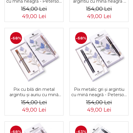
cu mină neagră - Peterson
argintiu cu mină neagră -
PTR-PTN 222-GB
Peterson PTR-PTN 222-
154,00 Lei
154,00 Lei
SALMON-SI
GB YELLOW-SI
49,00 Lei
49,00 Lei
-68%
-68%
Pix cu bilă din metal
Pix metalic gri și argintiu
argintiu și auriu cu mină
cu mină neagră - Peterson
neagră - Peterson PTR-
PTR-PTN 222-GB-3260
154,00 Lei
154,00 Lei
PTN 222-GB SILV-R.GO
GRAY
49,00 Lei
49,00 Lei
-68%
-63%