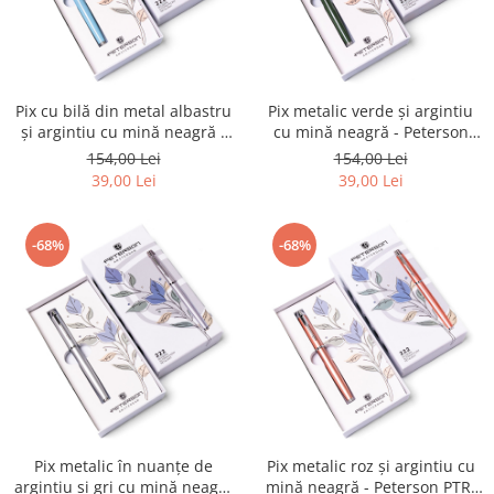
Pix cu bilă din metal albastru
Pix metalic verde și argintiu
și argintiu cu mină neagră -
cu mină neagră - Peterson
Peterson PTR-PTN 222-GB
PTR-PTN 222-GB GREEN-SIL
154,00 Lei
154,00 Lei
L.BLUE-SI
39,00 Lei
39,00 Lei
-68%
-68%
Pix metalic în nuanțe de
Pix metalic roz și argintiu cu
argintiu și gri cu mină neagră
mină neagră - Peterson PTR-