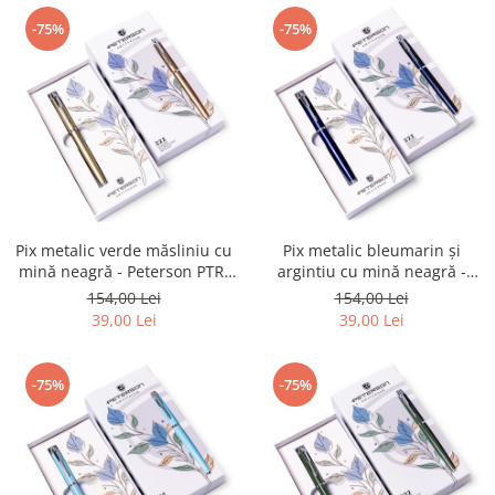
-75%
-75%
Pix metalic verde măsliniu cu
Pix metalic bleumarin și
mină neagră - Peterson PTR-
argintiu cu mină neagră -
PTN 222-GB OLIVE-SIL
Peterson PTR-PTN 222-GB
154,00 Lei
154,00 Lei
NAVY-SILV
39,00 Lei
39,00 Lei
-75%
-75%