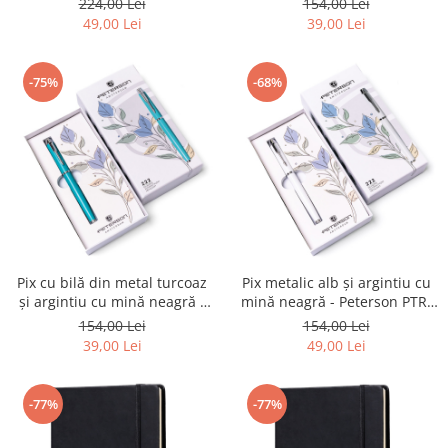
224,00 Lei
154,00 Lei
fermoar - Peterson PTR-PTN
49,00 Lei
39,00 Lei
MOTYLEK-5196 G98
-75%
-68%
Pix cu bilă din metal turcoaz
Pix metalic alb și argintiu cu
și argintiu cu mină neagră -
mină neagră - Peterson PTR-
Peterson PTR-PTN 222-GB
PTN 222-GB WHITE-SIL
154,00 Lei
154,00 Lei
TURQ-SILV
39,00 Lei
49,00 Lei
-77%
-77%