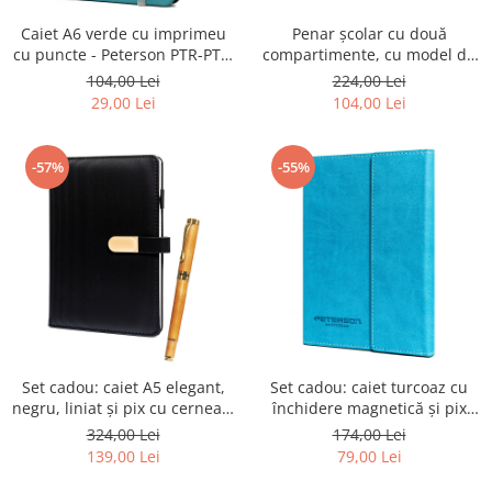
Caiet A6 verde cu imprimeu
Penar școlar cu două
cu puncte - Peterson PTR-PTN
compartimente, cu model de
NOT-6-KP-54-9294
fotbal - Peterson PTR-PTN
104,00 Lei
224,00 Lei
MOTYLEK-5110 B10
29,00 Lei
104,00 Lei
-57%
-55%
Set cadou: caiet A5 elegant,
Set cadou: caiet turcoaz cu
negru, liniat și pix cu cerneală
închidere magnetică și pix
neagră - Peterson PTR-PTN
negru - Peterson PTR-PTN 88-
324,00 Lei
174,00 Lei
339-NOT-2-3798 B
NOT-7-6331 TU
139,00 Lei
79,00 Lei