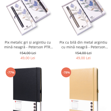
Pix metalic gri și argintiu cu
Pix cu bilă din metal argintiu
mină neagră - Peterson PTR-
cu mină neagră - Peterson
PTN 222-GB-3260 GRAY
PTR-PTN 222-GB-3277 SILV
154,00 Lei
154,00 Lei
49,00 Lei
49,00 Lei
-77%
-78%