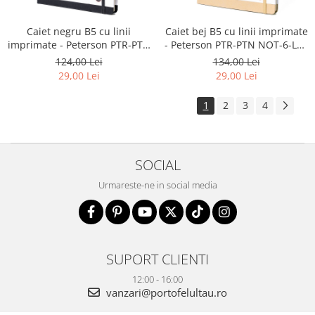
Caiet negru B5 cu linii
Caiet bej B5 cu linii imprimate
imprimate - Peterson PTR-PTN
- Peterson PTR-PTN NOT-6-LN-
NOT-6-LN-Q1 BLAC
Q1-8662
124,00 Lei
134,00 Lei
29,00 Lei
29,00 Lei
1
2
3
4
SOCIAL
Urmareste-ne in social media
SUPORT CLIENTI
12:00 - 16:00
vanzari@portofelultau.ro