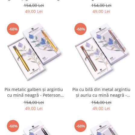
- Peterson PTR-PTN 222-GB
PTN 222-GB SALMON-SI
154,00 Lei
154,00 Lei
PEARL-SIL
49,00 Lei
49,00 Lei
-68%
-68%
Pix metalic galben și argintiu
Pix cu bilă din metal argintiu
cu mină neagră - Peterson
și auriu cu mină neagră -
PTR-PTN 222-GB YELLOW-SI
Peterson PTR-PTN 222-GB
154,00 Lei
154,00 Lei
SILV-R.GO
49,00 Lei
49,00 Lei
-68%
-68%