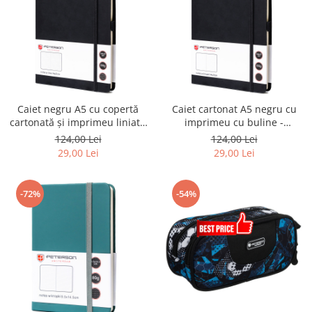
Caiet negru A5 cu copertă
Caiet cartonat A5 negru cu
cartonată și imprimeu liniat -
imprimeu cu buline -
Peterson PTR-PTN NOT-6-LN-
Peterson PTR-PTN NOT-6-KP-
124,00 Lei
124,00 Lei
52-9034
52-9195
29,00 Lei
29,00 Lei
-72%
-54%