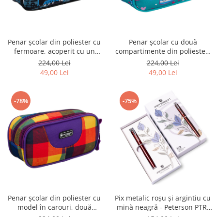
Penar școlar din poliester cu
Penar școlar cu două
fermoare, acoperit cu un
compartimente din poliester,
model de gaming - Peterson
decorat cu un model de pisică
224,00 Lei
224,00 Lei
PTR-PTN MOTYLEK-5134 B62
- Peterson PTR-PTN MOTYLEK-
49,00 Lei
49,00 Lei
5172 G28
-78%
-75%
Penar școlar din poliester cu
Pix metalic roșu și argintiu cu
model în carouri, două
mină neagră - Peterson PTR-
compartimente, închidere cu
PTN 222-GB RED-SILVE