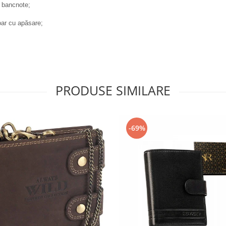
u bancnote;
oar cu apăsare;
PRODUSE SIMILARE
-69%