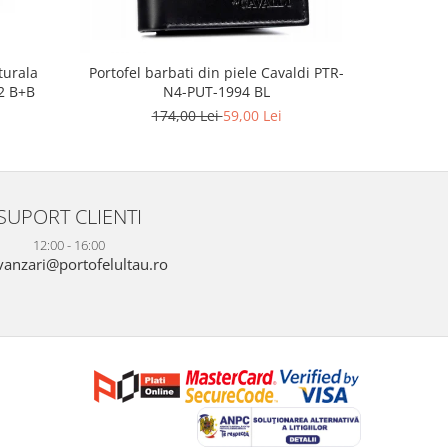
turala
Portofel barbati din piele Cavaldi PTR-
Portofel ba
2 B+B
N4-PUT-1994 BL
Car
174,00 Lei
59,00 Lei
2
SUPORT CLIENTI
12:00 - 16:00
anzari@portofelultau.ro