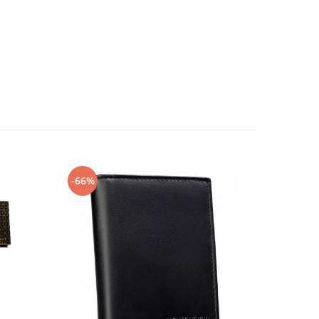
-66%
-53%