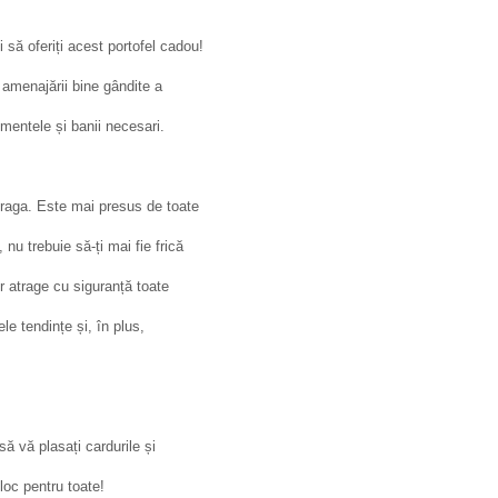
 să oferiți acest portofel cadou!
 amenajării bine gândite a
umentele și banii necesari.
draga. Este mai presus de toate
u trebuie să-ți mai fie frică
r atrage cu siguranță toate
e tendințe și, în plus,
 vă plasați cardurile și
loc pentru toate!