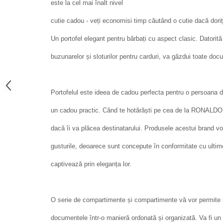
este la cel mai înalt nivel
cutie cadou - veți economisi timp căutând o cutie dacă doriți
Un portofel elegant pentru bărbați cu aspect clasic. Datorită
buzunarelor și sloturilor pentru carduri, va găzdui toate doc
Portofelul este ideea de cadou perfecta pentru o persoana 
un cadou practic. Când te hotărăști pe cea de la RONALDO, n
dacă îi va plăcea destinatarului. Produsele acestui brand vo
gusturile, deoarece sunt concepute în conformitate cu ultimel
captivează prin eleganța lor.
O serie de compartimente și compartimente vă vor permite să
documentele într-o manieră ordonată și organizată. Va fi un 