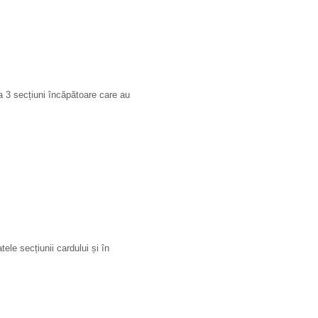
a 3 secțiuni încăpătoare care au
le secțiunii cardului și în