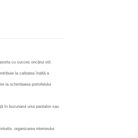
asorta cu succes oricărui stil.
ntribuie la calitatea înaltă a
vire la schimbarea portofelului
nță în buzunarul unui pantalon sau
ntuitiv, organizarea interiorului