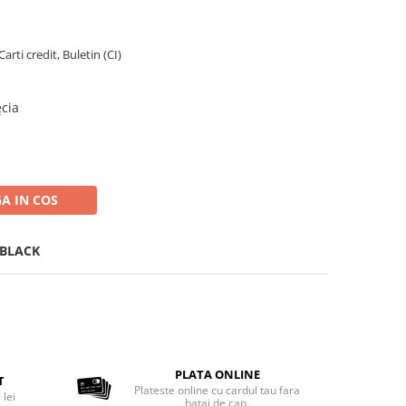
arti credit, Buletin (CI)
ęcia
A IN COS
 BLACK
PLATA ONLINE
T
Plateste online cu cardul tau fara
 lei
batai de cap.