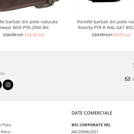
fel barbati din piele naturala
Portofel barbati din piele na
lways Wild PTR-2900-BIC
Rovicky PTR-R-N4L-GAT-892
224,00 Lei
124,00 Lei
224,00 Lei
69,00 Lei
dia
v
DATE COMERCIALE
 Plata
BSC CORPORATE SRL
e Retur
J40/20546/2021