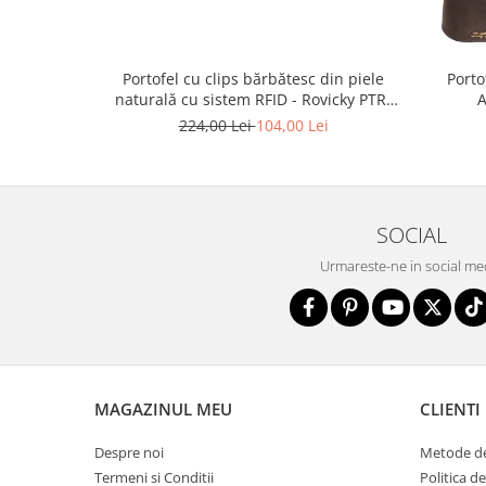
Portofel cu clips bărbătesc din piele
Porto
naturală cu sistem RFID - Rovicky PTR-
A
N1908-RVT-9799 BLACK
224,00 Lei
104,00 Lei
SOCIAL
Urmareste-ne in social me
MAGAZINUL MEU
CLIENTI
Despre noi
Metode de
Termeni si Conditii
Politica d