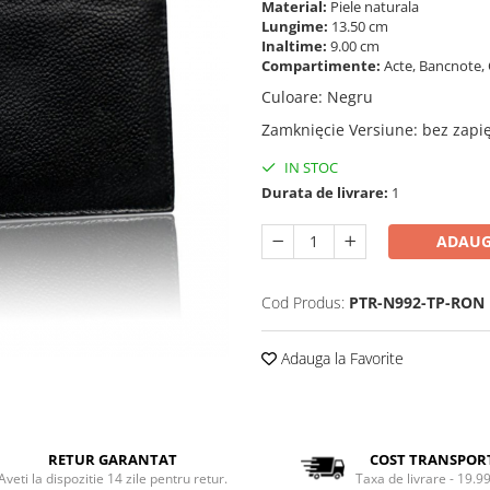
Material:
Piele naturala
Lungime:
13.50 cm
Inaltime:
9.00 cm
Compartimente:
Acte, Bancnote, C
Culoare
:
Negru
Zamknięcie Versiune
:
bez zapi
IN STOC
Durata de livrare:
1
ADAUG
Cod Produs:
PTR-N992-TP-RON
Adauga la Favorite
RETUR GARANTAT
COST TRANSPOR
Aveti la dispozitie 14 zile pentru retur.
Taxa de livrare - 19.99