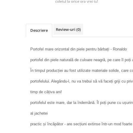
coletul la orice ora vrei tu!
Review-uri
(0)
Descriere
Portofel mare orizontal din piele pentru bărbați - Ronaldo
portofel din piele naturală de culoare neagră, pe care îl poți 
În timpul producției au fost utilizate materiale solide, care co
portofelului. Alegându-l, nu va trebui să vă faceți griji cu pri
timp de câțiva ani!
portofelul este mare, dar la îndemână. Îl poți pune cu ușuri
al jachetei
practic și încăpător - are secțiuni extinse într-un mod foarte i