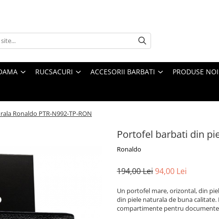
 DAMA
RUCSACURI
ACCESORII BARBATI
PRODUSE NOI
aturala Ronaldo PTR-N992-TP-RON
Portofel barbati din 
Ronaldo
194,00 Lei
94,00 Lei
Un portofel mare, orizontal, din pie
din piele naturala de buna calitate.
compartimente pentru documente si