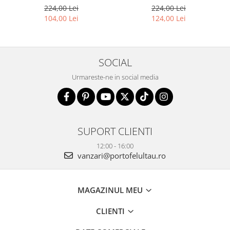
RFID - Rovicky PTR-N1908-
2900-BIC
224,00 Lei
224,00 Lei
RVT-9799 BLACK
104,00 Lei
124,00 Lei
SOCIAL
Urmareste-ne in social media
SUPORT CLIENTI
12:00 - 16:00
vanzari@portofelultau.ro
MAGAZINUL MEU
CLIENTI