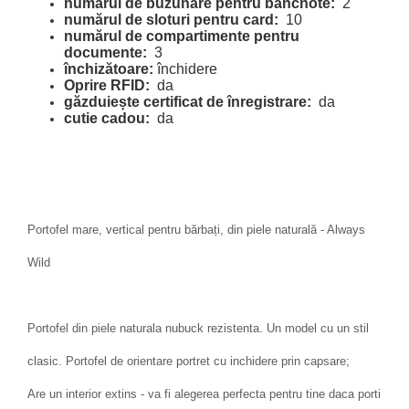
numărul de buzunare pentru bancnote:
2
numărul de sloturi pentru card:
10
numărul de compartimente pentru
documente:
3
închizătoare:
închidere
Oprire RFID:
da
găzduiește certificat de înregistrare:
da
cutie cadou:
da
Portofel mare, vertical pentru bărbați, din piele naturală - Always
Wild
Portofel din piele naturala nubuck rezistenta. Un model cu un stil
clasic. Portofel de orientare portret cu inchidere prin capsare;
Are un interior extins - va fi alegerea perfecta pentru tine daca porti