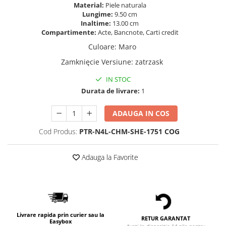
Material:
Piele naturala
Lungime:
9.50 cm
Inaltime:
13.00 cm
Compartimente:
Acte, Bancnote, Carti credit
Culoare
:
Maro
Zamknięcie Versiune
:
zatrzask
IN STOC
Durata de livrare:
1
ADAUGA IN COS
Cod Produs:
PTR-N4L-CHM-SHE-1751 COG
Adauga la Favorite
Livrare rapida prin curier sau la
RETUR GARANTAT
Easybox
Aveti la dispozitie 14 zile pentru