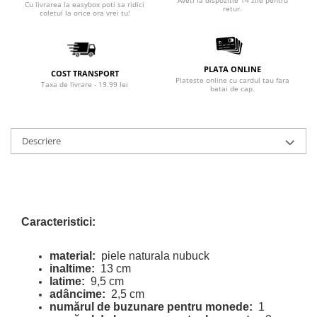
Cu livrarea la easybox poti sa ridici
retur.
coletul la orice ora vrei tu!
PLATA ONLINE
COST TRANSPORT
Plateste online cu cardul tau fara
Taxa de livrare - 19.99 lei
batai de cap.
Descriere
Caracteristici:
material:
piele naturala nubuck
inaltime:
13 cm
latime:
9,5 cm
adâncime:
2,5 cm
numărul de buzunare pentru monede:
1