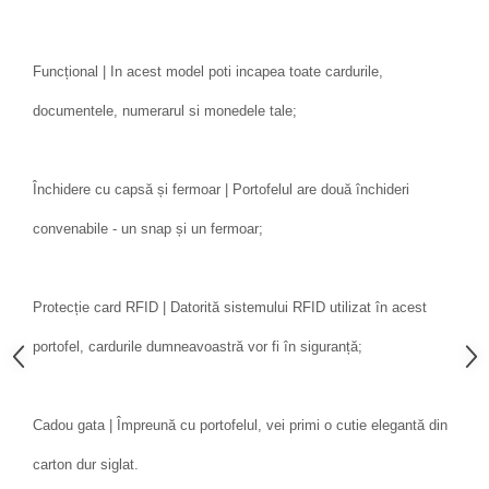
Funcțional | In acest model poti incapea toate cardurile,
documentele, numerarul si monedele tale;
Închidere cu capsă și fermoar | Portofelul are două închideri
convenabile - un snap și un fermoar;
Protecție card RFID | Datorită sistemului RFID utilizat în acest
portofel, cardurile dumneavoastră vor fi în siguranță;
Cadou gata | Împreună cu portofelul, vei primi o cutie elegantă din
carton dur siglat.