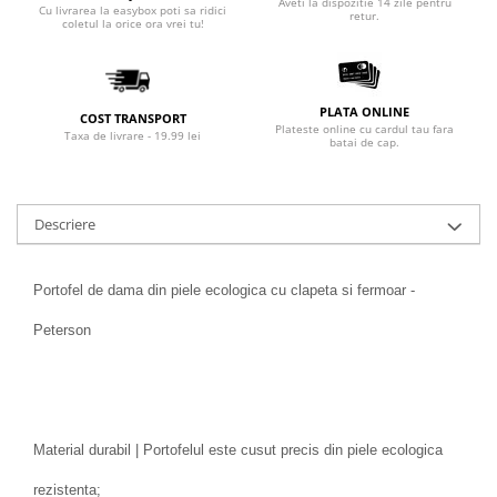
Aveti la dispozitie 14 zile pentru
Cu livrarea la easybox poti sa ridici
retur.
coletul la orice ora vrei tu!
PLATA ONLINE
COST TRANSPORT
Plateste online cu cardul tau fara
Taxa de livrare - 19.99 lei
batai de cap.
Descriere
Portofel de dama din piele ecologica cu clapeta si fermoar -
Peterson
Material durabil | Portofelul este cusut precis din piele ecologica
rezistenta;