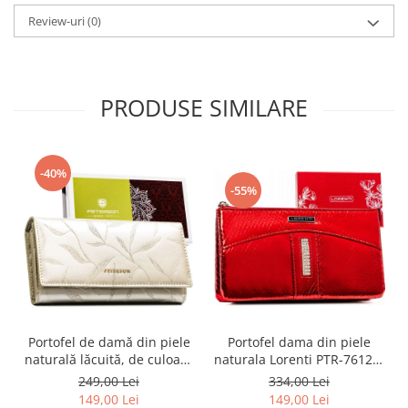
Review-uri
(0)
PRODUSE SIMILARE
-40%
-55%
Portofel dama din piele
Portofel de damă din piele
naturala Lorenti PTR-76121-
naturală lăcuită, de culoare
MSD-9306 RE
bej, cu închidere cu capsă -
334,00 Lei
249,00 Lei
Peterson
149,00 Lei
149,00 Lei