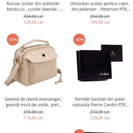
Rucsac școlar din poliester
Ghiozdan școlar pentru copii,
bordo cu , curele laterale -
din poliester - Peterson PTR-
Peterson PTR-PTN 8594-1402
PTN BIEDRONKA G28
334,00 Lei
294,00 Lei
BORDO
129,00 Lei
109,00 Lei
-57%
-53%
Geantă de damă messenger,
Portofel barbati din piele
geantă mică de umăr, piele
naturala Pierre Cardin PTR-
ecologică, geantă bej cu
8806 TILAK51
274,00 Lei
274,00 Lei
fermoar la modă - Peterson
119,00 Lei
129,00 Lei
PTR-PTN MX02-P-7717-D.BE