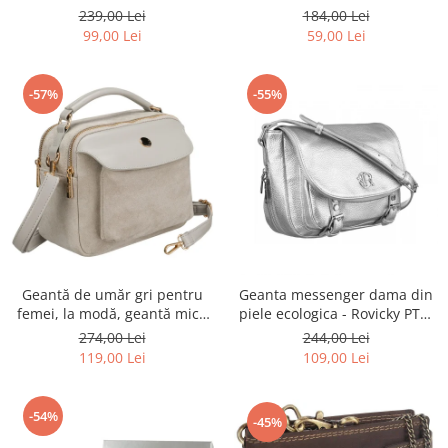
Rovicky PTR-R-ST7-01-7571-
Rovicky PTR-RSPV-001P-5277
239,00 Lei
184,00 Lei
BLACK
GOLD
99,00 Lei
59,00 Lei
-57%
-55%
Geantă de umăr gri pentru
Geanta messenger dama din
femei, la modă, geantă mică
piele ecologica - Rovicky PTR-
urbană cu fermoar, piele
R-TOR-ALE-2-3776 SIL
274,00 Lei
244,00 Lei
ecologică - Peterson PTR-PTN
119,00 Lei
109,00 Lei
MX02-P-7700
-54%
-45%