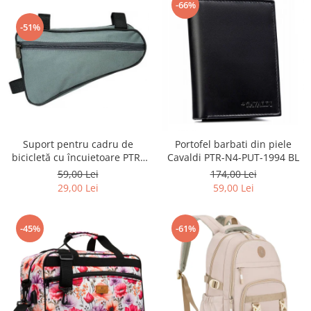
-66%
-51%
Suport pentru cadru de
Portofel barbati din piele
bicicletă cu încuietoare PTR-
Cavaldi PTR-N4-PUT-1994 BL
AR-S-101
59,00 Lei
174,00 Lei
29,00 Lei
59,00 Lei
-45%
-61%