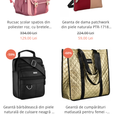
Rucsac școlar spațios din
Geanta de dama patchwork
poliester roz, cu bretele
din piele naturala PTR-1718-
reglabile - Peterson PTR-PTN
SKL-6922 MULTI
334,00 Lei
224,00 Lei
8610-1327 PINK
129,00 Lei
59,00 Lei
-68%
-59%
Geantă bărbătească din piele
Geantă de cumpărături
naturală de culoare neagră -
matlasată pentru femei -