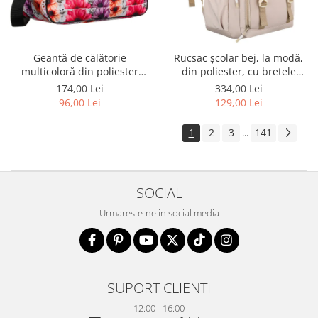
Geantă de călătorie
Rucsac școlar bej, la modă,
multicoloră din poliester
din poliester, cu bretele
rezistent cu port USB,
reglabile - Peterson PTR-PTN
174,00 Lei
334,00 Lei
acoperită cu un model vegetal
8594-1389 BEIGE
96,00 Lei
129,00 Lei
- Rovicky PTR-R-TL15608-8831
11
1
2
3
141
...
SOCIAL
Urmareste-ne in social media
SUPORT CLIENTI
12:00 - 16:00