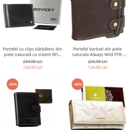
Portofel barbati din piele
Portofel cu clips bărbătesc din
naturala Always Wild PTR-
piele naturală cu sistem RFID
2900-BIC
- Rovicky PTR-N1908-RVT-9799
224,00 Lei
224,00 Lei
BLACK
124,00 Lei
104,00 Lei
-69%
-40%