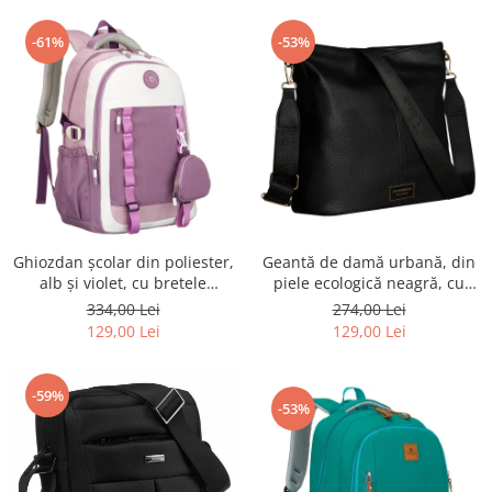
-61%
-53%
Ghiozdan școlar din poliester,
Geantă de damă urbană, din
alb și violet, cu bretele
piele ecologică neagră, cu
reglabile - Peterson PTR-PTN
curea reglabilă - Peterson
334,00 Lei
274,00 Lei
8603-1303 PURPLE
PTR-PTN JK6-06-6642
129,00 Lei
129,00 Lei
-59%
-53%