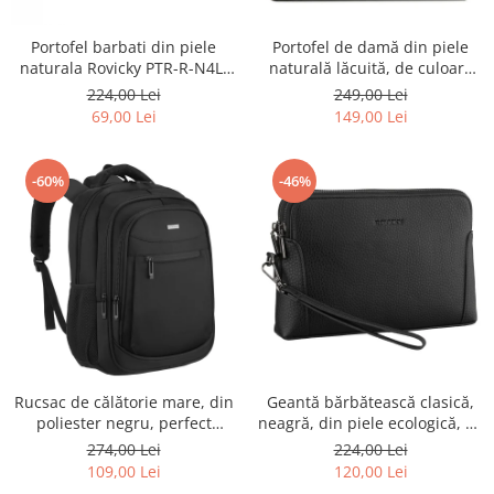
Portofel barbati din piele
Portofel de damă din piele
naturala Rovicky PTR-R-N4L-
naturală lăcuită, de culoare
GAT-8922 B+B
bej, cu închidere cu capsă -
224,00 Lei
249,00 Lei
Peterson
69,00 Lei
149,00 Lei
-60%
-46%
Rucsac de călătorie mare, din
Geantă bărbătească clasică,
poliester negru, perfect
neagră, din piele ecologică, cu
pentru bagajul de mână -
fermoar - Rovicky PTR-R-SDR-
274,00 Lei
224,00 Lei
Rovicky PTR-R-BHX-05-1020
01-1631 BLACK
109,00 Lei
120,00 Lei
BLACK