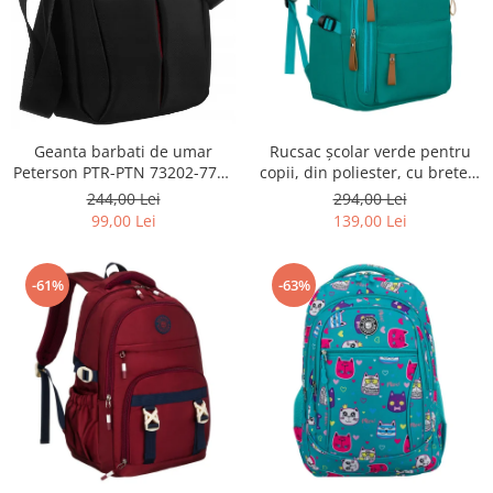
Geanta barbati de umar
Rucsac școlar verde pentru
Peterson PTR-PTN 73202-7738
copii, din poliester, cu bretele
BL
reglabile - Peterson PTR-PTN
244,00 Lei
294,00 Lei
BHX-01-9259 Gree
99,00 Lei
139,00 Lei
-61%
-63%