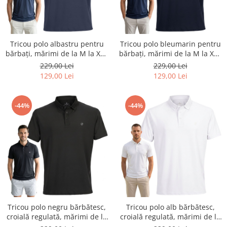
Tricou polo albastru pentru
Tricou polo bleumarin pentru
bărbați, mărimi de la M la XL -
bărbați, mărimi de la M la XL -
Peterson
Peterson
229,00 Lei
229,00 Lei
129,00 Lei
129,00 Lei
-44%
-44%
Tricou polo negru bărbătesc,
Tricou polo alb bărbătesc,
croială regulată, mărimi de la
croială regulată, mărimi de la
M la XL - Peterson
M la XL - Peterson